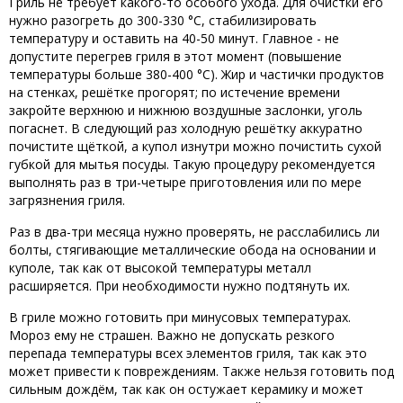
Гриль не требует какого-то особого ухода. Для очистки его
нужно разогреть до 300-330 °C, стабилизировать
температуру и оставить на 40-50 минут. Главное - не
допустите перегрев гриля в этот момент (повышение
температуры больше 380-400 °C). Жир и частички продуктов
на стенках, решётке прогорят; по истечение времени
закройте верхнюю и нижнюю воздушные заслонки, уголь
погаснет. В следующий раз холодную решётку аккуратно
почистите щёткой, а купол изнутри можно почистить сухой
губкой для мытья посуды. Такую процедуру рекомендуется
выполнять раз в три-четыре приготовления или по мере
загрязнения гриля.
Раз в два-три месяца нужно проверять, не расслабились ли
болты, стягивающие металлические обода на основании и
куполе, так как от высокой температуры металл
расширяется. При необходимости нужно подтянуть их.
В гриле можно готовить при минусовых температурах.
Мороз ему не страшен. Важно не допускать резкого
перепада температуры всех элементов гриля, так как это
может привести к повреждениям. Также нельзя готовить под
сильным дождём, так как он остужает керамику и может