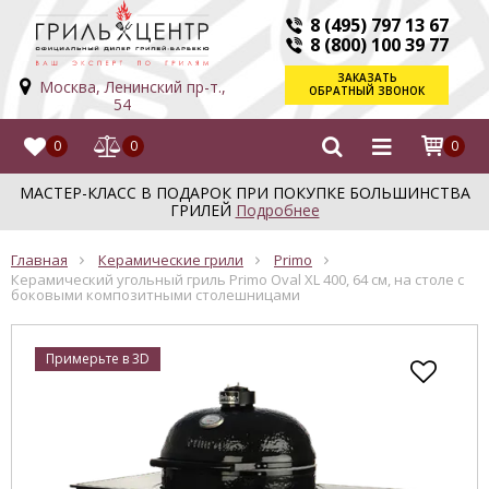
8 (495) 797 13 67
8 (800) 100 39 77
ЗАКАЗАТЬ
Москва, Ленинский пр-т.,
ОБРАТНЫЙ ЗВОНОК
54
0
0
0
МАСТЕР-КЛАСС В ПОДАРОК ПРИ ПОКУПКЕ БОЛЬШИНСТВА
ГРИЛЕЙ
Подробнее
Главная
Керамические грили
Primo
Керамический угольный гриль Primo Oval XL 400, 64 см, на столе с
боковыми композитными столешницами
Примерьте в 3D