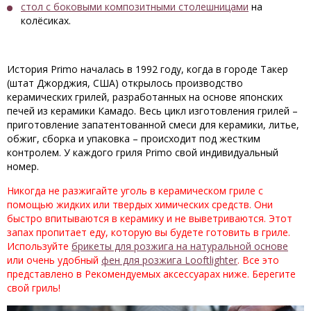
стол с боковыми композитными столешницами
на
колёсиках.
История Primo началась в 1992 году, когда в городе Такер
(штат Джорджия, США) открылось производство
керамических грилей, разработанных на основе японских
печей из керамики Камадо. Весь цикл изготовления грилей –
приготовление запатентованной смеси для керамики, литье,
обжиг, сборка и упаковка – происходит под жестким
контролем. У каждого гриля Primo свой индивидуальный
номер.
Никогда не разжигайте уголь в керамическом гриле с
помощью жидких или твердых химических средств. Они
быстро впитываются в керамику и не выветриваются. Этот
запах пропитает еду, которую вы будете готовить в гриле.
Используйте
брикеты для розжига на натуральной основе
или очень удобный
фен для розжига Looftlighter
. Все это
представлено в Рекомендуемых аксессуарах ниже. Берегите
свой гриль!