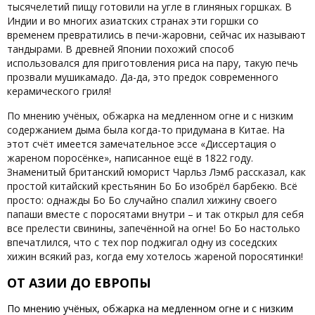
тысячелетий пищу готовили на угле в глиняных горшках. В
Индии и во многих азиатских странах эти горшки со
временем превратились в печи-жаровни, сейчас их называют
тандырами. В древней Японии похожий способ
использовался для приготовления риса на пару, такую печь
прозвали мушикамадо. Да-да, это предок современного
керамического гриля!
По мнению учёных, обжарка на медленном огне и с низким
содержанием дыма была когда-то придумана в Китае. На
этот счёт имеется замечательное эссе «Диссертация о
жареном поросёнке», написанное ещё в 1822 году.
Знаменитый британский юморист Чарльз Лэмб рассказал, как
простой китайский крестьянин Бо Бо изобрёл барбекю. Всё
просто: однажды Бо Бо случайно спалил хижину своего
папаши вместе с поросятами внутри – и так открыл для себя
все прелести свинины, запечённой на огне! Бо Бо настолько
впечатлился, что с тех пор поджигал одну из соседских
хижин всякий раз, когда ему хотелось жареной поросятинки!
ОТ АЗИИ ДО ЕВРОПЫ
По мнению учёных, обжарка на медленном огне и с низким