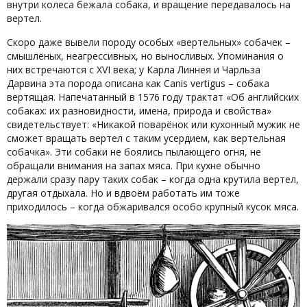
внутри колеса бежала собака, и вращение передавалось на
вертел.
Скоро даже вывели породу особых «вертельных» собачек –
смышлёных, неагрессивных, но выносливых. Упоминания о
них встречаются с XVI века; у Карла Линнея и Чарльза
Дарвина эта порода описана как Canis vertigus – собака
вертящая. Напечатанный в 1576 году трактат «Об английских
собаках: их разновидности, имена, природа и свойства»
свидетельствует: «Никакой поварёнок или кухонный мужик не
сможет вращать вертел с таким усердием, как вертельная
собачка». Эти собаки не боялись пылающего огня, не
обращали внимания на запах мяса. При кухне обычно
держали сразу пару таких собак – когда одна крутила вертел,
другая отдыхала. Но и вдвоём работать им тоже
приходилось – когда обжаривался особо крупный кусок мяса.