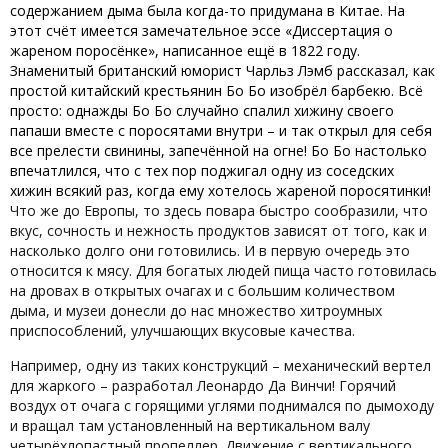
содержанием дыма была когда-то придумана в Китае. На
этот счёт имеется замечательное эссе «Диссертация о
жареном поросёнке», написанное ещё в 1822 году.
Знаменитый британский юморист Чарльз Лэмб рассказал, как
простой китайский крестьянин Бо Бо изобрёл барбекю. Всё
просто: однажды Бо Бо случайно спалил хижину своего
папаши вместе с поросятами внутри – и так открыл для себя
все прелести свинины, запечённой на огне! Бо Бо настолько
впечатлился, что с тех пор поджигал одну из соседских
хижин всякий раз, когда ему хотелось жареной поросятинки!
Что же до Европы, то здесь повара быстро сообразили, что
вкус, сочность и нежность продуктов зависят от того, как и
насколько долго они готовились. И в первую очередь это
относится к мясу. Для богатых людей пища часто готовилась
на дровах в открытых очагах и с большим количеством
дыма, и музеи донесли до нас множество хитроумных
приспособлений, улучшающих вкусовые качества.
Например, одну из таких конструкций – механический вертел
для жаркого – разработал Леонардо Да Винчи! Горячий
воздух от очага с горящими углями поднимался по дымоходу
и вращал там установленный на вертикальном валу
четырёхлопастный пропеллер. Движение с вертикального