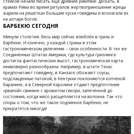
стейков начали писать ещё древние римляне: дескать, в
храмах Рима во время ритуалов жертвоприношения жрецы
жарили на решётках большие куски говядины и возлагали их
на алтари богов.
БАРБЕКЮ СЕГОДНЯ
Минули столетия. Весь мир сейчас влюблён в гриль и
барбекю. И конечно, у каждой страны в этом
гастрономическом увлечении – свои особенности. В тех же
Соединённых Штатах Америки, где культура гриллинга
достигла фантастических высот, гастрономическая карта
неимоверно разнообразна. Например, в штате Техас
предпочитают говядину, в Канзасе обожают соусы,
подслащённые патокой, в Кентукки поклоняются копчёной
баранине, а в Северной Каролине отдают предпочтение
«рваной» свинине с ароматом гикори, запечённой до
состояния, когда мясо расщепляется на волокна. Так что
споры о том, что же такое подлинное барбекю, не
прекратятся никогда!