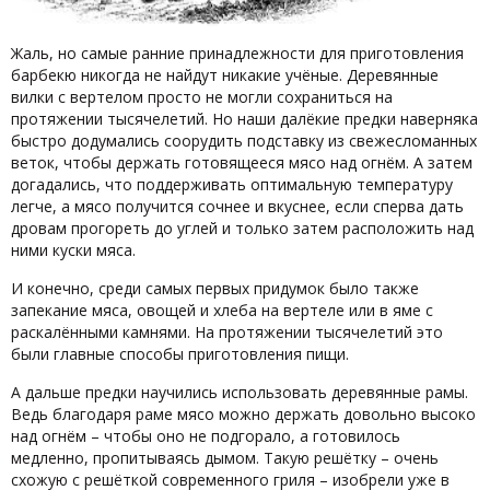
Жаль, но самые ранние принадлежности для приготовления
барбекю никогда не найдут никакие учёные. Деревянные
вилки с вертелом просто не могли сохраниться на
протяжении тысячелетий. Но наши далёкие предки наверняка
быстро додумались соорудить подставку из свежесломанных
веток, чтобы держать готовящееся мясо над огнём. А затем
догадались, что поддерживать оптимальную температуру
легче, а мясо получится сочнее и вкуснее, если сперва дать
дровам прогореть до углей и только затем расположить над
ними куски мяса.
И конечно, среди самых первых придумок было также
запекание мяса, овощей и хлеба на вертеле или в яме с
раскалёнными камнями. На протяжении тысячелетий это
были главные способы приготовления пищи.
А дальше предки научились использовать деревянные рамы.
Ведь благодаря раме мясо можно держать довольно высоко
над огнём – чтобы оно не подгорало, а готовилось
медленно, пропитываясь дымом. Такую решётку – очень
схожую с решёткой современного гриля – изобрели уже в