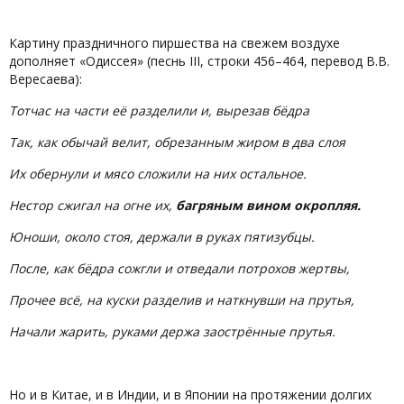
Картину праздничного пиршества на свежем воздухе
дополняет «Одиссея» (песнь III, строки 456–464, перевод В.В.
Вересаева):
Тотчас на части её разделили и, вырезав бёдра
Так, как обычай велит, обрезанным жиром в два слоя
Их обернули и мясо сложили на них остальное.
Нестор сжигал на огне их,
багряным вином окропляя.
Юноши, около стоя, держали в руках пятизубцы.
После, как бёдра сожгли и отведали потрохов жертвы,
Прочее всё, на куски разделив и наткнувши на прутья,
Начали жарить, руками держа заострённые прутья.
Но и в Китае, и в Индии, и в Японии на протяжении долгих