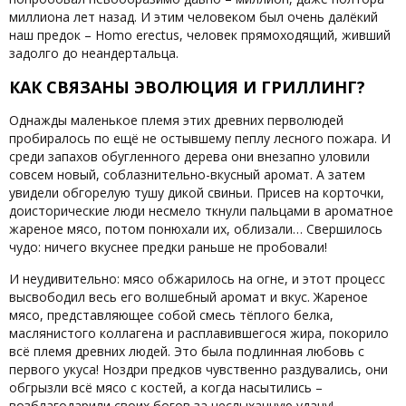
миллиона лет назад. И этим человеком был очень далёкий
наш предок – Homo erectus, человек прямоходящий, живший
задолго до неандертальца.
КАК СВЯЗАНЫ ЭВОЛЮЦИЯ И ГРИЛЛИНГ?
Однажды маленькое племя этих древних перволюдей
пробиралось по ещё не остывшему пеплу лесного пожара. И
среди запахов обугленного дерева они внезапно уловили
совсем новый, соблазнительно-вкусный аромат. А затем
увидели обгорелую тушу дикой свиньи. Присев на корточки,
доисторические люди несмело ткнули пальцами в ароматное
жареное мясо, потом понюхали их, облизали… Свершилось
чудо:
ничего вкуснее предки раньше не пробовали!
И неудивительно: мясо обжарилось на огне, и этот процесс
высвободил весь его волшебный аромат и вкус. Жареное
мясо, представляющее собой смесь тёплого белка,
маслянистого коллагена и расплавившегося жира, покорило
всё племя древних людей. Это была подлинная любовь с
первого укуса! Ноздри предков чувственно раздувались, они
обгрызли всё мясо с костей, а когда насытились –
возблагодарили своих богов за неслыханную удачу!