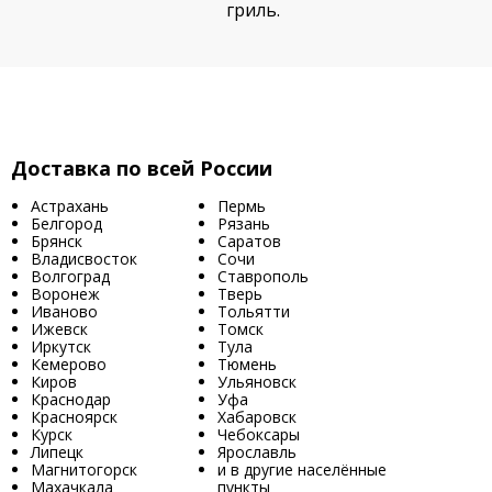
гриль.
Доставка по всей России
Астрахань
Пермь
Белгород
Рязань
Брянск
Саратов
Владисвосток
Сочи
Волгоград
Ставрополь
Воронеж
Тверь
Иваново
Тольятти
Ижевск
Томск
Иркутск
Тула
Кемерово
Тюмень
Киров
Ульяновск
Краснодар
Уфа
Красноярск
Хабаровск
Курск
Чебоксары
Липецк
Ярославль
Магнитогорск
и в другие населённые
Махачкала
пункты