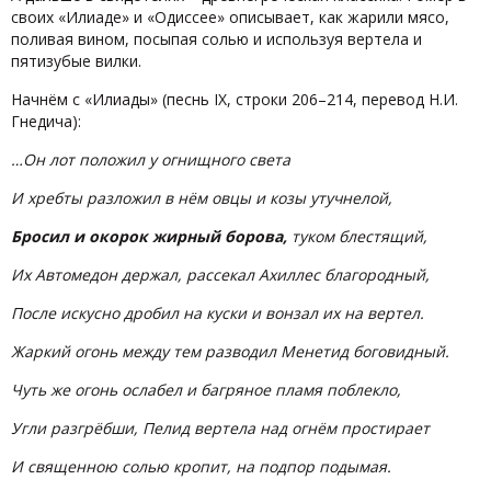
своих «Илиаде» и «Одиссее» описывает, как жарили мясо,
поливая вином, посыпая солью и используя вертела и
пятизубые вилки.
Начнём с «Илиады» (песнь IX, строки 206–214, перевод Н.И.
Гнедича):
…Он лот положил у огнищного света
И хребты разложил в нём овцы и козы утучнелой,
Бросил и окорок жирный борова,
туком блестящий,
Их Автомедон держал, рассекал Ахиллес благородный,
После искусно дробил на куски и вонзал их на вертел.
Жаркий огонь между тем разводил Менетид боговидный.
Чуть же огонь ослабел и багряное пламя поблекло,
Угли разгрёбши, Пелид вертела над огнём простирает
И священною солью кропит, на подпор подымая.