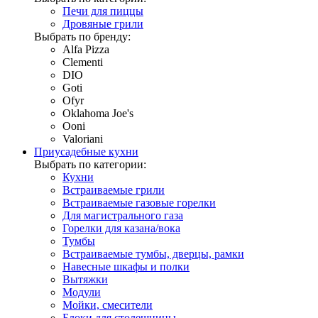
Печи для пиццы
Дровяные грили
Выбрать по бренду:
Alfa Pizza
Clementi
DIO
Goti
Ofyr
Oklahoma Joe's
Ooni
Valoriani
Приусадебные кухни
Выбрать по категории:
Кухни
Встраиваемые грили
Встраиваемые газовые горелки
Для магистрального газа
Горелки для казана/вока
Тумбы
Встраиваемые тумбы, дверцы, рамки
Навесные шкафы и полки
Вытяжки
Модули
Мойки, смесители
Блоки для столешницы