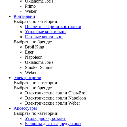
Oklahoma Joe's
Primo
Weber
Коптильни
Выбрать по категории:
Пеллетные грили-коптильни
Угольные коптильни
Газовые коптильни
Выбрать по бренду:
Broil King
Eger
Napoleon
Oklahoma Joe's
Smoker Schmid
Weber
Электрогрили
Выбрать по категории:
Выбрать по бренду:
Электрические грили Char-Broil
Электрические грили Napoleon
Электрические грили Weber
Аксессуары
Выбрать по категории:
Уголь, дрова, розжиг
Баллоны для газа, редукторы