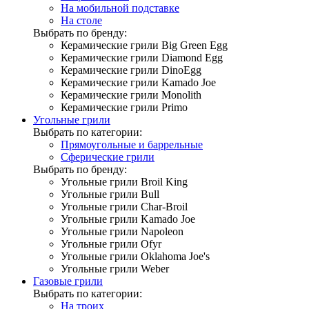
На мобильной подставке
На столе
Выбрать по бренду:
Керамические грили Big Green Egg
Керамические грили Diamond Egg
Керамические грили DinoEgg
Керамические грили Kamado Joe
Керамические грили Monolith
Керамические грили Primo
Угольные грили
Выбрать по категории:
Прямоугольные и баррельные
Сферические грили
Выбрать по бренду:
Угольные грили Broil King
Угольные грили Bull
Угольные грили Char-Broil
Угольные грили Kamado Joe
Угольные грили Napoleon
Угольные грили Ofyr
Угольные грили Oklahoma Joe's
Угольные грили Weber
Газовые грили
Выбрать по категории:
На троих