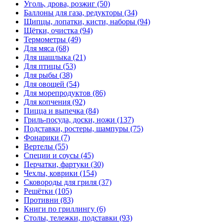
Уголь, дрова, розжиг (50)
Баллоны для газа, редукторы (34)
Щипцы, лопатки, кисти, наборы (94)
Щётки, очистка (94)
Термометры (49)
Для мяса (68)
Для шашлыка (21)
Для птицы (53)
Для рыбы (38)
Для овощей (54)
Для морепродуктов (86)
Для копчения (92)
Пицца и выпечка (84)
Гриль-посуда, доски, ножи (137)
Подставки, ростеры, шампуры (75)
Фонарики (7)
Вертелы (55)
Специи и соусы (45)
Перчатки, фартуки (30)
Чехлы, коврики (154)
Сковороды для гриля (37)
Решётки (105)
Противни (83)
Книги по гриллингу (6)
Столы, тележки, подставки (93)