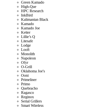
Green Kamado
High-Que
HPC Research
InkBird
Kalimantan Black
Kamado
Kamado Joe
Ketter
Lillie’s Q
Litesafe
Lodge
Looft
Monolith
Napoleon
Ofyr
O-Grill
Oklahoma Joe's
Ooni
Primeliner
Primo
Quebracho
Ragasco
Reginox
Serial Grillers
Smart Wireless