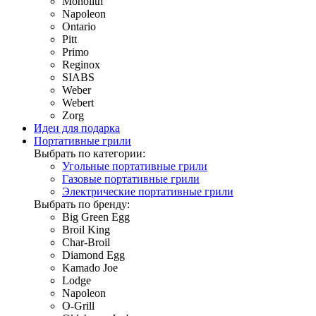
Monolith
Napoleon
Ontario
Pitt
Primo
Reginox
SIABS
Weber
Webert
Zorg
Идеи для подарка
Портативные грили
Выбрать по категории:
Угольные портативные грили
Газовые портативные грили
Электрические портативные грили
Выбрать по бренду:
Big Green Egg
Broil King
Char-Broil
Diamond Egg
Kamado Joe
Lodge
Napoleon
O-Grill