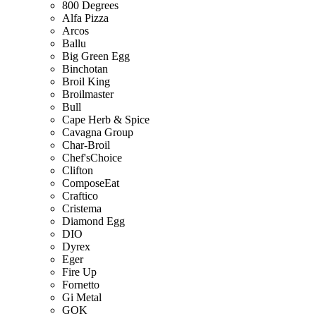
800 Degrees
Alfa Pizza
Arcos
Ballu
Big Green Egg
Binchotan
Broil King
Broilmaster
Bull
Cape Herb & Spice
Cavagna Group
Char-Broil
Chef'sChoice
Clifton
ComposeEat
Craftico
Cristema
Diamond Egg
DIO
Dyrex
Eger
Fire Up
Fornetto
Gi Metal
GOK