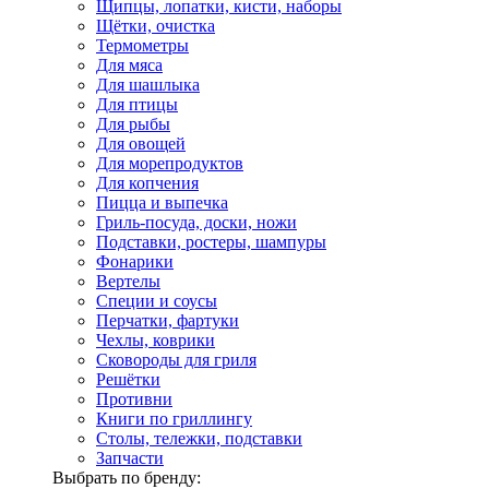
Щипцы, лопатки, кисти, наборы
Щётки, очистка
Термометры
Для мяса
Для шашлыка
Для птицы
Для рыбы
Для овощей
Для морепродуктов
Для копчения
Пицца и выпечка
Гриль-посуда, доски, ножи
Подставки, ростеры, шампуры
Фонарики
Вертелы
Специи и соусы
Перчатки, фартуки
Чехлы, коврики
Сковороды для гриля
Решётки
Противни
Книги по гриллингу
Столы, тележки, подставки
Запчасти
Выбрать по бренду: