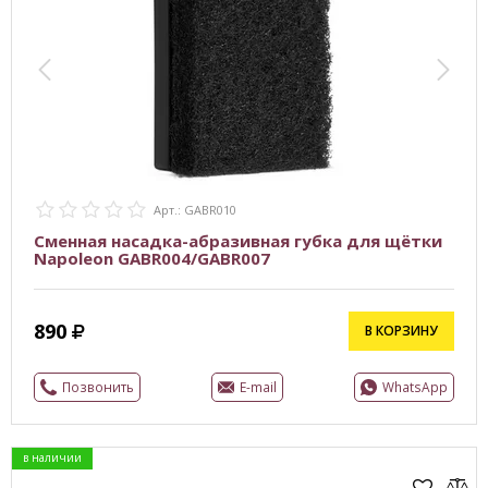
Арт.: GABR010
Сменная насадка-абразивная губка для щётки
Napoleon GABR004/GABR007
890
В КОРЗИНУ
Позвонить
E-mail
WhatsApp
в наличии