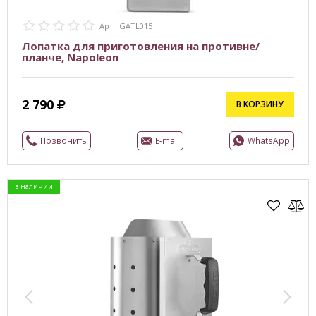
Арт.: GATL015
Лопатка для приготовления на противне/
планче, Napoleon
2 790
В КОРЗИНУ
Позвонить
E-mail
WhatsApp
в наличии