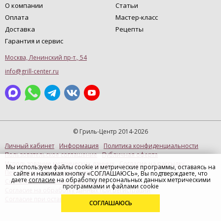
О компании
Статьи
Оплата
Мастер-класс
Доставка
Рецепты
Гарантия и сервис
Москва, Ленинский пр-т., 54
info@grill-center.ru
© Гриль-Центр 2014-2026
Личный кабинет
Информация
Политика конфиденциальности
Пользовательское соглашение
Публичная оферта
Использование метрических данных
Согласие на рассылку
Мы используем файлы cookie и метрические программы, оставаясь на
Персональные данные (Купить в 1 клик)
сайте и нажимая кнопку «СОГЛАШАЮСЬ», Вы подтверждаете, что
даете
согласие
на обработку персональных данных метрическими
Согласие на рекламную рассылку
программами и файлами cookie
Согласие на обработку данных при регистрации
Согласие при оставлении отзыва
СОГЛАШАЮСЬ