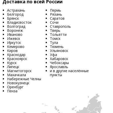
Доставка по всей России
Астрахань
Пермь
Белгород
Рязань
Брянск
Саратов
Владисвосток
Сочи
Волгоград
Ставрополь
Воронеж
Тверь
Иваново
Тольятти
Ижевск
Томск
Иркутск
Тула
Кемерово
Тюмень
Киров
Ульяновск
Краснодар
Уфа
Красноярск
Хабаровск
Курск
Чебоксары
Липецк
Ярославль
Магнитогорск
и в другие населённые
Махачкала
пункты
Набережные Челны
Новокузнецк
Оренбург
Пенза