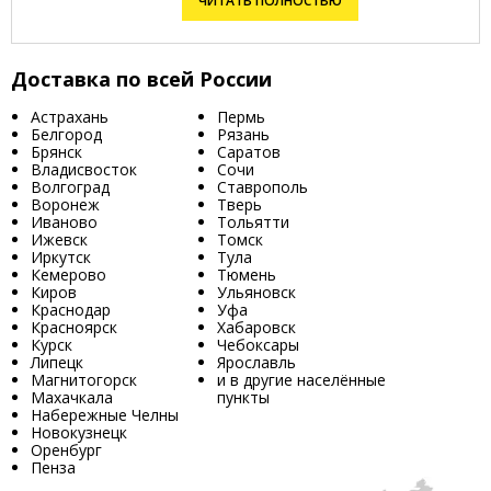
ЧИТАТЬ ПОЛНОСТЬЮ
Доставка по всей России
Астрахань
Пермь
Белгород
Рязань
Брянск
Саратов
Владисвосток
Сочи
Волгоград
Ставрополь
Воронеж
Тверь
Иваново
Тольятти
Ижевск
Томск
Иркутск
Тула
Кемерово
Тюмень
Киров
Ульяновск
Краснодар
Уфа
Красноярск
Хабаровск
Курск
Чебоксары
Липецк
Ярославль
Магнитогорск
и в другие населённые
Махачкала
пункты
Набережные Челны
Новокузнецк
Оренбург
Пенза