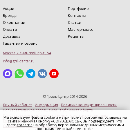
Акции
Портфолио
Бренды
Контакты
О компании
Статьи
Оплата
Мастер-класс
Доставка
Рецепты
Гарантия и сервис
Москва, Ленинский пр-т., 54
info@grill-center.ru
© Гриль-Центр 2014-2026
Личный кабинет
Информация
Политика конфиденциальности
Пользовательское соглашение
Публичная оферта
Использование метрических данных
Согласие на рассылку
Мы используем файлы cookie и метрические программы, оставаясь на
Персональные данные (Купить в 1 клик)
сайте и нажимая кнопку «СОГЛАШАЮСЬ», Вы подтверждаете, что
даете
согласие
на обработку персональных данных метрическими
Согласие на рекламную рассылку
программами и файлами cookie