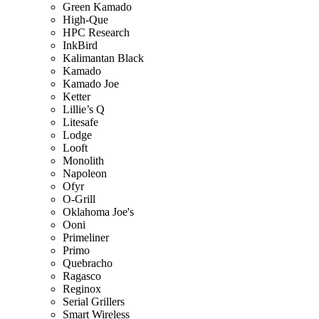
Green Kamado
High-Que
HPC Research
InkBird
Kalimantan Black
Kamado
Kamado Joe
Ketter
Lillie’s Q
Litesafe
Lodge
Looft
Monolith
Napoleon
Ofyr
O-Grill
Oklahoma Joe's
Ooni
Primeliner
Primo
Quebracho
Ragasco
Reginox
Serial Grillers
Smart Wireless