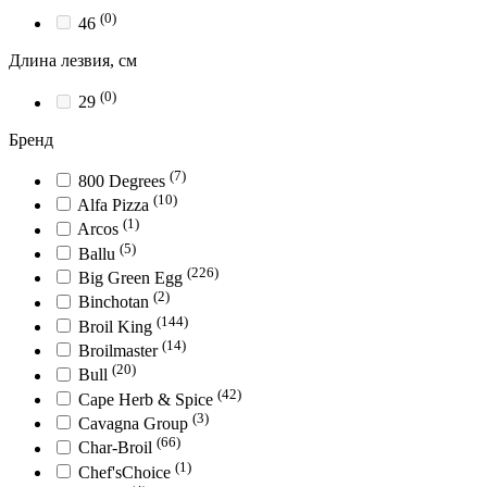
(0)
46
Длина лезвия, см
(0)
29
Бренд
(7)
800 Degrees
(10)
Alfa Pizza
(1)
Arcos
(5)
Ballu
(226)
Big Green Egg
(2)
Binchotan
(144)
Broil King
(14)
Broilmaster
(20)
Bull
(42)
Cape Herb & Spice
(3)
Cavagna Group
(66)
Char-Broil
(1)
Chef'sChoice