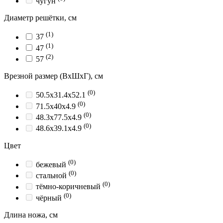
чугун
Диаметр решётки, см
(1)
37
(1)
47
(2)
57
Врезной размер (ВхШхГ), см
(0)
50.5x31.4x52.1
(0)
71.5x40x4.9
(0)
48.3x77.5x4.9
(0)
48.6x39.1x4.9
Цвет
(0)
бежевый
(0)
стальной
(0)
тёмно-коричневый
(0)
чёрный
Длина ножа, см