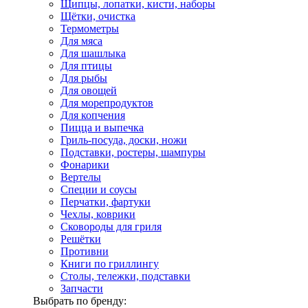
Щипцы, лопатки, кисти, наборы
Щётки, очистка
Термометры
Для мяса
Для шашлыка
Для птицы
Для рыбы
Для овощей
Для морепродуктов
Для копчения
Пицца и выпечка
Гриль-посуда, доски, ножи
Подставки, ростеры, шампуры
Фонарики
Вертелы
Специи и соусы
Перчатки, фартуки
Чехлы, коврики
Сковороды для гриля
Решётки
Противни
Книги по гриллингу
Столы, тележки, подставки
Запчасти
Выбрать по бренду: