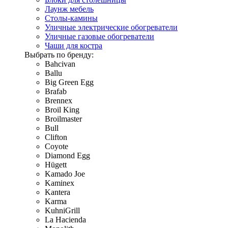
Лаунж мебель
Столы-камины
Уличные электрические обогреватели
Уличные газовые обогреватели
Чаши для костра
Выбрать по бренду:
Bahcivan
Ballu
Big Green Egg
Brafab
Brennex
Broil King
Broilmaster
Bull
Clifton
Coyote
Diamond Egg
Hügett
Kamado Joe
Kaminex
Kantera
Karma
KuhniGrill
La Hacienda