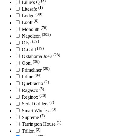
(3)
Lillie’s Q
(1)
Litesafe
(30)
Lodge
(6)
Looft
(78)
Monolith
(302)
Napoleon
(39)
Ofyr
(19)
O-Grill
(28)
Oklahoma Joe's
(36)
Ooni
(20)
Primeliner
(84)
Primo
(2)
Quebracho
(5)
Ragasco
(26)
Reginox
(7)
Serial Grillers
(3)
Smart Wireless
(7)
Supreme
(1)
Tarrington House
(2)
Trillon