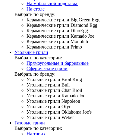
На мобильной подставке
На столе
Выбрать по бренду:
Керамические грили Big Green Egg
Керамические грили Diamond Egg
Керамические грили DinoEgg
Керамические грили Kamado Joe
Керамические грили Monolith
Керамические грили Primo
Угольные грили
Выбрать по категории:
Прямоугольные и баррельные
Сферические грили
Выбрать по бренду:
Угольные грили Broil King
Угольные грили Bull
Угольные грили Char-Broil
Угольные грили Kamado Joe
Угольные грили Napoleon
Угольные грили Ofyr
Угольные грили Oklahoma Joe's
Угольные грили Weber
Газовые грили
Выбрать по категории:
На троих