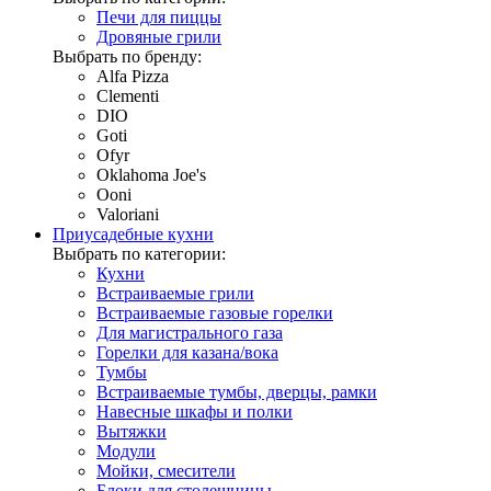
Печи для пиццы
Дровяные грили
Выбрать по бренду:
Alfa Pizza
Clementi
DIO
Goti
Ofyr
Oklahoma Joe's
Ooni
Valoriani
Приусадебные кухни
Выбрать по категории:
Кухни
Встраиваемые грили
Встраиваемые газовые горелки
Для магистрального газа
Горелки для казана/вока
Тумбы
Встраиваемые тумбы, дверцы, рамки
Навесные шкафы и полки
Вытяжки
Модули
Мойки, смесители
Блоки для столешницы