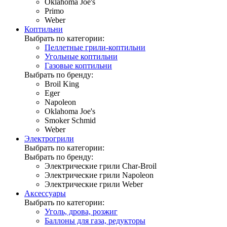
Oklahoma Joe's
Primo
Weber
Коптильни
Выбрать по категории:
Пеллетные грили-коптильни
Угольные коптильни
Газовые коптильни
Выбрать по бренду:
Broil King
Eger
Napoleon
Oklahoma Joe's
Smoker Schmid
Weber
Электрогрили
Выбрать по категории:
Выбрать по бренду:
Электрические грили Char-Broil
Электрические грили Napoleon
Электрические грили Weber
Аксессуары
Выбрать по категории:
Уголь, дрова, розжиг
Баллоны для газа, редукторы