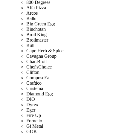
800 Degrees
Alfa Pizza
Arcos
Ballu
Big Green Egg
Binchotan
Broil King
Broilmaster
Bull
Cape Herb & Spice
Cavagna Group
Char-Broil
Chef'sChoice
Clifton
ComposeEat
Craftico
Cristema
Diamond Egg
DIO
Dyrex
Eger
Fire Up
Fornetto
Gi Metal
GOK