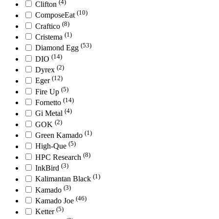
(4)
Clifton
(10)
ComposeEat
(8)
Craftico
(1)
Cristema
(53)
Diamond Egg
(14)
DIO
(2)
Dyrex
(12)
Eger
(5)
Fire Up
(14)
Fornetto
(4)
Gi Metal
(2)
GOK
(1)
Green Kamado
(5)
High-Que
(8)
HPC Research
(3)
InkBird
(1)
Kalimantan Black
(3)
Kamado
(46)
Kamado Joe
(5)
Ketter