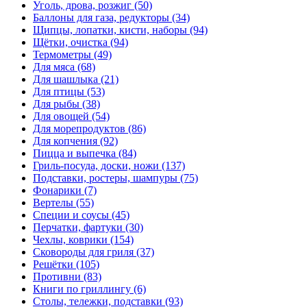
Уголь, дрова, розжиг (50)
Баллоны для газа, редукторы (34)
Щипцы, лопатки, кисти, наборы (94)
Щётки, очистка (94)
Термометры (49)
Для мяса (68)
Для шашлыка (21)
Для птицы (53)
Для рыбы (38)
Для овощей (54)
Для морепродуктов (86)
Для копчения (92)
Пицца и выпечка (84)
Гриль-посуда, доски, ножи (137)
Подставки, ростеры, шампуры (75)
Фонарики (7)
Вертелы (55)
Специи и соусы (45)
Перчатки, фартуки (30)
Чехлы, коврики (154)
Сковороды для гриля (37)
Решётки (105)
Противни (83)
Книги по гриллингу (6)
Столы, тележки, подставки (93)