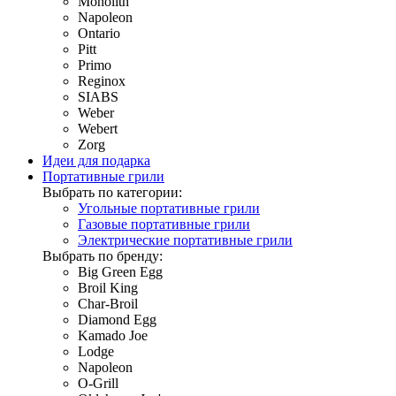
Monolith
Napoleon
Ontario
Pitt
Primo
Reginox
SIABS
Weber
Webert
Zorg
Идеи для подарка
Портативные грили
Выбрать по категории:
Угольные портативные грили
Газовые портативные грили
Электрические портативные грили
Выбрать по бренду:
Big Green Egg
Broil King
Char-Broil
Diamond Egg
Kamado Joe
Lodge
Napoleon
O-Grill