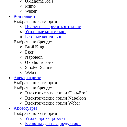
Oklahoma Joe's
Primo
Weber
Коптильни
Выбрать по категории:
Пеллетные грили-коптильни
Угольные коптильни
Газовые коптильни
Выбрать по бренду:
Broil King
Eger
Napoleon
Oklahoma Joe's
Smoker Schmid
Weber
Электрогрили
Выбрать по категории:
Выбрать по бренду:
Электрические грили Char-Broil
Электрические грили Napoleon
Электрические грили Weber
Аксессуары
Выбрать по категории:
Уголь, дрова, розжиг
Баллоны для газа, редукторы