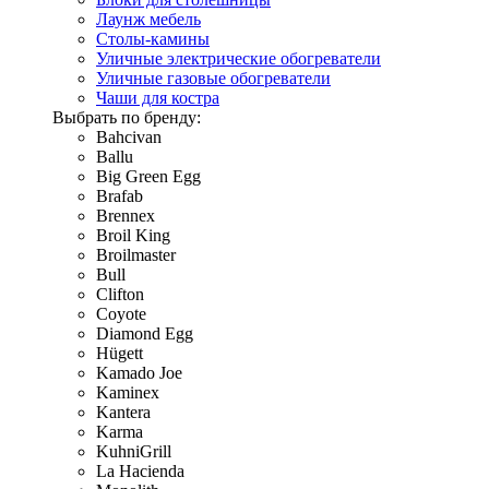
Лаунж мебель
Столы-камины
Уличные электрические обогреватели
Уличные газовые обогреватели
Чаши для костра
Выбрать по бренду:
Bahcivan
Ballu
Big Green Egg
Brafab
Brennex
Broil King
Broilmaster
Bull
Clifton
Coyote
Diamond Egg
Hügett
Kamado Joe
Kaminex
Kantera
Karma
KuhniGrill
La Hacienda