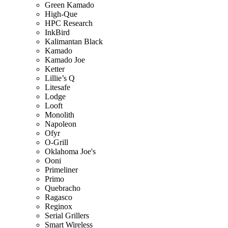
Green Kamado
High-Que
HPC Research
InkBird
Kalimantan Black
Kamado
Kamado Joe
Ketter
Lillie’s Q
Litesafe
Lodge
Looft
Monolith
Napoleon
Ofyr
O-Grill
Oklahoma Joe's
Ooni
Primeliner
Primo
Quebracho
Ragasco
Reginox
Serial Grillers
Smart Wireless