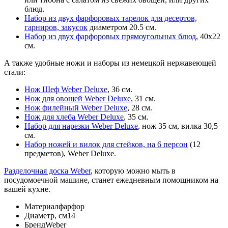
блюд.
Набор из двух фарфоровых тарелок для десертов,
гарниров, закусок
диаметром 20.5 см.
Набор из двух фарфоровых прямоугольных блюд
, 40x22
см.
А также удобные ножи и наборы из немецкой нержавеющей
стали:
Нож Шеф Weber Deluxe
, 36 см.
Нож для овощей Weber Deluxe
, 31 см.
Нож филейный Weber Deluxe
, 28 см.
Нож для хлеба Weber Deluxe
, 35 см.
Набор для нарезки Weber Deluxe
, нож 35 см, вилка 30,5
см.
Набор ножей и вилок для стейков, на 6 персон
(12
предметов), Weber Deluxe.
Разделочная доска Weber
, которую можно мыть в
посудомоечной машине, станет ежедневным помощником на
вашей кухне.
Материал
фарфор
Диаметр, см
14
Бренд
Weber