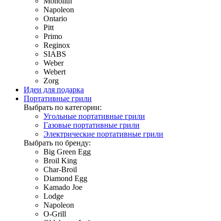
Monolith
Napoleon
Ontario
Pitt
Primo
Reginox
SIABS
Weber
Webert
Zorg
Идеи для подарка
Портативные грили
Выбрать по категории:
Угольные портативные грили
Газовые портативные грили
Электрические портативные грили
Выбрать по бренду:
Big Green Egg
Broil King
Char-Broil
Diamond Egg
Kamado Joe
Lodge
Napoleon
O-Grill