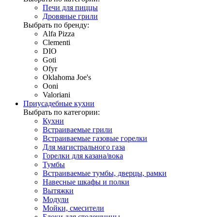
Печи для пиццы
Дровяные грили
Выбрать по бренду:
Alfa Pizza
Clementi
DIO
Goti
Ofyr
Oklahoma Joe's
Ooni
Valoriani
Приусадебные кухни
Выбрать по категории:
Кухни
Встраиваемые грили
Встраиваемые газовые горелки
Для магистрального газа
Горелки для казана/вока
Тумбы
Встраиваемые тумбы, дверцы, рамки
Навесные шкафы и полки
Вытяжки
Модули
Мойки, смесители
Блоки для столешницы