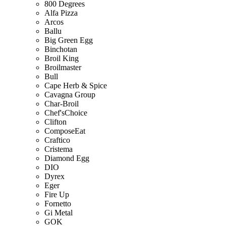
800 Degrees
Alfa Pizza
Arcos
Ballu
Big Green Egg
Binchotan
Broil King
Broilmaster
Bull
Cape Herb & Spice
Cavagna Group
Char-Broil
Chef'sChoice
Clifton
ComposeEat
Craftico
Cristema
Diamond Egg
DIO
Dyrex
Eger
Fire Up
Fornetto
Gi Metal
GOK