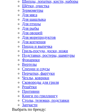
Щипцы, лопатки, кисти, наборы
Щётки, очистка
Термометры
Для мяса
Для шашлыка
Для птицы
Для рыбы
Для овощей
Для морепродуктов
Для копчения
Пицца и выпечка
Гриль-посуда, доски, ножи
Подставки, ростеры, шампуры
Фонарики
Вертелы
Специи и соусы
Перчатки, фартуки
Чехлы, коврики
Сковороды для гриля
Решётки
Противни
Книги по гриллингу
Столы, тележки, подставки
Запчасти
Выбрать по бренду: