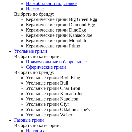
На мобильной подставке
На столе
Выбрать по бренду:
Керамические грили Big Green Egg
Керамические грили Diamond Egg
Керамические грили DinoEgg
Керамические грили Kamado Joe
Керамические грили Monolith
Керамические грили Primo
Угольные грили
Выбрать по категории:
Прямоугольные и баррельные
Сферические грили
Выбрать по бренду:
Угольные грили Broil King
Угольные грили Bull
Угольные грили Char-Broil
Угольные грили Kamado Joe
Угольные грили Napoleon
Угольные грили Ofyr
Угольные грили Oklahoma Joe's
Угольные грили Weber
Газовые грили
Выбрать по категории:
На троих