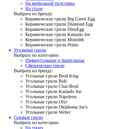
На мобильной подставке
На столе
Выбрать по бренду:
Керамические грили Big Green Egg
Керамические грили Diamond Egg
Керамические грили DinoEgg
Керамические грили Kamado Joe
Керамические грили Monolith
Керамические грили Primo
Угольные грили
Выбрать по категории:
Прямоугольные и баррельные
Сферические грили
Выбрать по бренду:
Угольные грили Broil King
Угольные грили Bull
Угольные грили Char-Broil
Угольные грили Kamado Joe
Угольные грили Napoleon
Угольные грили Ofyr
Угольные грили Oklahoma Joe's
Угольные грили Weber
Газовые грили
Выбрать по категории:
На троих