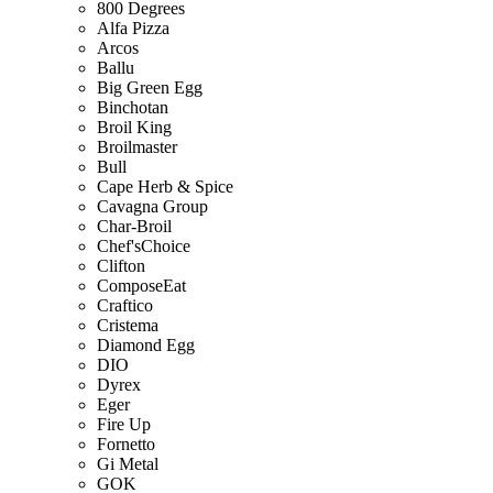
800 Degrees
Alfa Pizza
Arcos
Ballu
Big Green Egg
Binchotan
Broil King
Broilmaster
Bull
Cape Herb & Spice
Cavagna Group
Char-Broil
Chef'sChoice
Clifton
ComposeEat
Craftico
Cristema
Diamond Egg
DIO
Dyrex
Eger
Fire Up
Fornetto
Gi Metal
GOK