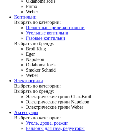
Oklahoma Joe's
Primo
Weber
Коптильни
Выбрать по категории:
Пеллетные грили-коптильни
Угольные коптильни
Газовые коптильни
Выбрать по бренду:
Broil King
Eger
Napoleon
Oklahoma Joe's
Smoker Schmid
Weber
Электрогрили
Выбрать по категории:
Выбрать по бренду:
Электрические грили Char-Broil
Электрические грили Napoleon
Электрические грили Weber
Аксессуары
Выбрать по категории:
Уголь, дрова, розжиг
Баллоны для газа, редукторы