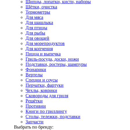
Щипцы, лопатки, кисти, наборы
Щётки, очистка
Термометры
Для мяса
Для шашлыка
Для птицы
Для рыбы
Для овощей
Для морепродуктов
Для копчения
Пицца и выпечка
Гриль-посуда, доски, ножи
Подставки, ростеры, шампуры
Фонарики
Вертелы
Специи и соусы
Перчатки, фартуки
Чехлы, коврики
Сковороды для гриля
Решётки
Противни
Книги по гриллингу
Столы, тележки, подставки
Запчасти
Выбрать по бренду: