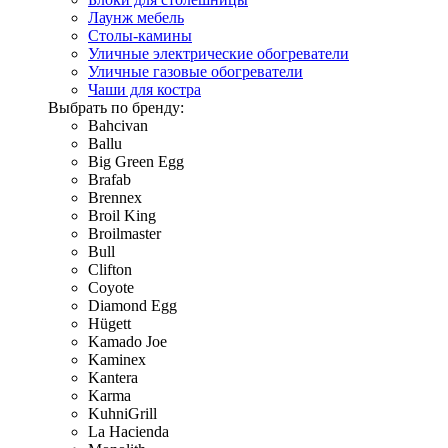
Лаунж мебель
Столы-камины
Уличные электрические обогреватели
Уличные газовые обогреватели
Чаши для костра
Выбрать по бренду:
Bahcivan
Ballu
Big Green Egg
Brafab
Brennex
Broil King
Broilmaster
Bull
Clifton
Coyote
Diamond Egg
Hügett
Kamado Joe
Kaminex
Kantera
Karma
KuhniGrill
La Hacienda