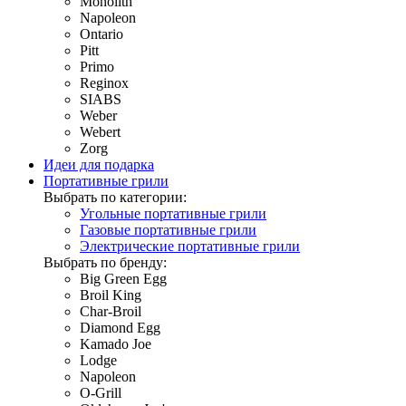
Monolith
Napoleon
Ontario
Pitt
Primo
Reginox
SIABS
Weber
Webert
Zorg
Идеи для подарка
Портативные грили
Выбрать по категории:
Угольные портативные грили
Газовые портативные грили
Электрические портативные грили
Выбрать по бренду:
Big Green Egg
Broil King
Char-Broil
Diamond Egg
Kamado Joe
Lodge
Napoleon
O-Grill