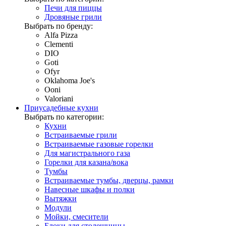
Печи для пиццы
Дровяные грили
Выбрать по бренду:
Alfa Pizza
Clementi
DIO
Goti
Ofyr
Oklahoma Joe's
Ooni
Valoriani
Приусадебные кухни
Выбрать по категории:
Кухни
Встраиваемые грили
Встраиваемые газовые горелки
Для магистрального газа
Горелки для казана/вока
Тумбы
Встраиваемые тумбы, дверцы, рамки
Навесные шкафы и полки
Вытяжки
Модули
Мойки, смесители
Блоки для столешницы