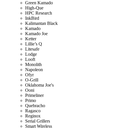
Green Kamado
High-Que
HPC Research
InkBird
Kalimantan Black
Kamado
Kamado Joe
Ketter
Lillie’s Q
Litesafe
Lodge
Looft
Monolith
Napoleon
Ofyr
O-Grill
Oklahoma Joe's
Ooni
Primeliner
Primo
Quebracho
Ragasco
Reginox
Serial Grillers
Smart Wireless