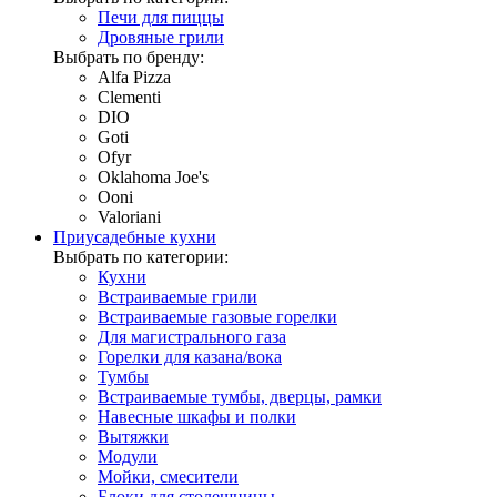
Печи для пиццы
Дровяные грили
Выбрать по бренду:
Alfa Pizza
Clementi
DIO
Goti
Ofyr
Oklahoma Joe's
Ooni
Valoriani
Приусадебные кухни
Выбрать по категории:
Кухни
Встраиваемые грили
Встраиваемые газовые горелки
Для магистрального газа
Горелки для казана/вока
Тумбы
Встраиваемые тумбы, дверцы, рамки
Навесные шкафы и полки
Вытяжки
Модули
Мойки, смесители
Блоки для столешницы