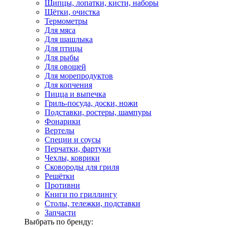
Щипцы, лопатки, кисти, наборы
Щётки, очистка
Термометры
Для мяса
Для шашлыка
Для птицы
Для рыбы
Для овощей
Для морепродуктов
Для копчения
Пицца и выпечка
Гриль-посуда, доски, ножи
Подставки, ростеры, шампуры
Фонарики
Вертелы
Специи и соусы
Перчатки, фартуки
Чехлы, коврики
Сковороды для гриля
Решётки
Противни
Книги по гриллингу
Столы, тележки, подставки
Запчасти
Выбрать по бренду: