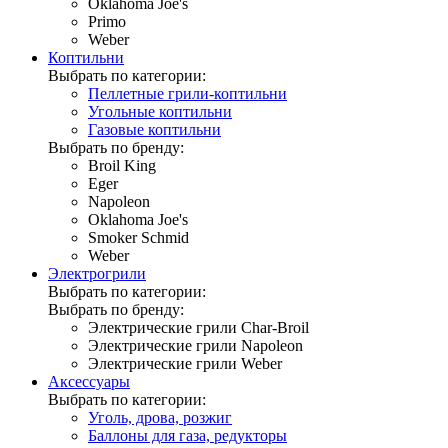
Oklahoma Joe's
Primo
Weber
Коптильни
Выбрать по категории:
Пеллетные грили-коптильни
Угольные коптильни
Газовые коптильни
Выбрать по бренду:
Broil King
Eger
Napoleon
Oklahoma Joe's
Smoker Schmid
Weber
Электрогрили
Выбрать по категории:
Выбрать по бренду:
Электрические грили Char-Broil
Электрические грили Napoleon
Электрические грили Weber
Аксессуары
Выбрать по категории:
Уголь, дрова, розжиг
Баллоны для газа, редукторы