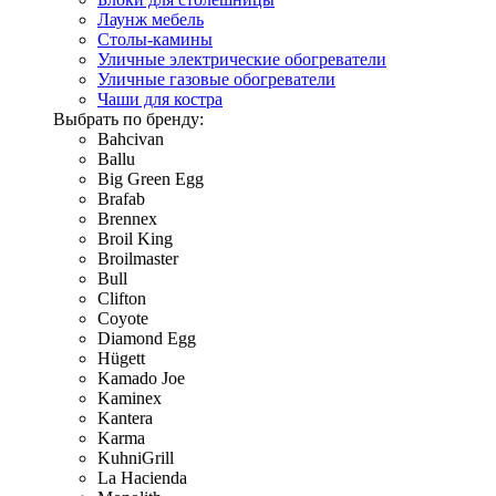
Лаунж мебель
Столы-камины
Уличные электрические обогреватели
Уличные газовые обогреватели
Чаши для костра
Выбрать по бренду:
Bahcivan
Ballu
Big Green Egg
Brafab
Brennex
Broil King
Broilmaster
Bull
Clifton
Coyote
Diamond Egg
Hügett
Kamado Joe
Kaminex
Kantera
Karma
KuhniGrill
La Hacienda