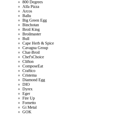
800 Degrees
Alfa Pizza
Arcos
Ballu
Big Green Egg
Binchotan
Broil King
Broilmaster
Bull
Cape Herb & Spice
Cavagna Group
Char-Broil
Chef'sChoice
Clifton
ComposeEat
Craftico
Cristema
Diamond Egg
DIO
Dyrex
Eger
Fire Up
Fornetto
Gi Metal
GOK