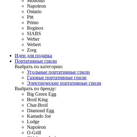
Monolith
Napoleon
Ontario
Pitt
Primo
Reginox
SIABS
Weber
Webert
Zorg
Идеи для подарка
Портативные грили
Выбрать по категории:
Угольные портативные грили
Газовые портативные грили
Электрические портативные грили
Выбрать по бренду:
Big Green Egg
Broil King
Char-Broil
Diamond Egg
Kamado Joe
Lodge
Napoleon
O-Grill