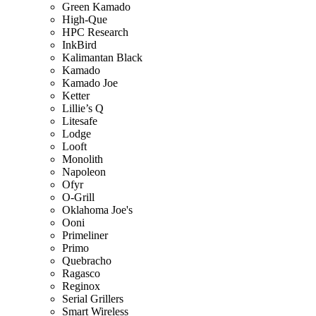
Green Kamado
High-Que
HPC Research
InkBird
Kalimantan Black
Kamado
Kamado Joe
Ketter
Lillie’s Q
Litesafe
Lodge
Looft
Monolith
Napoleon
Ofyr
O-Grill
Oklahoma Joe's
Ooni
Primeliner
Primo
Quebracho
Ragasco
Reginox
Serial Grillers
Smart Wireless