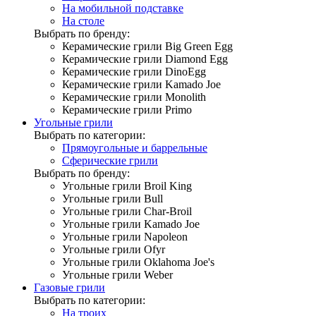
На мобильной подставке
На столе
Выбрать по бренду:
Керамические грили Big Green Egg
Керамические грили Diamond Egg
Керамические грили DinoEgg
Керамические грили Kamado Joe
Керамические грили Monolith
Керамические грили Primo
Угольные грили
Выбрать по категории:
Прямоугольные и баррельные
Сферические грили
Выбрать по бренду:
Угольные грили Broil King
Угольные грили Bull
Угольные грили Char-Broil
Угольные грили Kamado Joe
Угольные грили Napoleon
Угольные грили Ofyr
Угольные грили Oklahoma Joe's
Угольные грили Weber
Газовые грили
Выбрать по категории:
На троих