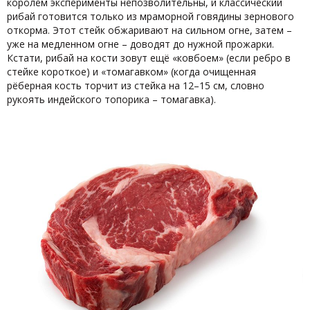
королём эксперименты непозволительны, и классический
рибай готовится только из мраморной говядины зернового
откорма. Этот стейк обжаривают на сильном огне, затем –
уже на медленном огне – доводят до нужной прожарки.
Кстати, рибай на кости зовут ещё «ковбоем» (если ребро в
стейке короткое) и «томагавком» (когда очищенная
рёберная кость торчит из стейка на 12–15 см, словно
рукоять индейского топорика – томагавка).