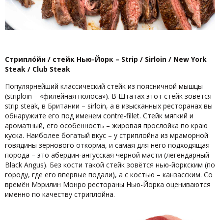
Стриплóйн / стейк Нью-Йорк –
Strip
/
Sirloin
/
New
York
Steak
/
Club
Steak
Популярнейший классический стейк из поясничной мышцы
(striploin – «филейная полоса»). В Штатах этот стейк зовётся
strip steak, в Британии – sirloin, а в изысканных ресторанах вы
обнаружите его под именем contre-fillet. Стейк мягкий и
ароматный, его особенность – жировая прослойка по краю
куска. Наиболее богатый вкус – у стриплойна из мраморной
говядины зернового откорма, и самая для него подходящая
порода – это абердин-ангусская черной масти (легендарный
Black Angus). Без кости такой стейк зовётся нью-йоркским (по
городу, где его впервые подали), а с костью – канзасским. Со
времён Мэрилин Монро рестораны Нью-Йорка оцениваются
именно по качеству стриплойна.