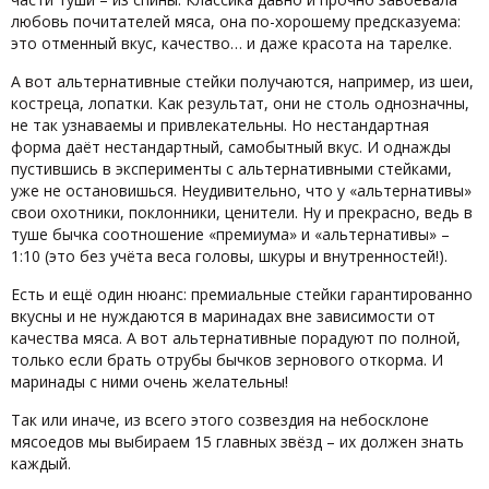
любовь почитателей мяса, она по-хорошему предсказуема:
это отменный вкус, качество… и даже красота на тарелке.
А вот альтернативные стейки получаются, например, из шеи,
костреца, лопатки. Как результат, они не столь однозначны,
не так узнаваемы и привлекательны. Но нестандартная
форма даёт нестандартный, самобытный вкус. И однажды
пустившись в эксперименты с альтернативными стейками,
уже не остановишься. Неудивительно, что у «альтернативы»
свои охотники, поклонники, ценители. Ну и прекрасно, ведь в
туше бычка соотношение «премиума» и «альтернативы» –
1:10 (это без учёта веса головы, шкуры и внутренностей!).
Есть и ещё один нюанс: премиальные стейки гарантированно
вкусны и не нуждаются в маринадах вне зависимости от
качества мяса. А вот альтернативные порадуют по полной,
только если брать отрубы бычков зернового откорма. И
маринады с ними очень желательны!
Так или иначе, из всего этого созвездия на небосклоне
мясоедов мы выбираем 15 главных звёзд – их должен знать
каждый.