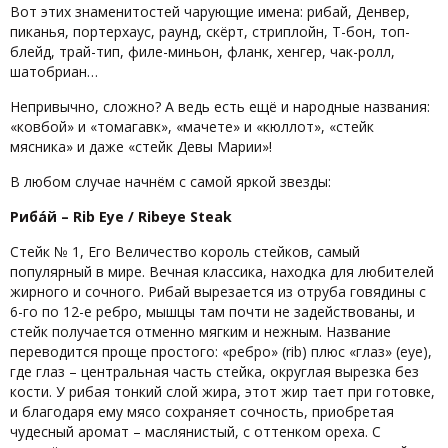
Вот этих знаменитостей чарующие имена: рибай, Денвер,
пиканья, портерхаус, раунд, скёрт, стриплойн, Т-бон, топ-
блейд, трай-тип, филе-миньон, фланк, хенгер, чак-ролл,
шатобриан…
Непривычно, сложно? А ведь есть ещё и народные названия:
«ковбой» и «томагавк», «мачете» и «кюллот», «стейк
мясника» и даже «стейк Девы Марии»!
В любом случае начнём с самой яркой звезды:
Рибáй –
Rib
Eye
/
Ribeye
Steak
Стейк № 1, Его Величество король стейков, самый
популярный в мире. Вечная классика, находка для любителей
жирного и сочного. Рибай вырезается из отруба говядины с
6-го по 12-е ребро, мышцы там почти не задействованы, и
стейк получается отменно мягким и нежным. Название
переводится проще простого: «ребро» (rib) плюс «глаз» (eye),
где глаз – центральная часть стейка, округлая вырезка без
кости. У рибая тонкий слой жира, этот жир тает при готовке,
и благодаря ему мясо сохраняет сочность, приобретая
чудесный аромат – маслянистый, с оттенком ореха. С