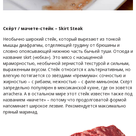
Скёрт / мачете-стейк – Skirt Steak
Необычно широкий стейк, который вырезают из тонкой
мышцы диафрагмы, отделяющей грудину от брюшины и
словно опоясывающей нижнюю часть бычьей туши. Отсюда и
название skirt («юбка»). Это мясо с насыщенной
мраморностью, необычной зернистой текстурой и сильным,
выраженным вкусом. Стейк относится к альтернативным, но
влёгкую потягается со звёздами «премиума»: сочностью и
жирностью – с рибаем, нежностью – с филе-миньоном. Скёрт
запредельно популярен в мексиканской кухне, где он зовётся
arrachera. А в остальном мире этот стейк известен также под
названием «мачете» – потому что продолговатой формой
напоминает широкое лезвие. Рекомендуется максимально
пряный маринад.