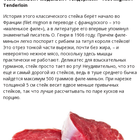
Tenderloin
История этого классического стейка берёт начало во
Франции (filet mignon в переводе с французского – это
«маленькое филе»), а в литературе его впервые упомянул
знаменитый писатель О. Генри в 1906 году. Причём филе-
миньон легко поспорит с рибаем за титул короля стейков!
Это отрез тонкой части вырезки, почти без жира, – и
невероятно нежное мясо, поскольку здесь мышцы
практически не работают. Деликатес для взыскательных
гурманов, стейк просто тает во рту! Неудивительно, что это
ещё и самый дорогой из стейков, ведь в туше среднего бычка
найдётся максимум 500 граммов филе-миньон. При нарезке
толщиной 5 см стейк весит вдвое меньше привычных
стейков, так что лучше рассчитывать по паре кусков на
порцию.