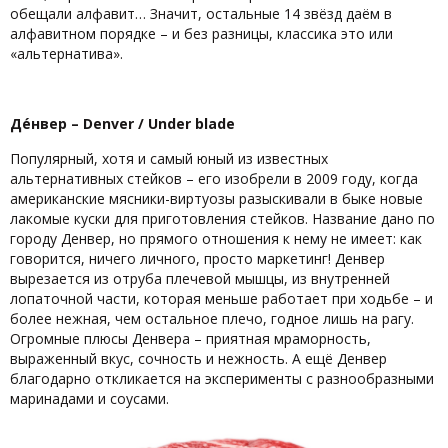
обещали алфавит… Значит, остальные 14 звёзд даём в
алфавитном порядке – и без разницы, классика это или
«альтернатива».
Дéнвер – Denver /
Under
blade
Популярный, хотя и самый юный из известных
альтернативных стейков – его изобрели в 2009 году, когда
американские мясники-виртуозы разыскивали в быке новые
лакомые куски для приготовления стейков. Название дано по
городу Денвер, но прямого отношения к нему не имеет: как
говорится, ничего личного, просто маркетинг! Денвер
вырезается из отруба плечевой мышцы, из внутренней
лопаточной части, которая меньше работает при ходьбе – и
более нежная, чем остальное плечо, годное лишь на рагу.
Огромные плюсы Денвера – приятная мраморность,
выраженный вкус, сочность и нежность. А ещё Денвер
благодарно откликается на эксперименты с разнообразными
маринадами и соусами.