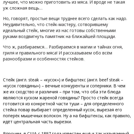
лучшее, что можно приготовить из мяса. И вроде не такая
уж сложная вещь…
Но, говорят, простые вещи труднее всего сделать как надо.
Неудивительно, что стейк-мастеру, сотворившему
идеальный стейк, многие из нас готовы собственными
руками воздвигнуть памятник на ближайшей площади.
Что ж, разбираемся… Разбираемся в магии и тайнах огня,
гриля и правильного мяса! И рассказываем обо всём
разнообразии и особенностях стейков.
Стейк (англ. steak – «кусок») и бифштекс (англ. beef steak –
«кусок говядины») – вечные конкуренты и соперники. В чем
же их сходство и различия – при том, что оба эти блюда
являются куском жареной говядины? Просто стейк всегда
готовится из конкретной части туши – для определенного
стейка повар выбирает определенный кусок, вырезая его
поперёк мышечных волокон. Ну а на бифштексы, как правило,
идёт центральная часть вырезки.
Впрочем, в США с 1897 года известен ещё и так называемый