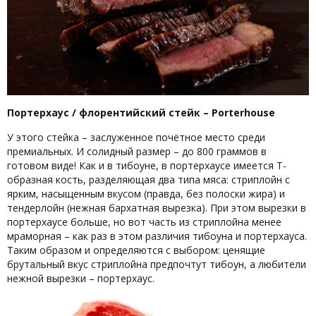
Портерхаус / флорентийский стейк – Porterhouse
У этого стейка – заслуженное почётное место среди
премиальных. И солидный размер – до 800 граммов в
готовом виде! Как и в тибоуне, в портерхаусе имеется Т-
образная кость, разделяющая два типа мяса: стриплойн с
ярким, насыщенным вкусом (правда, без полоски жира) и
тендерлойн (нежная бархатная вырезка). При этом вырезки в
портерхаусе больше, но вот часть из стриплойна менее
мраморная – как раз в этом различия тибоуна и портерхауса.
Таким образом и определяются с выбором: ценящие
брутальный вкус стриплойна предпочтут тибоун, а любители
нежной вырезки – портерхаус.