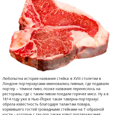
Любопытна история названия стейка: в XVIII столетии в
Лондоне портерхаусами именовались пивные, где подавали
портер – тёмное пиво; позже название перенеслось на
рестораны, где с таким пивом поедали горячее мясо. Ну а в
1814 году уже в Нью-Йорке такая таверна-портерхаус
обрела известность благодаря талантам повара,
кормившего гостей громадными стейками на Т-образной
кости – которые с тех пор также зовут портерхаусами!