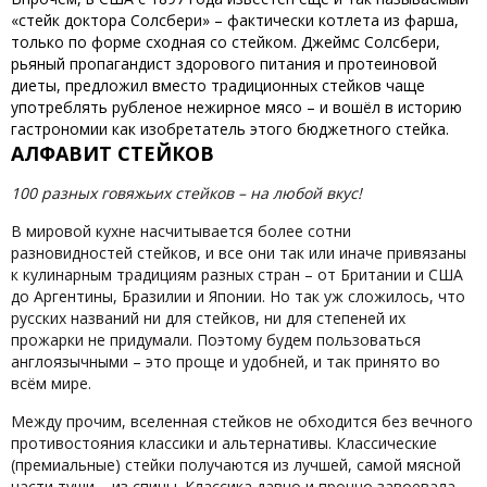
«стейк доктора Солсбери» – фактически котлета из фарша,
только по форме сходная со стейком. Джеймс Солсбери,
рьяный пропагандист здорового питания и протеиновой
диеты, предложил вместо традиционных стейков чаще
употреблять рубленое нежирное мясо – и вошёл в историю
гастрономии как изобретатель этого бюджетного стейка.
АЛФАВИТ СТЕЙКОВ
100 разных говяжьих стейков – на любой вкус!
В мировой кухне насчитывается более сотни
разновидностей стейков, и все они так или иначе привязаны
к кулинарным традициям разных стран – от Британии и США
до Аргентины, Бразилии и Японии. Но так уж сложилось, что
русских названий ни для стейков, ни для степеней их
прожарки не придумали. Поэтому будем пользоваться
англоязычными – это проще и удобней, и так принято во
всём мире.
Между прочим, вселенная стейков не обходится без вечного
противостояния классики и альтернативы. Классические
(премиальные) стейки получаются из лучшей, самой мясной
части туши – из спины. Классика давно и прочно завоевала