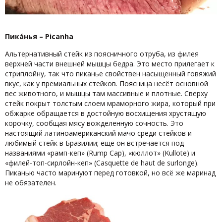
Пикáнья – Picanha
Альтернативный стейк из поясничного отруба, из филея
верхней части внешней мышцы бедра. Это место прилегает к
стриплойну, так что пиканье свойствен насыщенный говяжий
вкус, как у премиальных стейков. Поясница несёт основной
вес животного, и мышцы там массивные и плотные. Сверху
стейк покрыт толстым слоем мраморного жира, который при
обжарке обращается в достойную восхищения хрустящую
корочку, сообщая мясу вожделенную сочность. Это
настоящий латиноамериканский мачо среди стейков и
любимый стейк в Бразилии; ещё он встречается под
названиями «рамп-кеп» (Rump Cap), «кюллот» (Kullotе) и
«филей-топ-сирлойн-кеп» (Casquette de haut de surlonge).
Пиканью часто маринуют перед готовкой, но всё же маринад
не обязателен.