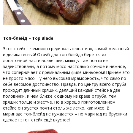
Топ-блейд – Top Blade
Этот стейк – чемпион среди «альтернатив», самый желанный
и деликатесный! Отруб для топ-блейда берётся из
лопаточной части возле шеи, мышцы там почти не
задействованы, а потому мясо настолько сочное и нежное,
что соперничает с премиальным филе-миньоном! Причём это
не просто мясо – у него высокая мраморность, что само по
себе весомое достоинство. Правда, по центру всего отруба
проходит длинный хрящик, делящий каждый стейк на две
половинки, и чем ближе к одному из краёв отруба, тем
хрящик толще и жёстче. Но в хорошо приготовленном
стейке он жуётся почти столь же легко, как мясо. В
маринаде топ-блейд не нуждается – но маринад из брусники
сделает этот стейк ещё вкуснее!