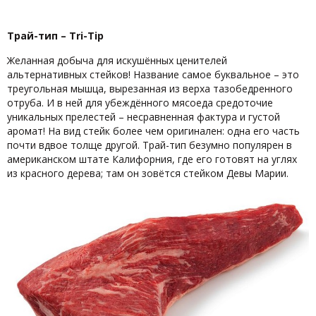
Трай-тип –
Tri
-
Tip
Желанная добыча для искушённых ценителей
альтернативных стейков! Название самое буквальное – это
треугольная мышца, вырезанная из верха тазобедренного
отруба. И в ней для убеждённого мясоеда средоточие
уникальных прелестей – несравненная фактура и густой
аромат! На вид стейк более чем оригинален: одна его часть
почти вдвое толще другой. Трай-тип безумно популярен в
американском штате Калифорния, где его готовят на углях
из красного дерева; там он зовётся стейком Девы Марии.