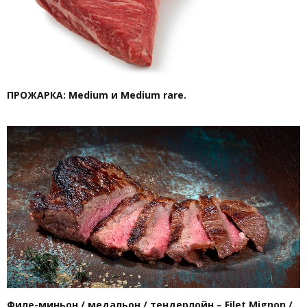
ПРОЖАРКА: Medium и Medium rare.
Филе-миньон / медальон / тендерлойн – Filet Mignon /