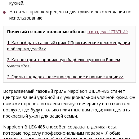
кухней.
На e-mail пришлём рецепты для гриля и рекомендации по
использованию.
Почитайте наши полезные обзоры
в разделе "СТАТЬИ":
1. Как выбрать газовый гриль? Практические рекомендации
и обзор моделей>>
2. Как построить правильную барбекю-кухню на Вашем
участке?>>
3. Гриль в подарок: полезное решение и новые эмоции>>
Встраиваемый газовый гриль Napoleon BILEX-485 станет
центром вашей удобной и функциональной уличной кухни. Он
поможет провести ослепительную вечеринку на открытом
воздухе, где будут только приятные вам люди; или сделать
прекрасный ужин для вашей семьи.
Napoleon BILEX-485 способен создавать деликатесы,
которые под силу профессиональным поварам. Любые