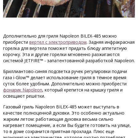
Дополнительно для гриля Napoleon BILEX-485 можно
приобрести
вертел с электроприводом
. Задняя инфракрасная
горелка для вертела поможет придать блюду аппетитную
корочку. Эта и другие горелки мгновенно разжигаются
системой JETFIRE™ - запатентованной разработкой Napoleon.
Бриллиантово-синяя подсветка ручек регулировки подачи
газа i-Glow™ делает использование гриля в тёмное время
суток более удобным. Дополнительно можно приобрести
фонарик Napoleon
, который крепится на крышку гриля и
освещают решётки.
Газовый гриль Napoleon BILEX-485 может выступать в
качестве полноценной духовки. Это особенно актуально
жарким летом: работающая духовка весьма сильно
нагревает помещение, а если Вы будете готовить на улице,
то в доме сохранится приятная прохлада. Плюс еще
экономия на электричестве, которое охотно потребляет