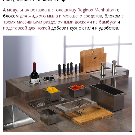
А
модульная вставка в столешницу Reginox Manhattan
с
блоком
для жидкого мыла и моющего средства
, блоком
с
тремя массивными разделочными досками из бамбука
и
подставкой для ножей
добавит кухне стиля и удобства.