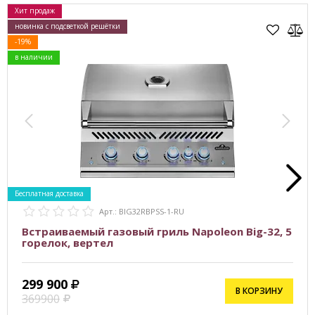
Хит продаж
новинка с подсветкой решётки
-19%
в наличии
Бесплатная доставка
Арт.: BIG32RBPSS-1-RU
Встраиваемый газовый гриль Napoleon Big-32, 5
горелок, вертел
299 900
В КОРЗИНУ
369900