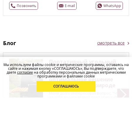
Позвонить
E-mail
WhatsApp
Блог
смотреть все
Портативный угольный
Мы используем файлы cookie и метрические программы, оставаясь на
гриль Oklahoma Joe's
сайте и нажимая кнопку «СОГЛАШАЮСЬ», Вы подтверждаете, что
даете
согласие
на обработку персональных данных метрическими
Rambler Tabletop -
программами и файлами cookie
оптимальное решение
для отдыха на природе
СОГЛАШАЮСЬ
Меня долго интересовал вопрос, "Что
из себя представляет портативный
угольный гриль Oklahoma Joe's
Rambler Tabletop?". Было очень
интересно, как он работает, и может
л...
ЧИТАТЬ ПОЛНОСТЬЮ