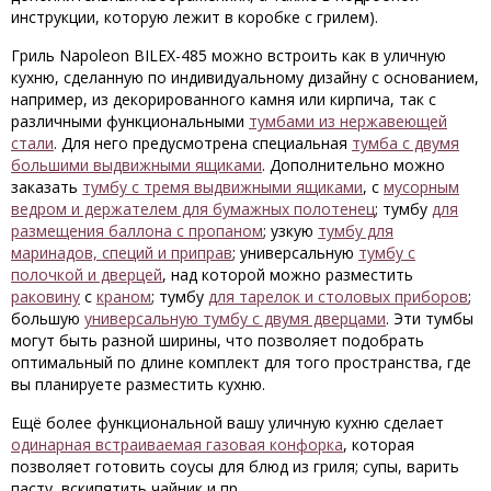
инструкции, которую лежит в коробке с грилем).
Гриль Napoleon BILEX-485 можно встроить как в уличную
кухню, сделанную по индивидуальному дизайну с основанием,
например, из декорированного камня или кирпича, так с
различными функциональными
тумбами из нержавеющей
стали
. Для него предусмотрена специальная
тумба с двумя
большими выдвижными ящиками
. Дополнительно можно
заказать
тумбу с тремя выдвижными ящиками
, с
мусорным
ведром и держателем для бумажных полотенец
; тумбу
для
размещения баллона с пропаном
; узкую
тумбу для
маринадов, специй и приправ
; универсальную
тумбу с
полочкой и дверцей
, над которой можно разместить
раковину
с
краном
; тумбу
для тарелок и столовых приборов
;
большую
универсальную тумбу с двумя дверцами
. Эти тумбы
могут быть разной ширины, что позволяет подобрать
оптимальный по длине комплект для того пространства, где
вы планируете разместить кухню.
Ещё более функциональной вашу уличную кухню сделает
одинарная встраиваемая газовая конфорка
, которая
позволяет готовить соусы для блюд из гриля; супы, варить
пасту, вскипятить чайник и пр.