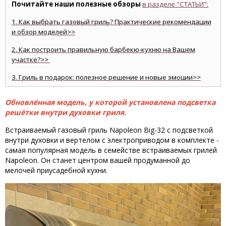
Почитайте наши полезные обзоры
в разделе "СТАТЬИ":
1. Как выбрать газовый гриль? Практические рекомендации
и обзор моделей>>
2. Как построить правильную барбекю-кухню на Вашем
участке?>>
3. Гриль в подарок: полезное решение и новые эмоции>>
Обновлённая модель, у которой установлена подсветка
решётки внутри духовки гриля.
Встраиваемый газовый гриль Napoleon Big-32 с подсветкой
внутри духовки и вертелом с электроприводом в комплекте -
самая популярная модель в семействе встраиваемых грилей
Napoleon. Он станет центром вашей продуманной до
мелочей приусадебной кухни.