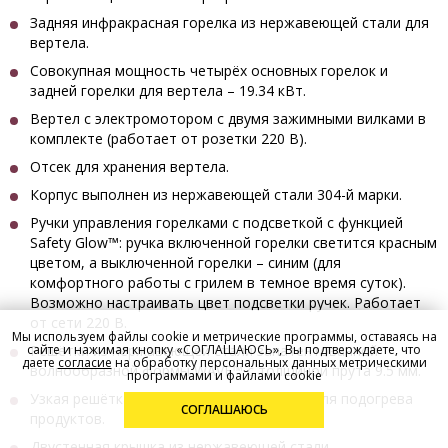
Задняя инфракрасная горелка из нержавеющей стали для
вертела.
Совокупная мощность четырёх основных горелок и
задней
горелки для вертела
– 19.34 кВт.
Вертел с электромотором с двумя зажимными вилками в
комплекте (работает от розетки 220 В).
Отсек для хранения вертела.
Корпус выполнен из нержавеющей стали 304-й марки.
Ручки управления горелками с подсветкой с функцией
Safety Glow™: ручка включенной горелки светится красным
цветом, а выключенной горелки – синим (для
комфортного работы с грилем в темное время суток).
Возможно настраивать цвет подсветки ручек. Работает
от сети 220 В.
Мы используем файлы cookie и метрические программы, оставаясь на
Решётки из нержавеющей стали запатентованной
сайте и нажимая кнопку «СОГЛАШАЮСЬ», Вы подтверждаете, что
даете
согласие
на обработку персональных данных метрическими
волнообразной формы WAVE™ с толщиной прута 9.5 мм.
программами и файлами cookie
Узкая решётка дополнительного уровня для подогрева
СОГЛАШАЮСЬ
продуктов.
Двустенная крышка из нержавеющей стали.