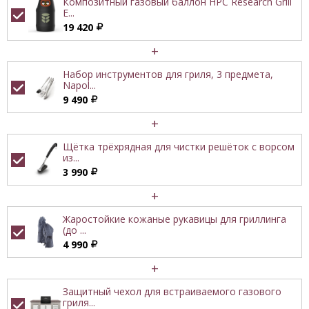
Композитный газовый баллон HPC Research Grill
E...
19 420
+
Набор инструментов для гриля, 3 предмета,
Napol...
9 490
+
Щётка трёхрядная для чистки решёток с ворсом
из...
3 990
+
Жаростойкие кожаные рукавицы для гриллинга
(до ...
4 990
+
Защитный чехол для встраиваемого газового
гриля...