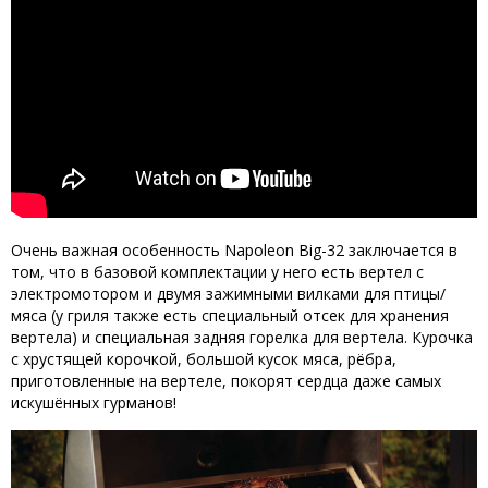
Очень важная особенность Napoleon Big-32 заключается в
том, что в базовой комплектации у него есть вертел с
электромотором и двумя зажимными вилками для птицы/
мяса (у гриля также есть специальный отсек для хранения
вертела) и специальная задняя горелка для вертела. Курочка
с хрустящей корочкой, большой кусок мяса, рёбра,
приготовленные на вертеле, покорят сердца даже самых
искушённых гурманов!