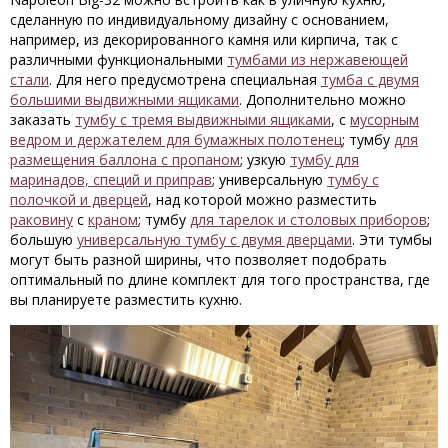
сделанную по индивидуальному дизайну с основанием,
например, из декорированного камня или кирпича, так с
различными функциональными
тумбами из нержавеющей
стали
. Для него предусмотрена специальная
тумба с двумя
большими выдвижными ящиками
. Дополнительно можно
заказать
тумбу с тремя выдвижными ящиками
, с
мусорным
ведром и держателем для бумажных полотенец
; тумбу
для
размещения баллона с пропаном
; узкую
тумбу для
маринадов, специй и приправ
; универсальную
тумбу с
полочкой и дверцей
, над которой можно разместить
раковину
с
краном
; тумбу
для тарелок и столовых приборов
;
большую
универсальную тумбу с двумя дверцами
. Эти тумбы
могут быть разной ширины, что позволяет подобрать
оптимальный по длине комплект для того пространства, где
вы планируете разместить кухню.