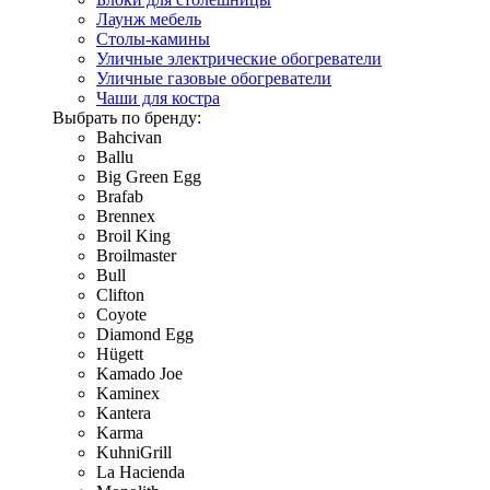
Лаунж мебель
Столы-камины
Уличные электрические обогреватели
Уличные газовые обогреватели
Чаши для костра
Выбрать по бренду:
Bahcivan
Ballu
Big Green Egg
Brafab
Brennex
Broil King
Broilmaster
Bull
Clifton
Coyote
Diamond Egg
Hügett
Kamado Joe
Kaminex
Kantera
Karma
KuhniGrill
La Hacienda