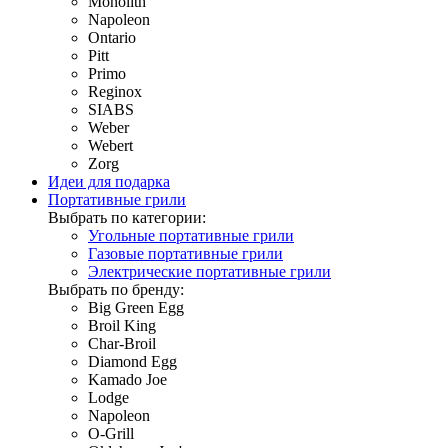
Monolith
Napoleon
Ontario
Pitt
Primo
Reginox
SIABS
Weber
Webert
Zorg
Идеи для подарка
Портативные грили
Выбрать по категории:
Угольные портативные грили
Газовые портативные грили
Электрические портативные грили
Выбрать по бренду:
Big Green Egg
Broil King
Char-Broil
Diamond Egg
Kamado Joe
Lodge
Napoleon
O-Grill