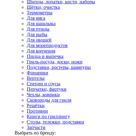
Щипцы, лопатки, кисти, наборы
Щётки, очистка
Термометры
Для мяса
Для шашлыка
Для птицы
Для рыбы
Для овощей
Для морепродуктов
Для копчения
Пицца и выпечка
Гриль-посуда, доски, ножи
Подставки, ростеры, шампуры
Фонарики
Вертелы
Специи и соусы
Перчатки, фартуки
Чехлы, коврики
Сковороды для гриля
Решётки
Противни
Книги по гриллингу
Столы, тележки, подставки
Запчасти
Выбрать по бренду: