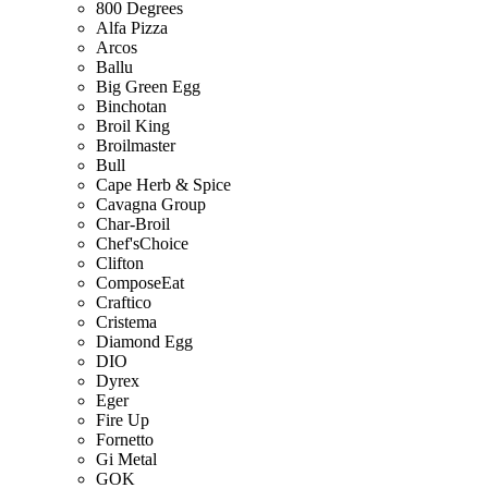
800 Degrees
Alfa Pizza
Arcos
Ballu
Big Green Egg
Binchotan
Broil King
Broilmaster
Bull
Cape Herb & Spice
Cavagna Group
Char-Broil
Chef'sChoice
Clifton
ComposeEat
Craftico
Cristema
Diamond Egg
DIO
Dyrex
Eger
Fire Up
Fornetto
Gi Metal
GOK