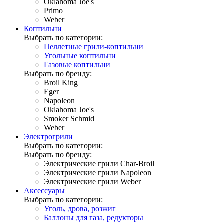
Oklahoma Joe's
Primo
Weber
Коптильни
Выбрать по категории:
Пеллетные грили-коптильни
Угольные коптильни
Газовые коптильни
Выбрать по бренду:
Broil King
Eger
Napoleon
Oklahoma Joe's
Smoker Schmid
Weber
Электрогрили
Выбрать по категории:
Выбрать по бренду:
Электрические грили Char-Broil
Электрические грили Napoleon
Электрические грили Weber
Аксессуары
Выбрать по категории:
Уголь, дрова, розжиг
Баллоны для газа, редукторы