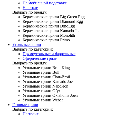
На мобильной подставке
На столе
Выбрать по бренду:
Керамические грили Big Green Egg
Керамические грили Diamond Egg
Керамические грили DinoEgg
Керамические грили Kamado Joe
Керамические грили Monolith
Керамические грили Primo
Угольные грили
Выбрать по категории:
Прямоугольные и баррельные
Сферические грили
Выбрать по бренду:
Угольные грили Broil King
Угольные грили Bull
Угольные грили Char-Broil
Угольные грили Kamado Joe
Угольные грили Napoleon
Угольные грили Ofyr
Угольные грили Oklahoma Joe's
Угольные грили Weber
Газовые грили
Выбрать по категории:
На троих