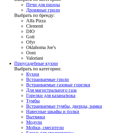
Печи для пиццы
Дровяные грили
Выбрать по бренду:
Alfa Pizza
Clementi
DIO
Goti
Ofyr
Oklahoma Joe's
Ooni
Valoriani
Приусадебные кухни
Выбрать по категории:
Кухни
Встраиваемые грили
Встраиваемые газовые горелки
Для магистрального газа
Горелки для казана/вока
Тумбы
Встраиваемые тумбы, дверцы, рамки
Навесные шкафы и полки
Вытяжки
Модули
Мойки, смесители
Блоки для столешницы