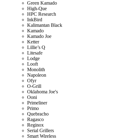
Green Kamado
High-Que
HPC Research
InkBird
Kalimantan Black
Kamado
Kamado Joe
Ketter
Lillie’s Q
Litesafe
Lodge
Looft
Monolith
Napoleon
Ofyr
O-Grill
Oklahoma Joe's
Ooni
Primeliner
Primo
Quebracho
Ragasco
Reginox
Serial Grillers
Smart Wireless