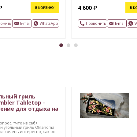
4 600
В КОРЗИНУ
В К
вонить
E-mail
WhatsApp
Позвонить
E-mail
W
льный гриль
mbler Tabletop -
ение для отдыха на
прос, "Что из себя
й угольный гриль Oklahoma
Было очень интересно, как он