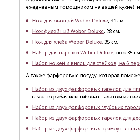
ежедневным помощником на вашей кухне), и 
Нож для овощей Weber Deluxe
, 31 см.
Нож филейный Weber Deluxe
, 28 см.
Нож для хлеба Weber Deluxe
, 35 см.
Набор для нарезки Weber Deluxe
, нож 35 см
Набор ножей и вилок для стейков, на 6 пер
А также фарфоровую посуду, которая поможе
Набор из двух фарфоровых тарелок для п
сочного рибая или тибона с салатом из све
Набор из двух фарфоровых глубоких тарело
Набор из двух фарфоровых тарелок для дес
Набор из двух фарфоровых прямоугольны