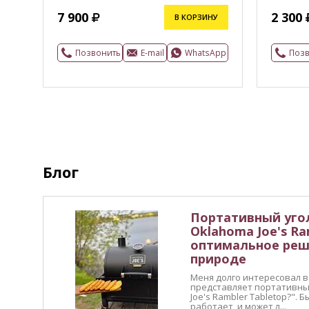
7 900
2 300
В КОРЗИНУ
Позвонить
E-mail
WhatsApp
Поз
Блог
Портативный уго
Oklahoma Joe's Ra
оптимальное реш
природе
Меня долго интересовал во
представляет портативны
Joe's Rambler Tabletop?". 
работает, и может л...