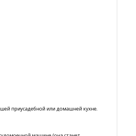
вашей приусадебной или домашней кухне.
судомоечной машине (она станет