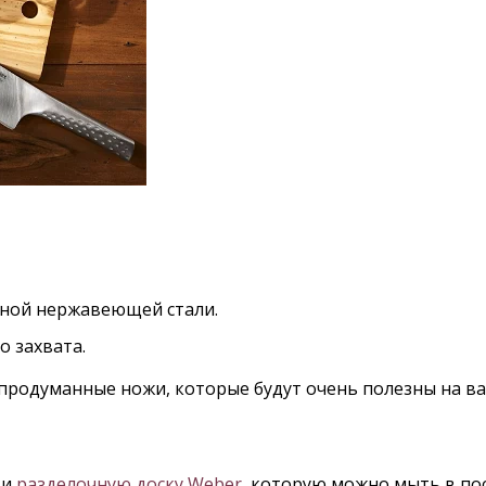
нной нержавеющей стали.
о захвата.
е продуманные ножи, которые будут очень полезны на 
ти
разделочную доску Weber
, которую можно мыть в по