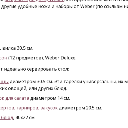
другие удобные ножи и наборы от Weber (по ссылкам ни
, вилка 30,5 см.
сон
(12 предметов), Weber Deluxe.
т идеально сервировать стол:
иццы
диаметром 30.5 см. Эти тарелки универсальны, их 
жих овощей, или других блюд.
к для салата
диаметром 14 см.
ертов, гарниров, закусок
диаметром 20.5 см.
х блюд
, 40x22 см.