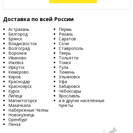
Доставка по всей России
Астрахань
Пермь
Белгород
Рязань
Брянск
Саратов
Владисвосток
Сочи
Волгоград
Ставрополь
Воронеж
Тверь
Иваново
Тольятти
Ижевск
Томск
Иркутск
Тула
Кемерово
Тюмень
Киров
Ульяновск
Краснодар
Уфа
Красноярск
Хабаровск
Курск
Чебоксары
Липецк
Ярославль
Магнитогорск
и в другие населённые
Махачкала
пункты
Набережные Челны
Новокузнецк
Оренбург
Пенза