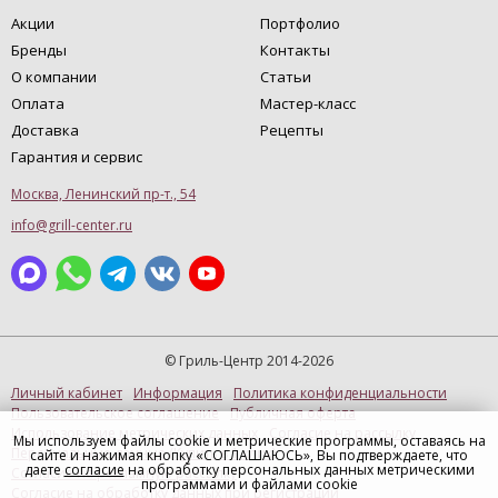
Акции
Портфолио
Бренды
Контакты
О компании
Статьи
Оплата
Мастер-класс
Доставка
Рецепты
Гарантия и сервис
Москва, Ленинский пр-т., 54
info@grill-center.ru
© Гриль-Центр 2014-2026
Личный кабинет
Информация
Политика конфиденциальности
Пользовательское соглашение
Публичная оферта
Использование метрических данных
Согласие на рассылку
Мы используем файлы cookie и метрические программы, оставаясь на
Персональные данные (Купить в 1 клик)
сайте и нажимая кнопку «СОГЛАШАЮСЬ», Вы подтверждаете, что
даете
согласие
на обработку персональных данных метрическими
Согласие на рекламную рассылку
программами и файлами cookie
Согласие на обработку данных при регистрации