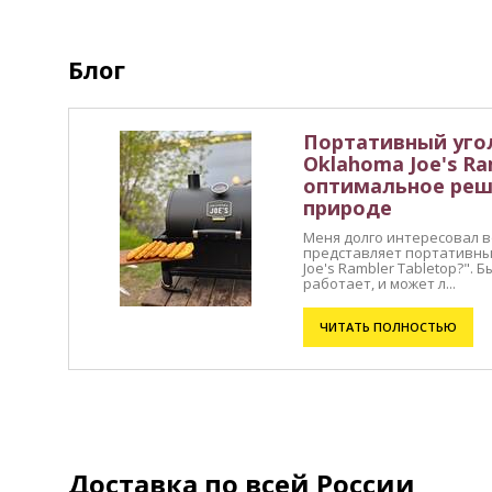
Блог
Портативный уго
Oklahoma Joe's Ra
оптимальное реш
природе
Меня долго интересовал во
представляет портативны
Joe's Rambler Tabletop?". 
работает, и может л...
ЧИТАТЬ ПОЛНОСТЬЮ
Доставка по всей России