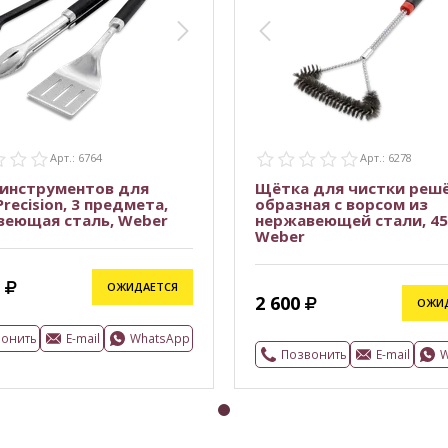
Арт.: 6764
Арт.: 6278
 инструментов для
Щётка для чистки решё
Precision, 3 предмета,
образная с ворсом из
веющая сталь, Weber
нержавеющей стали, 45
Weber
ОЖИДАЕТСЯ
2 600
ОЖИ
вонить
E-mail
WhatsApp
Позвонить
E-mail
W