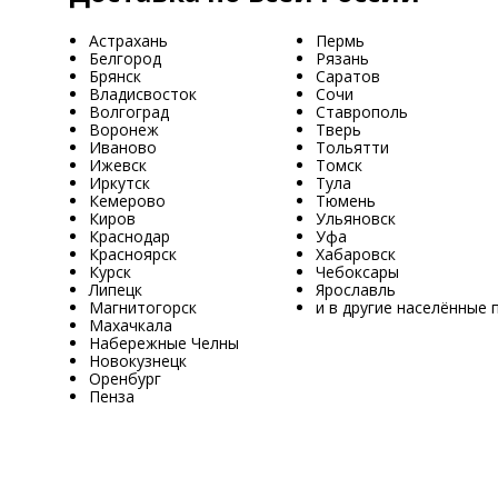
Астрахань
Пермь
Белгород
Рязань
Брянск
Саратов
Владисвосток
Сочи
Волгоград
Ставрополь
Воронеж
Тверь
Иваново
Тольятти
Ижевск
Томск
Иркутск
Тула
Кемерово
Тюмень
Киров
Ульяновск
Краснодар
Уфа
Красноярск
Хабаровск
Курск
Чебоксары
Липецк
Ярославль
Магнитогорск
и в другие населённые 
Махачкала
Набережные Челны
Новокузнецк
Оренбург
Пенза