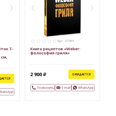
Задайте вопрос.
WhatsApp
Арт.: 577495
ток Т-
Книга рецептов «Weber:
фолософия гриля»
 см,
2 900
ОЖИДАЕТСЯ
ДАЕТСЯ
Позвонить
E-mail
WhatsApp
hatsApp