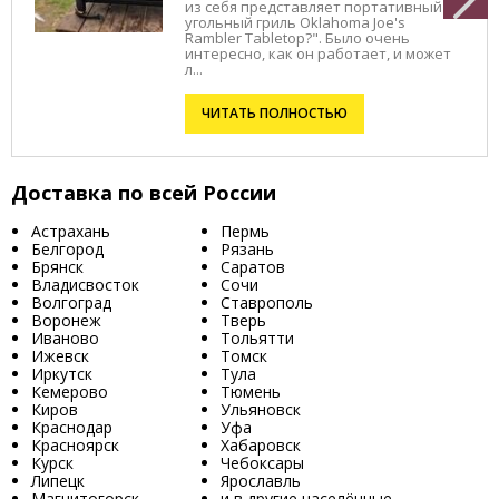
из себя представляет портативный
угольный гриль Oklahoma Joe's
Rambler Tabletop?". Было очень
интересно, как он работает, и может
л...
ЧИТАТЬ ПОЛНОСТЬЮ
Доставка по всей России
Астрахань
Пермь
Белгород
Рязань
Брянск
Саратов
Владисвосток
Сочи
Волгоград
Ставрополь
Воронеж
Тверь
Иваново
Тольятти
Ижевск
Томск
Иркутск
Тула
Кемерово
Тюмень
Киров
Ульяновск
Краснодар
Уфа
Красноярск
Хабаровск
Курск
Чебоксары
Липецк
Ярославль
Магнитогорск
и в другие населённые