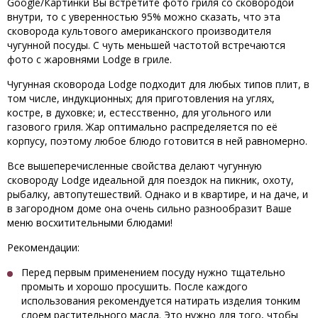
Google/Картинки Вы встретите фото гриля со сковородой
внутри, то с уверенностью 95% можно сказать, что эта
сковорода культового американского производителя
чугунной посуды. С чуть меньшей частотой встречаются
фото с жаровнями Lodge в гриле.
Чугунная сковорода Lodge подходит для любых типов плит, в
том числе, индукционных; для приготовления на углях,
костре, в духовке; и, естесственно, для угольного или
газового гриля. Жар оптимально распределяется по её
корпусу, поэтому любое блюдо готовится в ней равномерно.
Все вышеперечисленные свойства делают чугунную
сковороду Lodge идеальной для поездок на пикник, охоту,
рыбалку, автопутешествий. Однако и в квартире, и на даче, и
в загородном доме она очень сильно разнообразит Ваше
меню восхитительными блюдами!
Рекомендации:
Перед первым применением посуду нужно тщательно
промыть и хорошо просушить. После каждого
использования рекомендуется натирать изделия тонким
слоем растительного масла. Это нужно для того, чтобы