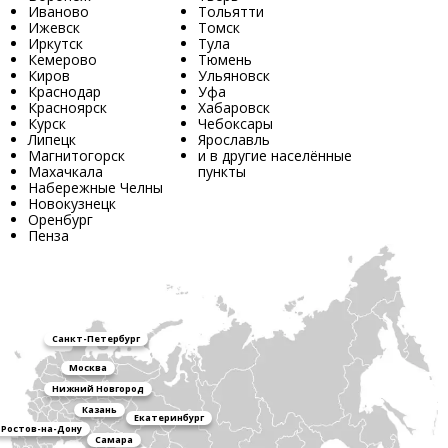
Иваново
Тольятти
Ижевск
Томск
Иркутск
Тула
Кемерово
Тюмень
Киров
Ульяновск
Краснодар
Уфа
Красноярск
Хабаровск
Курск
Чебоксары
Липецк
Ярославль
Магнитогорск
и в другие населённые
Махачкала
пункты
Набережные Челны
Новокузнецк
Оренбург
Пенза
Санкт-Петербург
Москва
Нижний Новгород
Казань
Екатеринбург
Ростов-на-Дону
Самара