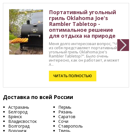
Портативный угольный
гриль Oklahoma Joe's
Rambler Tabletop -
оптимальное решение
для отдыха на природе
Меня долго интересовал вопрос, "Что
из себя представляет портативный
угольный гриль Oklahoma Joe's
Rambler Tabletop?". Было очень
интересно, как он работает, и может
л...
ЧИТАТЬ ПОЛНОСТЬЮ
Доставка по всей России
Астрахань
Пермь
Белгород
Рязань
Брянск
Саратов
Владисвосток
Сочи
Волгоград
Ставрополь
Воронеж
Тверь