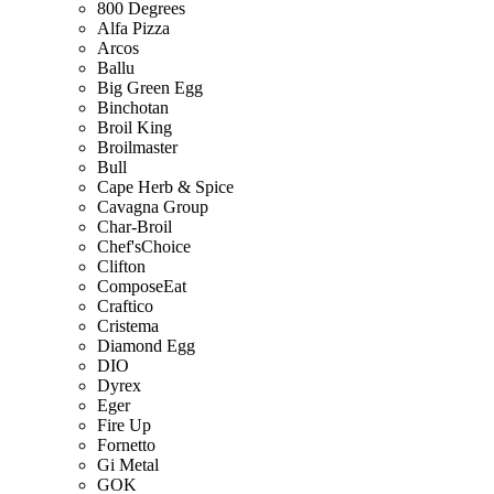
800 Degrees
Alfa Pizza
Arcos
Ballu
Big Green Egg
Binchotan
Broil King
Broilmaster
Bull
Cape Herb & Spice
Cavagna Group
Char-Broil
Chef'sChoice
Clifton
ComposeEat
Craftico
Cristema
Diamond Egg
DIO
Dyrex
Eger
Fire Up
Fornetto
Gi Metal
GOK