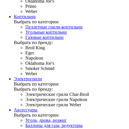
Oklahoma Joe's
Primo
Weber
Коптильни
Выбрать по категории:
Пеллетные грили-коптильни
Угольные коптильни
Газовые коптильни
Выбрать по бренду:
Broil King
Eger
Napoleon
Oklahoma Joe's
Smoker Schmid
Weber
Электрогрили
Выбрать по категории:
Выбрать по бренду:
Электрические грили Char-Broil
Электрические грили Napoleon
Электрические грили Weber
Аксессуары
Выбрать по категории:
Уголь, дрова, розжиг
Баллоны для газа, редукторы