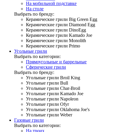
На мобильной подставке
На столе
Выбрать по бренду:
Керамические грили Big Green Egg
Керамические грили Diamond Egg
Керамические грили DinoEgg
Керамические грили Kamado Joe
Керамические грили Monolith
Керамические грили Primo
Угольные грили
Выбрать по категории:
Прямоугольные и баррельные
Сферические грили
Выбрать по бренду:
Угольные грили Broil King
Угольные грили Bull
Угольные грили Char-Broil
Угольные грили Kamado Joe
Угольные грили Napoleon
Угольные грили Ofyr
Угольные грили Oklahoma Joe's
Угольные грили Weber
Газовые грили
Выбрать по категории:
На троих