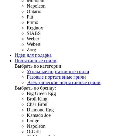
Monolith
Napoleon
Ontario
Pitt
Primo
Reginox
SIABS
Weber
Webert
Zorg
Идеи для подарка
Портативные грили
Выбрать по категории:
Угольные портативные грили
Газовые портативные грили
Электрические портативные грили
Выбрать по бренду:
Big Green Egg
Broil King
Char-Broil
Diamond Egg
Kamado Joe
Lodge
Napoleon
O-Grill