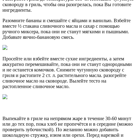
сковороду
в
гриль, чтобы она разогрелась
, 
пока Вы
готовите
ингредиенты
.
Разомните
бананы
и
смешайте
с
яйцами
и
ванилью
.
 Взбейте 
вместе
½
стакана
сливочного
 масла 
и
сахар
 с 
помощью
ручного
миксера
, 
пока
они
 не 
станут
мягкими
и
пышными
.
Добавьте
яично
-
банановую
смесь
.
Просейте
или
взбейте
вместе
сухие
ингредиенты
, 
а
затем
аккуратно
перемешивайте
, 
пока
 они не станут однородными 
и
не
останется
комочков
.
Снимите
чугунную
сковороду
с
гриля
и
растопите
2
ст.
 л. растительного масла
.
 разогрейте 
сливочное
масло
на
сковороде
.
Вылейте
тесто
на
растопленное
сливочное
 масло
.
Выпекайте
в гриле
на
непрямом
жаре 
в 
течение
30-60
 минут 
или до тех пор, 
пока
хлеб не пропечётся и в середине (можно 
проверить зубочисткой)
.
По 
желанию
 можно добавить 
шоколадную
стружку
,
изюм
или
орехи
. 
Перед
нарезкой
и