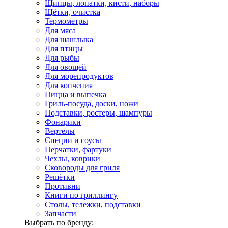
Щипцы, лопатки, кисти, наборы
Щётки, очистка
Термометры
Для мяса
Для шашлыка
Для птицы
Для рыбы
Для овощей
Для морепродуктов
Для копчения
Пицца и выпечка
Гриль-посуда, доски, ножи
Подставки, ростеры, шампуры
Фонарики
Вертелы
Специи и соусы
Перчатки, фартуки
Чехлы, коврики
Сковороды для гриля
Решётки
Противни
Книги по гриллингу
Столы, тележки, подставки
Запчасти
Выбрать по бренду: