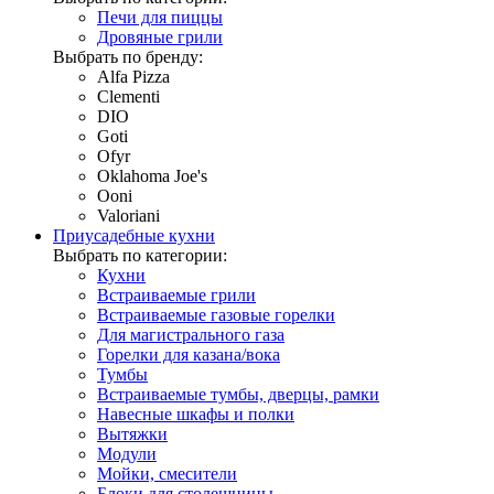
Печи для пиццы
Дровяные грили
Выбрать по бренду:
Alfa Pizza
Clementi
DIO
Goti
Ofyr
Oklahoma Joe's
Ooni
Valoriani
Приусадебные кухни
Выбрать по категории:
Кухни
Встраиваемые грили
Встраиваемые газовые горелки
Для магистрального газа
Горелки для казана/вока
Тумбы
Встраиваемые тумбы, дверцы, рамки
Навесные шкафы и полки
Вытяжки
Модули
Мойки, смесители
Блоки для столешницы