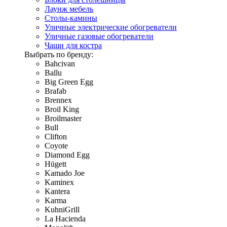
Лаунж мебель
Столы-камины
Уличные электрические обогреватели
Уличные газовые обогреватели
Чаши для костра
Выбрать по бренду:
Bahcivan
Ballu
Big Green Egg
Brafab
Brennex
Broil King
Broilmaster
Bull
Clifton
Coyote
Diamond Egg
Hügett
Kamado Joe
Kaminex
Kantera
Karma
KuhniGrill
La Hacienda