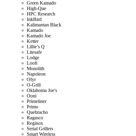
Green Kamado
High-Que
HPC Research
InkBird
Kalimantan Black
Kamado
Kamado Joe
Ketter
Lillie’s Q
Litesafe
Lodge
Looft
Monolith
Napoleon
Ofyr
O-Grill
Oklahoma Joe's
Ooni
Primeliner
Primo
Quebracho
Ragasco
Reginox
Serial Grillers
Smart Wireless