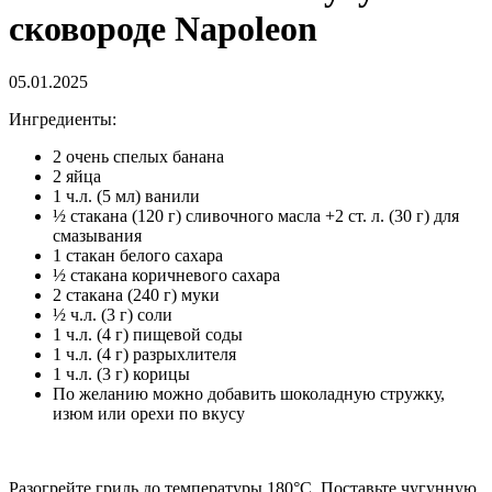
сковороде Napoleon
05.01.2025
Ингредиенты:
2
очень
спелых
банана
2
яйца
1
ч.
л.
(
5
мл
)
ванили
½
стакана
(
120
г
)
сливочного
 масла 
+
2
ст.
л.
(
30
г
)
для
смазывания
1
стакан
белого
сахара
½
стакана
коричневого
сахара
2
стакана
(
240
г
)
муки
½
ч.
л.
(
3
г
)
соли
1
ч.
л.
(
4
г
)
 пищевой 
соды
1
ч.
л.
(
4
г
)
разрыхлителя
1
ч.
л.
(
3
г
)
корицы
По 
желанию
 можно добавить 
шоколадную
стружку
,
изюм
или
орехи
по
вкусу
Разогрейте
гриль
до
 температуры 
180
°
C
.
Поставьте
чугунную