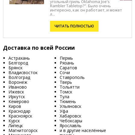
угольный гриль Oklahoma Joe's
Rambler Tabletop?". Было очень
интересно, как он работает, и может
л...
ЧИТАТЬ ПОЛНОСТЬЮ
Доставка по всей России
Астрахань
Пермь
Белгород
Рязань
Брянск
Саратов
Владисвосток
Сочи
Волгоград
Ставрополь
Воронеж
Тверь
Иваново
Тольятти
Ижевск
Томск
Иркутск
Тула
Кемерово
Тюмень
Киров
Ульяновск
Краснодар
Уфа
Красноярск
Хабаровск
Курск
Чебоксары
Липецк
Ярославль
Магнитогорск
и в другие населённые