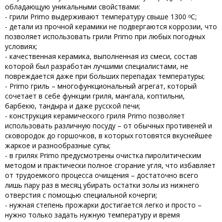
обладающую уникальными свойствами:
- грили Primo выдерживают температуру свыше 1300 ᵒС;
- детали из прочной керамики не подвергаются коррозии, что
позволяет использовать грили Primo при любых погодных
условиях;
- качественная керамика, выполненная из смеси, состав
которой был разработан лучшими специалистами, не
повреждается даже при больших перепадах температуры;
- Primo гриль – многофункциональный агрегат, который
сочетает в себе функции гриля, мангала, коптильни,
барбекю, тандыра и даже русской печи;
- конструкция керамического гриля Primo позволяет
использовать различную посуду – от обычных противеней и
сковородок до горшочков, в которых готовятся вкуснейшее
жаркое и разнообразные супы;
- в грилях Primo предусмотрены очистка пиролитическим
методом и практически полное сгорание угля, что избавляет
от трудоемкого процесса очищения – достаточно всего
лишь пару раз в месяц убирать остатки золы из нижнего
отверстия с помощью специальной кочерги;
- нужная степень прожарки достигается легко и просто –
нужно только задать нужную температуру и время