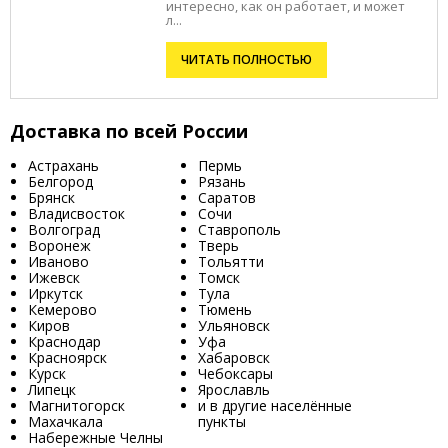
интересно, как он работает, и может
л...
ЧИТАТЬ ПОЛНОСТЬЮ
Доставка по всей России
Астрахань
Пермь
Белгород
Рязань
Брянск
Саратов
Владисвосток
Сочи
Волгоград
Ставрополь
Воронеж
Тверь
Иваново
Тольятти
Ижевск
Томск
Иркутск
Тула
Кемерово
Тюмень
Киров
Ульяновск
Краснодар
Уфа
Красноярск
Хабаровск
Курск
Чебоксары
Липецк
Ярославль
Магнитогорск
и в другие населённые
Махачкала
пункты
Набережные Челны