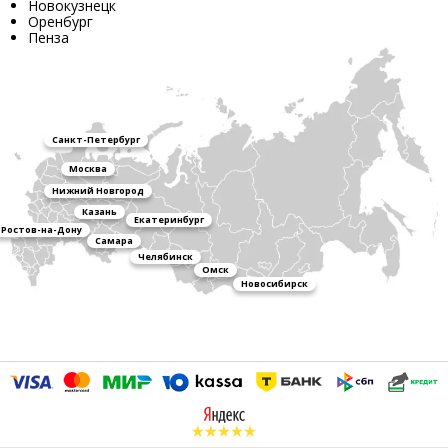
Новокузнецк
Оренбург
Пенза
Санкт-Петербург
Москва
Нижний Новгород
Казань
Екатеринбург
Ростов-на-Дону
Самара
Челябинск
Омск
Новосибирск