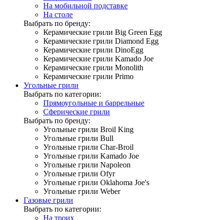
На мобильной подставке
На столе
Выбрать по бренду:
Керамические грили Big Green Egg
Керамические грили Diamond Egg
Керамические грили DinoEgg
Керамические грили Kamado Joe
Керамические грили Monolith
Керамические грили Primo
Угольные грили
Выбрать по категории:
Прямоугольные и баррельные
Сферические грили
Выбрать по бренду:
Угольные грили Broil King
Угольные грили Bull
Угольные грили Char-Broil
Угольные грили Kamado Joe
Угольные грили Napoleon
Угольные грили Ofyr
Угольные грили Oklahoma Joe's
Угольные грили Weber
Газовые грили
Выбрать по категории:
На троих