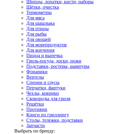
Щипцы, лопатки, кисти, наборы
Щётки, очистка
Термометры
Для мяса
Для шашлыка
Для птицы
Для рыбы
Для овощей
Для морепродуктов
Для копчения
Пицца и выпечка
Гриль-посуда, доски, ножи
Подставки, ростеры, шампуры
Фонарики
Вертелы
Специи и соусы
Перчатки, фартуки
Чехлы, коврики
Сковороды для гриля
Решётки
Противни
Книги по гриллингу
Столы, тележки, подставки
Запчасти
Выбрать по бренду: