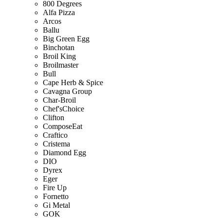
800 Degrees
Alfa Pizza
Arcos
Ballu
Big Green Egg
Binchotan
Broil King
Broilmaster
Bull
Cape Herb & Spice
Cavagna Group
Char-Broil
Chef'sChoice
Clifton
ComposeEat
Craftico
Cristema
Diamond Egg
DIO
Dyrex
Eger
Fire Up
Fornetto
Gi Metal
GOK