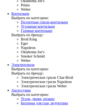
Oklahoma Joe's
Primo
Weber
Коптильни
Выбрать по категории:
Пеллетные грили-коптильни
Угольные коптильни
Газовые коптильни
Выбрать по бренду:
Broil King
Eger
Napoleon
Oklahoma Joe's
Smoker Schmid
Weber
Электрогрили
Выбрать по категории:
Выбрать по бренду:
Электрические грили Char-Broil
Электрические грили Napoleon
Электрические грили Weber
Аксессуары
Выбрать по категории:
Уголь, дрова, розжиг
Баллоны для газа, редукторы