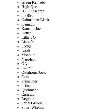
Green Kamado
High-Que
HPC Research
InkBird
Kalimantan Black
Kamado
Kamado Joe
Ketter
Lillie’s Q
Litesafe
Lodge
Looft
Monolith
Napoleon
Ofyr
O-Grill
Oklahoma Joe's
Ooni
Primeliner
Primo
Quebracho
Ragasco
Reginox
Serial Grillers
Smart Wireless