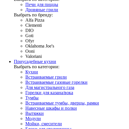
Печи для пиццы
Дровяные грили
Выбрать по бренду:
Alfa Pizza
Clementi
DIO
Goti
Ofyr
Oklahoma Joe's
Ooni
Valoriani
Приусадебные кухни
Выбрать по категории:
Кухни
Встраиваемые грили
Встраиваемые газовые горелки
Для магистрального газа
Горелки для казана/вока
Тумбы
Встраиваемые тумбы, дверцы, рамки
Навесные шкафы и полки
Вытяжки
Модули
Мойки, смесители
Блоки для столешницы