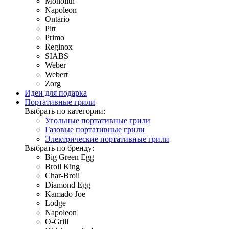
Monolith
Napoleon
Ontario
Pitt
Primo
Reginox
SIABS
Weber
Webert
Zorg
Идеи для подарка
Портативные грили
Выбрать по категории:
Угольные портативные грили
Газовые портативные грили
Электрические портативные грили
Выбрать по бренду:
Big Green Egg
Broil King
Char-Broil
Diamond Egg
Kamado Joe
Lodge
Napoleon
O-Grill