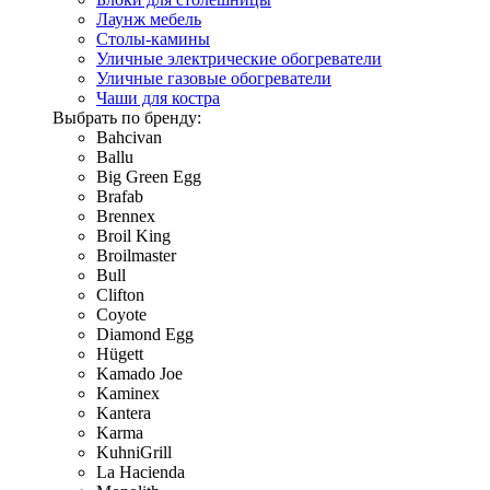
Лаунж мебель
Столы-камины
Уличные электрические обогреватели
Уличные газовые обогреватели
Чаши для костра
Выбрать по бренду:
Bahcivan
Ballu
Big Green Egg
Brafab
Brennex
Broil King
Broilmaster
Bull
Clifton
Coyote
Diamond Egg
Hügett
Kamado Joe
Kaminex
Kantera
Karma
KuhniGrill
La Hacienda