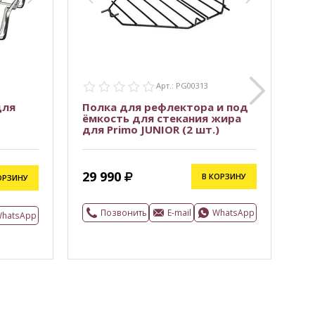
WhatsApp
Арт.: PG00313
для
Полка для рефлектора и под
Ре
ёмкость для стекания жира
Pr
для Primo JUNIOR (2 шт.)
24
29 990
В КОРЗИНУ
ОРЗИНУ
25
Позвонить
E-mail
WhatsApp
hatsApp