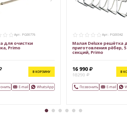
Арт.: PG00776
Арт.: PG00342
а для очистки
Малая Deluxe решётка 
ка, Primo
приготовления рёбер, 5
секций, Primo
16 990
В КОРЗИНУ
В К
18290
вонить
E-mail
WhatsApp
Позвонить
E-mail
W