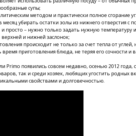
зволяет использовать различную посуду – от обычных 
нообразные супы;
олитическим методом и практически полное сгорание уг
в месяц убирать остатки золы из нижнего отверстия с
о и просто – нужно только задать нужную температуру 
 верхней и нижней заслонок;
отовления происходит не только за счет тепла от углей,
 время приготовления блюда, не теряя его сочности и 
или Primo появились совсем недавно, осенью 2012 года,
аров, так и среди хозяек, любящих угостить родных вк
икальными свойствами и долговечностью.