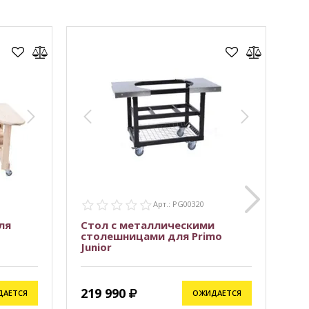
Арт.: PG00320
ля
Стол с металлическими
Ст
столешницами для Primo
Pr
Junior
219 990
99
ДАЕТСЯ
ОЖИДАЕТСЯ