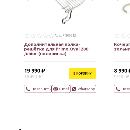
Арт.: PG00312
Дополнительная полка-
Кочерг
решётка для Primo Oval 200
зольни
Junior (половинка)
19 990
8 990
В КОРЗИНУ
16490
9190
Позвонить
E-mail
WhatsApp
Поз