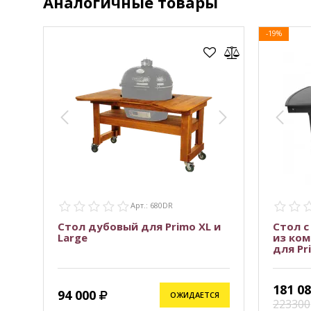
Аналогичные товары
-19%
Арт.: 680DR
Стол дубовый для Primo XL и
Стол 
Large
из ко
для Pr
181 0
94 000
ОЖИДАЕТСЯ
223300