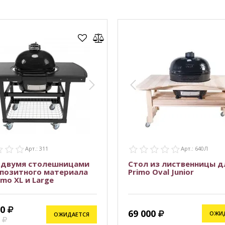
Арт.: 311
Арт.: 640Л
с двумя столешницами
Стол из лиственницы д
мпозитного материала
Primo Oval Junior
imo XL и Large
80
69 000
ОЖИ
ОЖИДАЕТСЯ