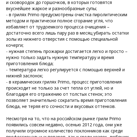
и сковородок до горшочков, в которых готовятся
вкуснейшее жаркое и разнообразные супы;
- в грилях Primo предусмотрены очистка пиролитическим
методом и практически полное сгорание угля, что
избавляет от трудоемкого процесса очищения –
достаточно всего лишь пару раз в месяц убирать остатки
золы из нижнего отверстия с помощью специальной
кочерги;
- нужная степень прожарки достигается легко и просто –
нужно только задать нужную температуру и время
приготовления блюда;
- температура легко регулируется с помощью верхней и
нижней заслонок;
- в керамических грилях Primo, процесс приготовления
происходит не только за счет тепла от углей, но и
благодаря его отражению от толстых стенок; это
позволяет значительно сократить время приготовления
блюда, не теряя его сочности и вкусовых оттенков.
Несмотря на то, что на российском рынке грили Primo
появились совсем недавно, осенью 2012 года, они уже
получили огромное количество поклонников как среди
профессиональных поваров, так и среди хозяек, любящих