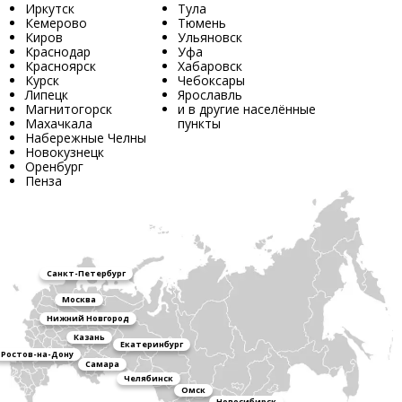
Иркутск
Тула
Кемерово
Тюмень
Киров
Ульяновск
Краснодар
Уфа
Красноярск
Хабаровск
Курск
Чебоксары
Липецк
Ярославль
Магнитогорск
и в другие населённые
Махачкала
пункты
Набережные Челны
Новокузнецк
Оренбург
Пенза
Санкт-Петербург
Москва
Нижний Новгород
Казань
Екатеринбург
Ростов-на-Дону
Самара
Челябинск
Омск
Новосибирск