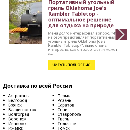
Портативный угольный
гриль Oklahoma Joe's
Rambler Tabletop -
оптимальное решение
для отдыха на природе
Меня долго интересовал вопрос, "Что
из себя представляет портативный
угольный гриль Oklahoma Joe's
Rambler Tabletop?". Было очень
интересно, как он работает, и может
л...
ЧИТАТЬ ПОЛНОСТЬЮ
Доставка по всей России
Астрахань
Пермь
Белгород
Рязань
Брянск
Саратов
Владисвосток
Сочи
Волгоград
Ставрополь
Воронеж
Тверь
Иваново
Тольятти
Ижевск
Томск