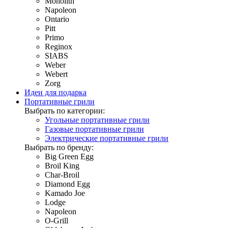
Monolith
Napoleon
Ontario
Pitt
Primo
Reginox
SIABS
Weber
Webert
Zorg
Идеи для подарка
Портативные грили
Выбрать по категории:
Угольные портативные грили
Газовые портативные грили
Электрические портативные грили
Выбрать по бренду:
Big Green Egg
Broil King
Char-Broil
Diamond Egg
Kamado Joe
Lodge
Napoleon
O-Grill