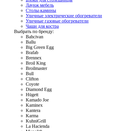
Лаунж мебель
Столы-камины
Уличные электрические обогреватели
Уличные газовые обогреватели
Чаши для костра
Выбрать по бренду:
Bahcivan
Ballu
Big Green Egg
Brafab
Brennex
Broil King
Broilmaster
Bull
Clifton
Coyote
Diamond Egg
Hügett
Kamado Joe
Kaminex
Kantera
Karma
KuhniGrill
La Hacienda