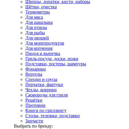
Щипцы, лопатки, кисти, наборы
Щётки, очистка
Термометры
Для мяса
Для шашлыка
Для птицы
Для рыбы
Для овощей
Для морепродуктов
Для копчения
Пицца и выпечка
Гриль-посуда, доски, ножи
Подставки, ростеры, шампуры
Фонарики
Вертелы
Специи и соусы
Перчатки, фартуки
Чехлы, коврики
Сковороды для гриля
Решётки
Противни
Книги по гриллингу
Столы, тележки, подставки
Запчасти
Выбрать по бренду: