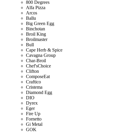
800 Degrees
Alfa Pizza
Arcos
Ballu
Big Green Egg
Binchotan
Broil King
Broilmaster
Bull
Cape Herb & Spice
Cavagna Group
Char-Broil
Chef'sChoice
Clifton
ComposeEat
Craftico
Cristema
Diamond Egg
DIO
Dyrex
Eger
Fire Up
Fornetto
Gi Metal
GOK