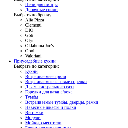
Печи для пиццы
Дровяные грили
Выбрать по бренду:
Alfa Pizza
Clementi
DIO
Goti
Ofyr
Oklahoma Joe's
Ooni
Valoriani
Приусадебные кухни
Выбрать по категории:
Кухни
Встраиваемые грили
Встраиваемые газовые горелки
Для магистрального газа
Горелки для казана/вока
Тумбы
Встраиваемые тумбы, дверцы, рамки
Навесные шкафы и полки
Вытяжки
Модули
Мойки, смесители
Блоки для столешницы