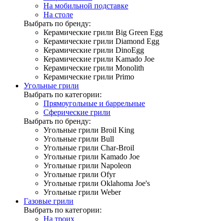
На мобильной подставке
На столе
Выбрать по бренду:
Керамические грили Big Green Egg
Керамические грили Diamond Egg
Керамические грили DinoEgg
Керамические грили Kamado Joe
Керамические грили Monolith
Керамические грили Primo
Угольные грили
Выбрать по категории:
Прямоугольные и баррельные
Сферические грили
Выбрать по бренду:
Угольные грили Broil King
Угольные грили Bull
Угольные грили Char-Broil
Угольные грили Kamado Joe
Угольные грили Napoleon
Угольные грили Ofyr
Угольные грили Oklahoma Joe's
Угольные грили Weber
Газовые грили
Выбрать по категории:
На троих