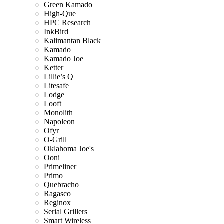
Green Kamado
High-Que
HPC Research
InkBird
Kalimantan Black
Kamado
Kamado Joe
Ketter
Lillie’s Q
Litesafe
Lodge
Looft
Monolith
Napoleon
Ofyr
O-Grill
Oklahoma Joe's
Ooni
Primeliner
Primo
Quebracho
Ragasco
Reginox
Serial Grillers
Smart Wireless