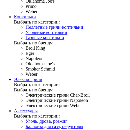
Oklahoma Joe's
Primo
Weber
Коптильни
Выбрать по категории:
Пеллетные грили-коптильни
Угольные коптильни
Газовые коптильни
Выбрать по бренду:
Broil King
Eger
Napoleon
Oklahoma Joe's
Smoker Schmid
Weber
Электрогрили
Выбрать по категории:
Выбрать по бренду:
Электрические грили Char-Broil
Электрические грили Napoleon
Электрические грили Weber
Аксессуары
Выбрать по категории:
Уголь, дрова, розжиг
Баллоны для газа, редукторы