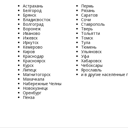
Астрахань
Пермь
Белгород
Рязань
Брянск
Саратов
Владисвосток
Сочи
Волгоград
Ставрополь
Воронеж
Тверь
Иваново
Тольятти
Ижевск
Томск
Иркутск
Тула
Кемерово
Тюмень
Киров
Ульяновск
Краснодар
Уфа
Красноярск
Хабаровск
Курск
Чебоксары
Липецк
Ярославль
Магнитогорск
и в другие населённые 
Махачкала
Набережные Челны
Новокузнецк
Оренбург
Пенза