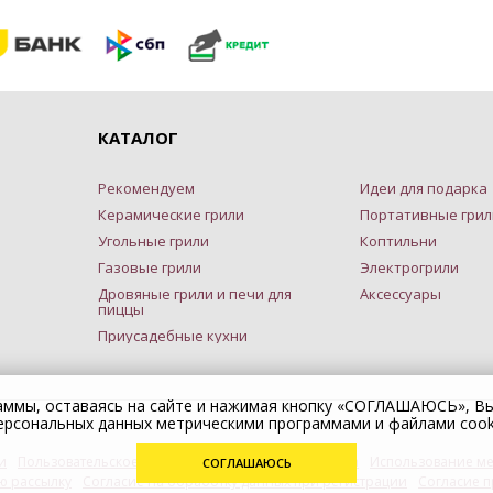
КАТАЛОГ
Рекомендуем
Идеи для подарка
Керамические грили
Портативные грил
Угольные грили
Коптильни
Газовые грили
Электрогрили
Дровяные грили и печи для
Аксессуары
пиццы
Приусадебные кухни
раммы, оставаясь на сайте и нажимая кнопку «СОГЛАШАЮСЬ», В
ерсональных данных метрическими программами и файлами cook
и
Пользовательское соглашение
Публичная оферта
Использование ме
СОГЛАШАЮСЬ
ю рассылку
Согласие на обработку данных при регистрации
Согласие п