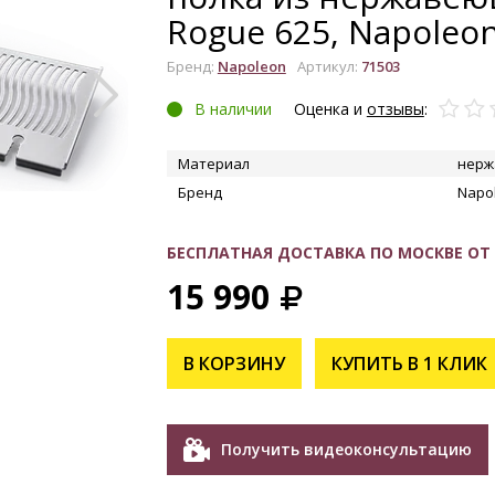
Rogue 625, Napoleo
Бренд:
Napoleon
Артикул:
71503
УВЕЛИЧИТЬ
В наличии
Оценка и
отзывы
:
Материал
нерж
Бренд
Napo
БЕСПЛАТНАЯ ДОСТАВКА ПО МОСКВЕ ОТ 1
15 990
В КОРЗИНУ
КУПИТЬ В 1 КЛИК
Получить видеоконсультацию