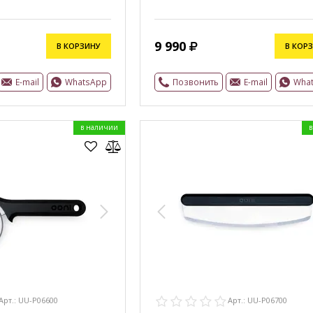
9 990
В КОРЗИНУ
В КОР
E-mail
WhatsApp
Позвонить
E-mail
Wha
в наличии
в
Арт.: UU-P06600
Арт.: UU-P06700