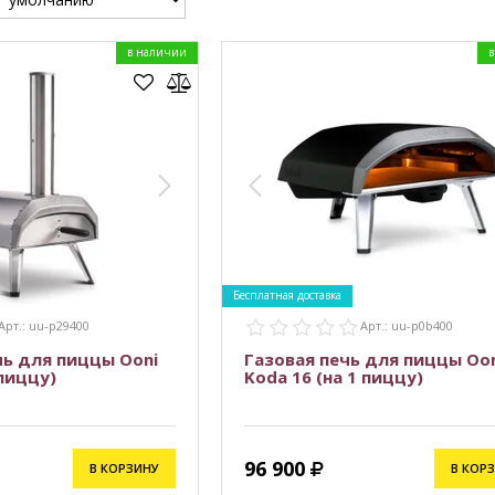
в наличии
в
Бесплатная доставка
Арт.: uu-p29400
Арт.: uu-p0b400
чь для пиццы Ooni
Газовая печь для пиццы Oon
 пиццу)
Koda 16 (на 1 пиццу)
96 900
В КОРЗИНУ
В КОР