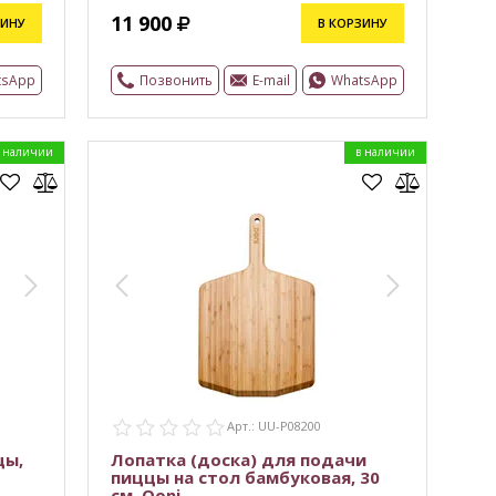
11 900
ЗИНУ
В КОРЗИНУ
tsApp
Позвонить
E-mail
WhatsApp
 наличии
в наличии
Арт.: UU-P08200
цы,
Лопатка (доска) для подачи
пиццы на стол бамбуковая, 30
см, Ooni