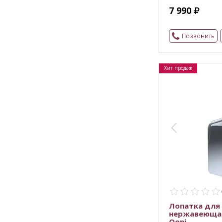
7 990
Позвонить
Хит продаж
Лопатка для
нержавеющая 
Ooni