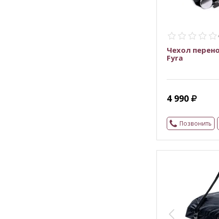
Чехол перено
Fyra
4 990
Позвонить