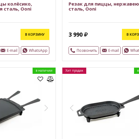
цы колёсико,
Резак для пиццы, нержаве
 сталь, Ooni
сталь, Ooni
3 990
В КОРЗИНУ
В КОР
E-mail
WhatsApp
Позвонить
E-mail
Wha
в наличии
Хит продаж
в