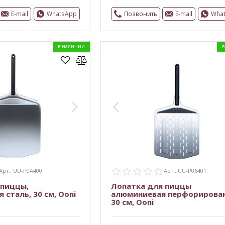
E-mail
WhatsApp
Позвонить
E-mail
Wha
в наличии
в
Арт.: UU-P0A400
Арт.: UU-P06401
 пиццы,
Лопатка для пиццы
сталь, 30 см, Ooni
алюминиевая перфорирован
30 см, Ooni