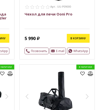
Арт.: UU-P09000
ода
Чехол для печи Ooni Pro
zler
5 990
ЗИНУ
В КОРЗИНУ
tsApp
Позвонить
E-mail
WhatsApp
 наличии
в наличии