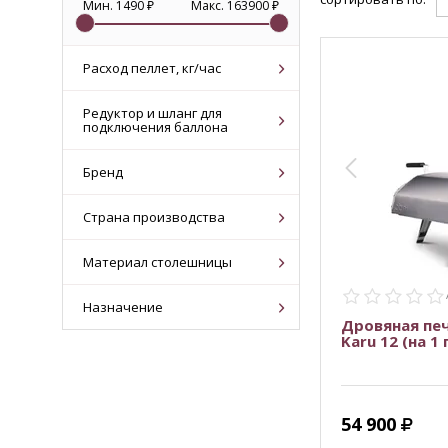
Мин. 1490 ₽
Макс. 163900 ₽
Расход пеллет, кг/час
(1)
1
Редуктор и шланг для
подключения баллона
(3)
в комплекте
Бренд
(46)
Ooni
Страна производства
(10)
Китай
Материал столешницы
(1)
нержавеющая сталь
Назначение
Дровяная пе
Karu 12 (на 1
Для дачи/загородного дома
(10)
(2)
Для подарка
54 900