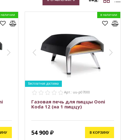
 наличии
в наличии
Бесплатная доставка
Арт.: uu-p07000
i
Газовая печь для пиццы Ooni
Koda 12 (на 1 пиццу)
54 900
ЗИНУ
В КОРЗИНУ