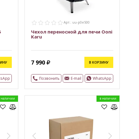
Арт.: uu-p0e500
6
Чехол переносной для печи Ooni
Karu
7 990
ЗИНУ
В КОРЗИНУ
tsApp
Позвонить
E-mail
WhatsApp
 наличии
в наличии