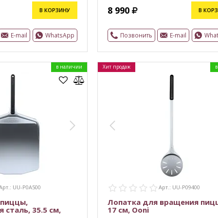
8 990
В КОРЗИНУ
В КОР
E-mail
WhatsApp
Позвонить
E-mail
Wha
в наличии
Хит продаж
в
Арт.: UU-P0A500
Арт.: UU-P09400
 пиццы,
Лопатка для вращения пиц
сталь, 35.5 см,
17 см, Ooni