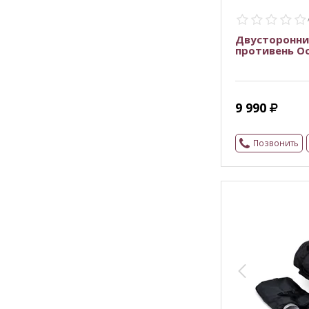
Двусторонни
противень Oo
9 990
Позвонить