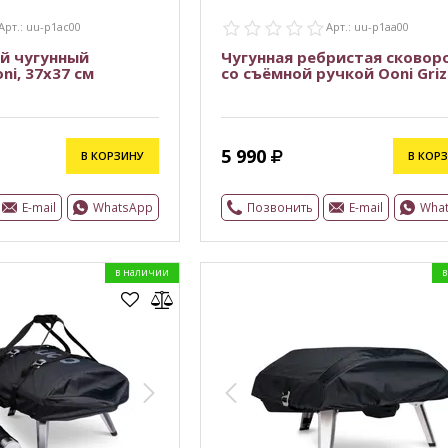
Арт.: uu-p1ac00
Арт.: uu-p1aa00
й чугунный
Чугунная ребристая сковор
ni, 37х37 см
со съёмной ручкой Ooni Griz
5 990
В КОРЗИНУ
В КОР
E-mail
WhatsApp
Позвонить
E-mail
Wha
в наличии
в