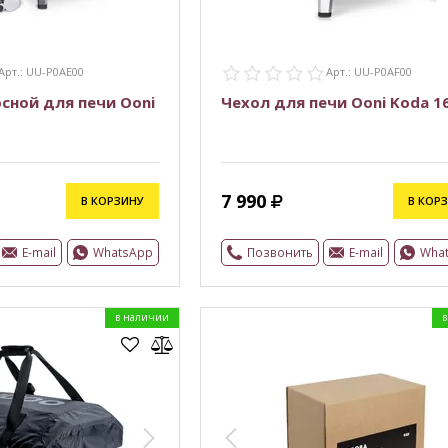
Арт.: UU-P0AE00
Арт.: UU-P0AF00
сной для печи Ooni
Чехол для печи Ooni Koda 1
7 990
В КОРЗИНУ
В КОР
E-mail
WhatsApp
Позвонить
E-mail
Wha
в наличии
в