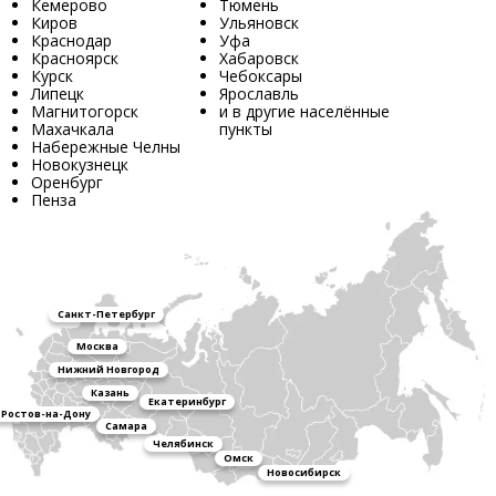
Кемерово
Тюмень
Киров
Ульяновск
Краснодар
Уфа
Красноярск
Хабаровск
Курск
Чебоксары
Липецк
Ярославль
Магнитогорск
и в другие населённые
Махачкала
пункты
Набережные Челны
Новокузнецк
Оренбург
Пенза
Санкт-Петербург
Москва
Нижний Новгород
Казань
Екатеринбург
Ростов-на-Дону
Самара
Челябинск
Омск
Новосибирск