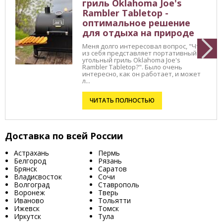
гриль Oklahoma Joe's
Rambler Tabletop -
оптимальное решение
для отдыха на природе
Меня долго интересовал вопрос, "Что
из себя представляет портативный
угольный гриль Oklahoma Joe's
Rambler Tabletop?". Было очень
интересно, как он работает, и может
л...
ЧИТАТЬ ПОЛНОСТЬЮ
Доставка по всей России
Астрахань
Пермь
Белгород
Рязань
Брянск
Саратов
Владисвосток
Сочи
Волгоград
Ставрополь
Воронеж
Тверь
Иваново
Тольятти
Ижевск
Томск
Иркутск
Тула