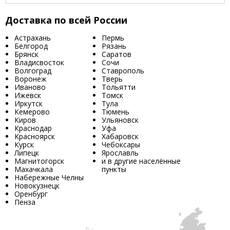
Доставка по всей России
Астрахань
Пермь
Белгород
Рязань
Брянск
Саратов
Владисвосток
Сочи
Волгоград
Ставрополь
Воронеж
Тверь
Иваново
Тольятти
Ижевск
Томск
Иркутск
Тула
Кемерово
Тюмень
Киров
Ульяновск
Краснодар
Уфа
Красноярск
Хабаровск
Курск
Чебоксары
Липецк
Ярославль
Магнитогорск
и в другие населённые
Махачкала
пункты
Набережные Челны
Новокузнецк
Оренбург
Пенза