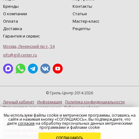
Бренды
Контакты
О компании
Статьи
Оплата
Мастер-класс
Доставка
Рецепты
Гарантия и сервис
Москва, Ленинский пр-т., 54
info@grill-center.ru
© Гриль-Центр 2014-2026
Личный кабинет
Информация
Политика конфиденциальности
Пользовательское соглашение
Публичная оферта
Использование метрических данных
Согласие на рассылку
Мы используем файлы cookie и метрические программы, оставаясь на
Персональные данные (Купить в 1 клик)
сайте и нажимая кнопку «СОГЛАШАЮСЬ», Вы подтверждаете, что
даете
согласие
на обработку персональных данных метрическими
Согласие на рекламную рассылку
программами и файлами cookie
Согласие на обработку данных при регистрации
Согласие при оставлении отзыва
СОГЛАШАЮСЬ