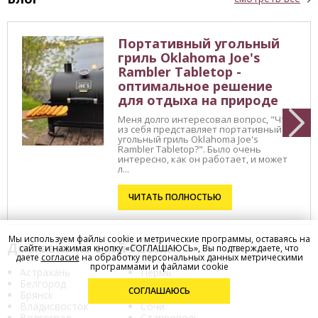
Портативный угольный
гриль Oklahoma Joe's
Rambler Tabletop -
оптимальное решение
для отдыха на природе
Меня долго интересовал вопрос, "Что
из себя представляет портативный
угольный гриль Oklahoma Joe's
Rambler Tabletop?". Было очень
интересно, как он работает, и может
л...
ЧИТАТЬ ПОЛНОСТЬЮ
Мы используем файлы cookie и метрические программы, оставаясь на
Доставка по всей России
сайте и нажимая кнопку «СОГЛАШАЮСЬ», Вы подтверждаете, что
даете
согласие
на обработку персональных данных метрическими
программами и файлами cookie
Астрахань
Пермь
Белгород
Рязань
СОГЛАШАЮСЬ
Брянск
Саратов
Владисвосток
Сочи
Волгоград
Ставрополь