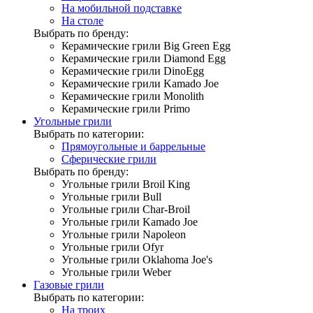
На мобильной подставке
На столе
Выбрать по бренду:
Керамические грили Big Green Egg
Керамические грили Diamond Egg
Керамические грили DinoEgg
Керамические грили Kamado Joe
Керамические грили Monolith
Керамические грили Primo
Угольные грили
Выбрать по категории:
Прямоугольные и баррельные
Сферические грили
Выбрать по бренду:
Угольные грили Broil King
Угольные грили Bull
Угольные грили Char-Broil
Угольные грили Kamado Joe
Угольные грили Napoleon
Угольные грили Ofyr
Угольные грили Oklahoma Joe's
Угольные грили Weber
Газовые грили
Выбрать по категории:
На троих