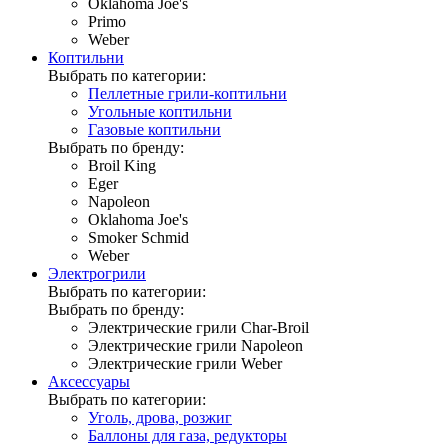
Oklahoma Joe's
Primo
Weber
Коптильни
Выбрать по категории:
Пеллетные грили-коптильни
Угольные коптильни
Газовые коптильни
Выбрать по бренду:
Broil King
Eger
Napoleon
Oklahoma Joe's
Smoker Schmid
Weber
Электрогрили
Выбрать по категории:
Выбрать по бренду:
Электрические грили Char-Broil
Электрические грили Napoleon
Электрические грили Weber
Аксессуары
Выбрать по категории:
Уголь, дрова, розжиг
Баллоны для газа, редукторы