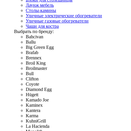
Лаунж мебель
Столы-камины
Уличные электрические обогреватели
Уличные газовые обогреватели
Чаши для костра
Выбрать по бренду:
Bahcivan
Ballu
Big Green Egg
Brafab
Brennex
Broil King
Broilmaster
Bull
Clifton
Coyote
Diamond Egg
Hügett
Kamado Joe
Kaminex
Kantera
Karma
KuhniGrill
La Hacienda