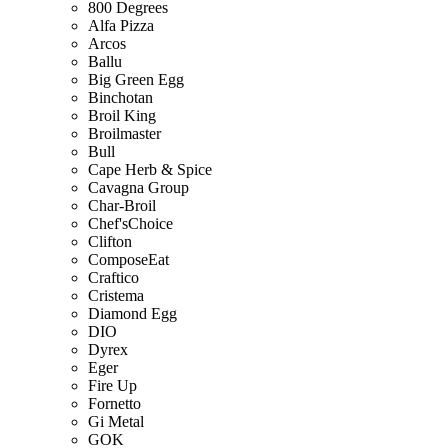
800 Degrees
Alfa Pizza
Arcos
Ballu
Big Green Egg
Binchotan
Broil King
Broilmaster
Bull
Cape Herb & Spice
Cavagna Group
Char-Broil
Chef'sChoice
Clifton
ComposeEat
Craftico
Cristema
Diamond Egg
DIO
Dyrex
Eger
Fire Up
Fornetto
Gi Metal
GOK