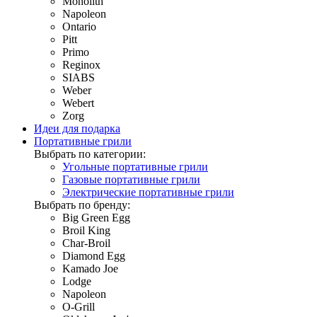
Monolith
Napoleon
Ontario
Pitt
Primo
Reginox
SIABS
Weber
Webert
Zorg
Идеи для подарка
Портативные грили
Выбрать по категории:
Угольные портативные грили
Газовые портативные грили
Электрические портативные грили
Выбрать по бренду:
Big Green Egg
Broil King
Char-Broil
Diamond Egg
Kamado Joe
Lodge
Napoleon
O-Grill