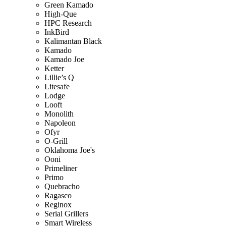
Green Kamado
High-Que
HPC Research
InkBird
Kalimantan Black
Kamado
Kamado Joe
Ketter
Lillie’s Q
Litesafe
Lodge
Looft
Monolith
Napoleon
Ofyr
O-Grill
Oklahoma Joe's
Ooni
Primeliner
Primo
Quebracho
Ragasco
Reginox
Serial Grillers
Smart Wireless