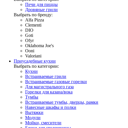
Печи для пиццы
Дровяные грили
Выбрать по бренду:
Alfa Pizza
Clementi
DIO
Goti
Ofyr
Oklahoma Joe's
Ooni
Valoriani
Приусадебные кухни
Выбрать по категории:
Кухни
Встраиваемые грили
Встраиваемые газовые горелки
Для магистрального газа
Горелки для казана/вока
Тумбы
Встраиваемые тумбы, дверцы, рамки
Навесные шкафы и полки
Вытяжки
Модули
Мойки, смесители
Блоки для столешницы