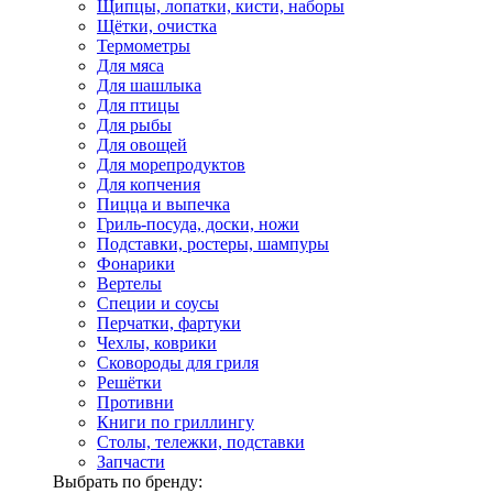
Щипцы, лопатки, кисти, наборы
Щётки, очистка
Термометры
Для мяса
Для шашлыка
Для птицы
Для рыбы
Для овощей
Для морепродуктов
Для копчения
Пицца и выпечка
Гриль-посуда, доски, ножи
Подставки, ростеры, шампуры
Фонарики
Вертелы
Специи и соусы
Перчатки, фартуки
Чехлы, коврики
Сковороды для гриля
Решётки
Противни
Книги по гриллингу
Столы, тележки, подставки
Запчасти
Выбрать по бренду: