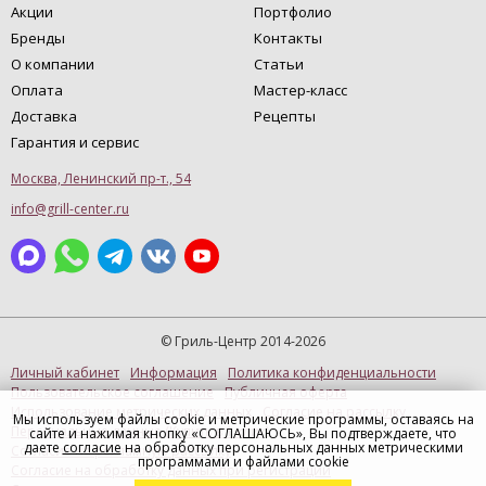
Акции
Портфолио
Бренды
Контакты
О компании
Статьи
Оплата
Мастер-класс
Доставка
Рецепты
Гарантия и сервис
Москва, Ленинский пр-т., 54
info@grill-center.ru
© Гриль-Центр 2014-2026
Личный кабинет
Информация
Политика конфиденциальности
Пользовательское соглашение
Публичная оферта
Использование метрических данных
Согласие на рассылку
Мы используем файлы cookie и метрические программы, оставаясь на
Персональные данные (Купить в 1 клик)
сайте и нажимая кнопку «СОГЛАШАЮСЬ», Вы подтверждаете, что
даете
согласие
на обработку персональных данных метрическими
Согласие на рекламную рассылку
программами и файлами cookie
Согласие на обработку данных при регистрации