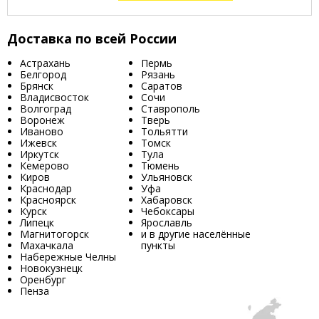
Доставка по всей России
Астрахань
Пермь
Белгород
Рязань
Брянск
Саратов
Владисвосток
Сочи
Волгоград
Ставрополь
Воронеж
Тверь
Иваново
Тольятти
Ижевск
Томск
Иркутск
Тула
Кемерово
Тюмень
Киров
Ульяновск
Краснодар
Уфа
Красноярск
Хабаровск
Курск
Чебоксары
Липецк
Ярославль
Магнитогорск
и в другие населённые
Махачкала
пункты
Набережные Челны
Новокузнецк
Оренбург
Пенза