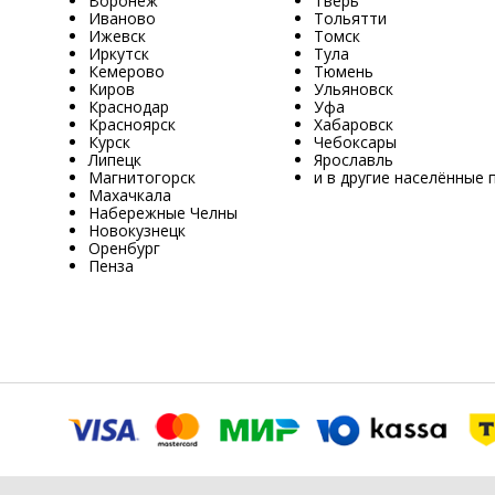
Воронеж
Тверь
Иваново
Тольятти
Ижевск
Томск
Иркутск
Тула
Кемерово
Тюмень
Киров
Ульяновск
Краснодар
Уфа
Красноярск
Хабаровск
Курск
Чебоксары
Липецк
Ярославль
Магнитогорск
и в другие населённые 
Махачкала
Набережные Челны
Новокузнецк
Оренбург
Пенза