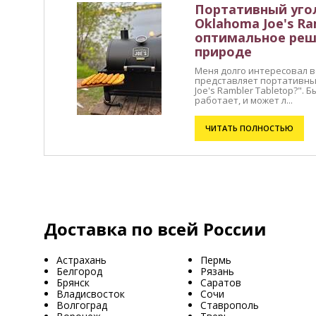
Портативный уго
Oklahoma Joe's Ra
оптимальное реш
природе
Меня долго интересовал во
представляет портативны
Joe's Rambler Tabletop?". 
работает, и может л...
ЧИТАТЬ ПОЛНОСТЬЮ
Доставка по всей России
Астрахань
Пермь
Белгород
Рязань
Брянск
Саратов
Владисвосток
Сочи
Волгоград
Ставрополь