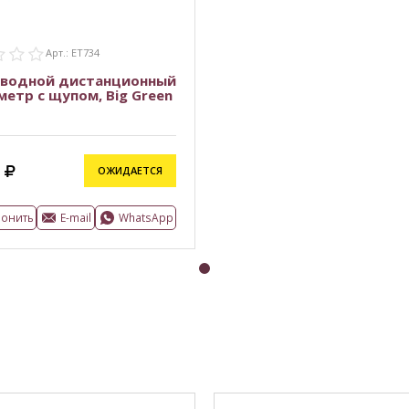
Арт.: ET734
оводной дистанционный
етр с щупом, Big Green
ОЖИДАЕТСЯ
вонить
E-mail
WhatsApp