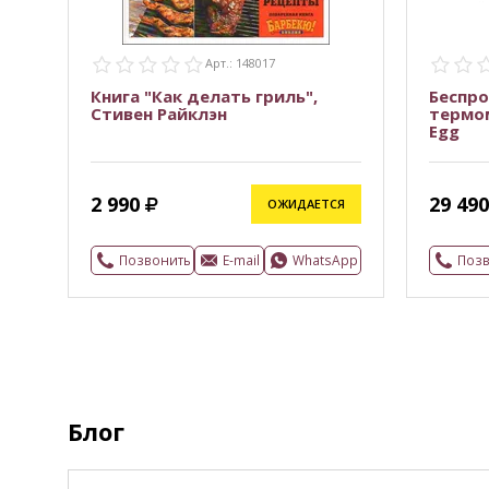
Арт.: 148017
Книга "Как делать гриль",
Беспр
Стивен Райклэн
термом
Egg
2 990
29 490
ОЖИДАЕТСЯ
Позвонить
E-mail
WhatsApp
Поз
Блог