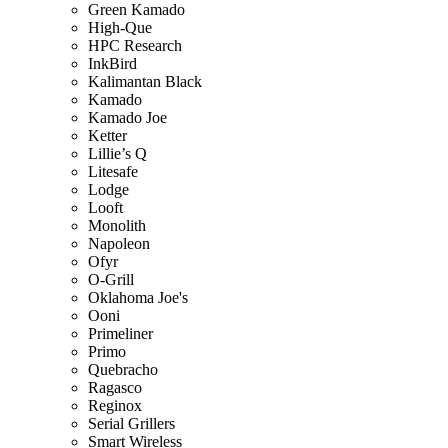
Green Kamado
High-Que
HPC Research
InkBird
Kalimantan Black
Kamado
Kamado Joe
Ketter
Lillie’s Q
Litesafe
Lodge
Looft
Monolith
Napoleon
Ofyr
O-Grill
Oklahoma Joe's
Ooni
Primeliner
Primo
Quebracho
Ragasco
Reginox
Serial Grillers
Smart Wireless