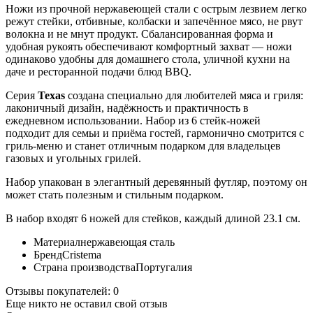
Ножи из прочной нержавеющей стали с острым лезвием легко
режут стейки, отбивные, колбаски и запечённое мясо, не рвут
волокна и не мнут продукт. Сбалансированная форма и
удобная рукоять обеспечивают комфортный захват — ножи
одинаково удобны для домашнего стола, уличной кухни на
даче и ресторанной подачи блюд BBQ.
Серия
Texas
создана специально для любителей мяса и гриля:
лаконичный дизайн, надёжность и практичность в
ежедневном использовании. Набор из 6 стейк‑ножей
подходит для семьи и приёма гостей, гармонично смотрится с
гриль‑меню и станет отличным подарком для владельцев
газовых и угольных грилей.
Набор упакован в элегантный деревянный футляр, поэтому он
может стать полезным и стильным подарком.
В набор входят 6 ножей для стейков, каждый длиной 23.1 см.
Материал
нержавеющая сталь
Бренд
Cristema
Страна производства
Португалия
Отзывы покупателей: 0
Еще никто не оставил свой отзыв