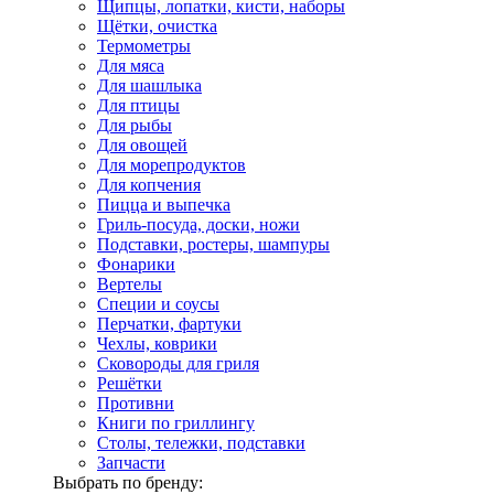
Щипцы, лопатки, кисти, наборы
Щётки, очистка
Термометры
Для мяса
Для шашлыка
Для птицы
Для рыбы
Для овощей
Для морепродуктов
Для копчения
Пицца и выпечка
Гриль-посуда, доски, ножи
Подставки, ростеры, шампуры
Фонарики
Вертелы
Специи и соусы
Перчатки, фартуки
Чехлы, коврики
Сковороды для гриля
Решётки
Противни
Книги по гриллингу
Столы, тележки, подставки
Запчасти
Выбрать по бренду: