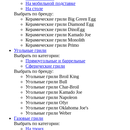
На мобильной подставке
На столе
Выбрать по бренду:
Керамические грили Big Green Egg
Керамические грили Diamond Egg
Керамические грили DinoEgg
Керамические грили Kamado Joe
Керамические грили Monolith
Керамические грили Primo
Угольные грили
Выбрать по категории:
Прямоугольные и баррельные
Сферические грили
Выбрать по бренду:
Угольные грили Broil King
Угольные грили Bull
Угольные грили Char-Broil
Угольные грили Kamado Joe
Угольные грили Napoleon
Угольные грили Ofyr
Угольные грили Oklahoma Joe's
Угольные грили Weber
Газовые грили
Выбрать по категории:
На троих