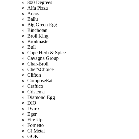
800 Degrees
Alfa Pizza
Arcos
Ballu
Big Green Egg
Binchotan
Broil King
Broilmaster
Bull
Cape Herb & Spice
Cavagna Group
Char-Broil
Chef'sChoice
Clifton
ComposeEat
Craftico
Cristema
Diamond Egg
DIO
Dyrex
Eger
Fire Up
Fornetto
Gi Metal
GOK