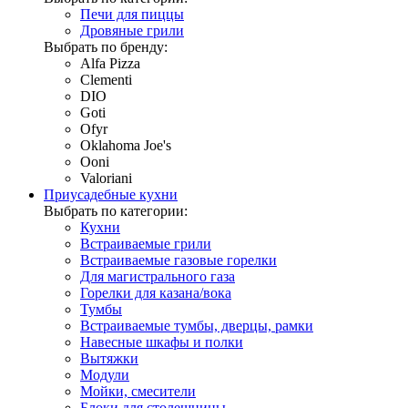
Печи для пиццы
Дровяные грили
Выбрать по бренду:
Alfa Pizza
Clementi
DIO
Goti
Ofyr
Oklahoma Joe's
Ooni
Valoriani
Приусадебные кухни
Выбрать по категории:
Кухни
Встраиваемые грили
Встраиваемые газовые горелки
Для магистрального газа
Горелки для казана/вока
Тумбы
Встраиваемые тумбы, дверцы, рамки
Навесные шкафы и полки
Вытяжки
Модули
Мойки, смесители
Блоки для столешницы