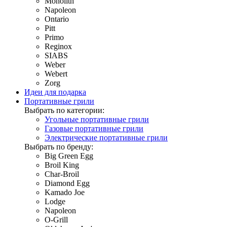
Monolith
Napoleon
Ontario
Pitt
Primo
Reginox
SIABS
Weber
Webert
Zorg
Идеи для подарка
Портативные грили
Выбрать по категории:
Угольные портативные грили
Газовые портативные грили
Электрические портативные грили
Выбрать по бренду:
Big Green Egg
Broil King
Char-Broil
Diamond Egg
Kamado Joe
Lodge
Napoleon
O-Grill