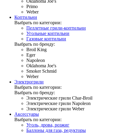
Oklahoma Joe's
Primo
Weber
Коптильни
Выбрать по категории:
Пеллетные грили-коптильни
Угольные коптильни
Газовые коптильни
Выбрать по бренду:
Broil King
Eger
Napoleon
Oklahoma Joe's
Smoker Schmid
Weber
Электрогрили
Выбрать по категории:
Выбрать по бренду:
Электрические грили Char-Broil
Электрические грили Napoleon
Электрические грили Weber
Аксессуары
Выбрать по категории:
Уголь, дрова, розжиг
Баллоны для газа, редукторы