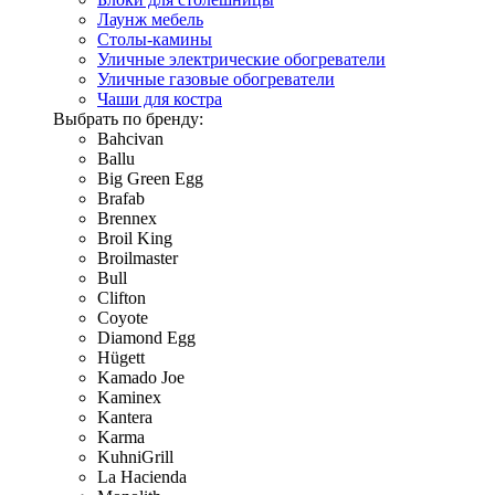
Лаунж мебель
Столы-камины
Уличные электрические обогреватели
Уличные газовые обогреватели
Чаши для костра
Выбрать по бренду:
Bahcivan
Ballu
Big Green Egg
Brafab
Brennex
Broil King
Broilmaster
Bull
Clifton
Coyote
Diamond Egg
Hügett
Kamado Joe
Kaminex
Kantera
Karma
KuhniGrill
La Hacienda