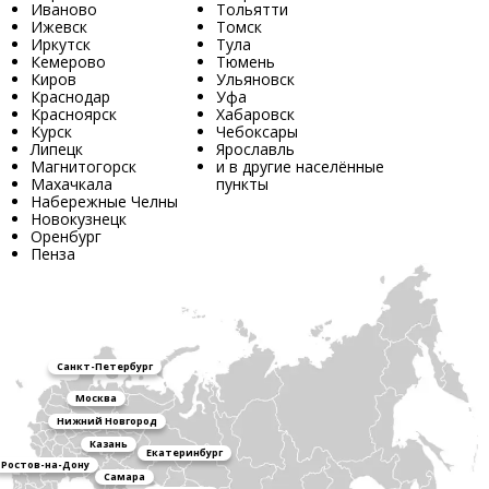
Иваново
Тольятти
Ижевск
Томск
Иркутск
Тула
Кемерово
Тюмень
Киров
Ульяновск
Краснодар
Уфа
Красноярск
Хабаровск
Курск
Чебоксары
Липецк
Ярославль
Магнитогорск
и в другие населённые
Махачкала
пункты
Набережные Челны
Новокузнецк
Оренбург
Пенза
Санкт-Петербург
Москва
Нижний Новгород
Казань
Екатеринбург
Ростов-на-Дону
Самара