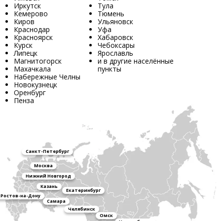
Иркутск
Тула
Кемерово
Тюмень
Киров
Ульяновск
Краснодар
Уфа
Красноярск
Хабаровск
Курск
Чебоксары
Липецк
Ярославль
Магнитогорск
и в другие населённые
Махачкала
пункты
Набережные Челны
Новокузнецк
Оренбург
Пенза
Санкт-Петербург
Москва
Нижний Новгород
Казань
Екатеринбург
Ростов-на-Дону
Самара
Челябинск
Омск