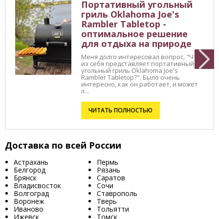
Портативный угольный
гриль Oklahoma Joe's
Rambler Tabletop -
оптимальное решение
для отдыха на природе
Меня долго интересовал вопрос, "Что
из себя представляет портативный
угольный гриль Oklahoma Joe's
Rambler Tabletop?". Было очень
интересно, как он работает, и может
л...
ЧИТАТЬ ПОЛНОСТЬЮ
Доставка по всей России
Астрахань
Пермь
Белгород
Рязань
Брянск
Саратов
Владисвосток
Сочи
Волгоград
Ставрополь
Воронеж
Тверь
Иваново
Тольятти
Ижевск
Томск