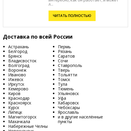
интересно, как он работает, и может
л...
ЧИТАТЬ ПОЛНОСТЬЮ
Доставка по всей России
Астрахань
Пермь
Белгород
Рязань
Брянск
Саратов
Владисвосток
Сочи
Волгоград
Ставрополь
Воронеж
Тверь
Иваново
Тольятти
Ижевск
Томск
Иркутск
Тула
Кемерово
Тюмень
Киров
Ульяновск
Краснодар
Уфа
Красноярск
Хабаровск
Курск
Чебоксары
Липецк
Ярославль
Магнитогорск
и в другие населённые
Махачкала
пункты
Набережные Челны
Новокузнецк