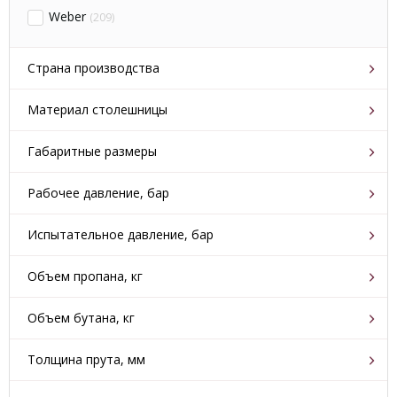
Weber
(209)
Страна производства
Аргентина
(0)
Материал столешницы
Германия
(0)
тик
(0)
Габаритные размеры
Израиль
(0)
керамика
(0)
37x34
(1)
Индия
(0)
Рабочее давление, бар
нержавеющая сталь
(0)
Индонезия
(0)
16
(0)
Испытательное давление, бар
Испания
(0)
30
(0)
Объем пропана, кг
Италия
(0)
Китай
(3)
7.5
(0)
Объем бутана, кг
Нидерланды
(0)
10
(0)
8.5
(0)
Толщина прута, мм
Норвегия
(0)
12
(0)
5
Парагвай
(3)
(0)