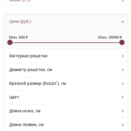
Weber (211)
Цена (руб.)
Мин. 890 ₽
Макс. 99990 ₽
Материал решётки
нержавеющая сталь
(0)
Диаметр решётки, см
чугун
(2)
37
(0)
Врезной размер (ВхШхГ), см
47
(0)
50.5x31.4x52.1
(0)
Цвет
57
(0)
71.5x40x4.9
(0)
бежевый
(0)
Длина ножа, см
48.3x77.5x4.9
(0)
стальной
(1)
46
(0)
48.6x39.1x4.9
(0)
Длина лезвия, см
тёмно-коричневый
(0)