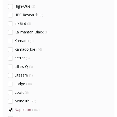
High-Que
(5)
HPC Research
(8)
InkBird
(3)
Kalimantan Black
(1)
Kamado
(3)
Kamado Joe
(46)
Ketter
(5)
Lillie’s Q
(3)
Litesafe
(1)
Lodge
(30)
Looft
(6)
Monolith
(78)
Napoleon
(302)