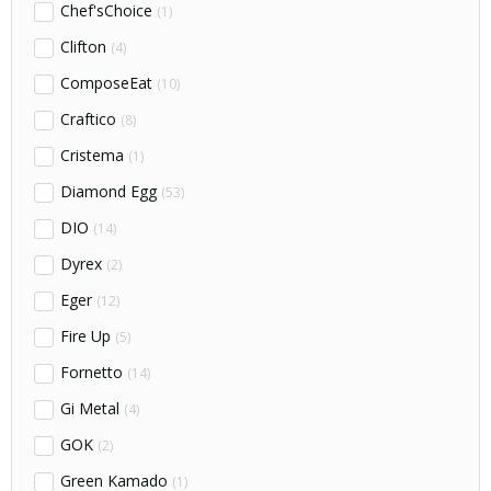
Chef'sChoice
(1)
Clifton
(4)
ComposeEat
(10)
Craftico
(8)
Cristema
(1)
Diamond Egg
(53)
DIO
(14)
Dyrex
(2)
Eger
(12)
Fire Up
(5)
Fornetto
(14)
Gi Metal
(4)
GOK
(2)
Green Kamado
(1)