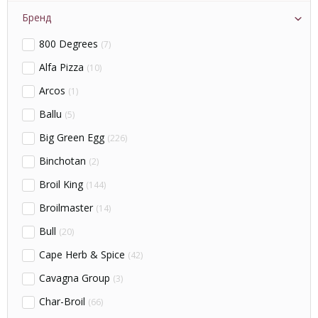
29
(0)
чёрный
(5)
Бренд
800 Degrees
(7)
Alfa Pizza
(10)
Arcos
(1)
Ballu
(5)
Big Green Egg
(226)
Binchotan
(2)
Broil King
(144)
Broilmaster
(14)
Bull
(20)
Cape Herb & Spice
(42)
Cavagna Group
(3)
Char-Broil
(66)