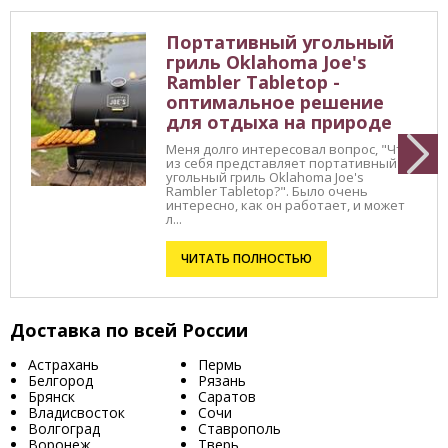
Портативный угольный
гриль Oklahoma Joe's
Rambler Tabletop -
оптимальное решение
для отдыха на природе
Меня долго интересовал вопрос, "Что
из себя представляет портативный
угольный гриль Oklahoma Joe's
Rambler Tabletop?". Было очень
интересно, как он работает, и может
л...
ЧИТАТЬ ПОЛНОСТЬЮ
Доставка по всей России
Астрахань
Пермь
Белгород
Рязань
Брянск
Саратов
Владисвосток
Сочи
Волгоград
Ставрополь
Воронеж
Тверь