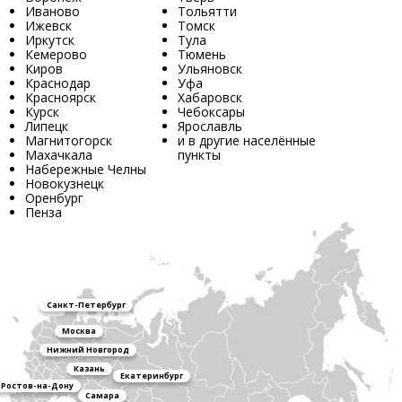
Иваново
Тольятти
Ижевск
Томск
Иркутск
Тула
Кемерово
Тюмень
Киров
Ульяновск
Краснодар
Уфа
Красноярск
Хабаровск
Курск
Чебоксары
Липецк
Ярославль
Магнитогорск
и в другие населённые
Махачкала
пункты
Набережные Челны
Новокузнецк
Оренбург
Пенза
Санкт-Петербург
Москва
Нижний Новгород
Казань
Екатеринбург
Ростов-на-Дону
Самара