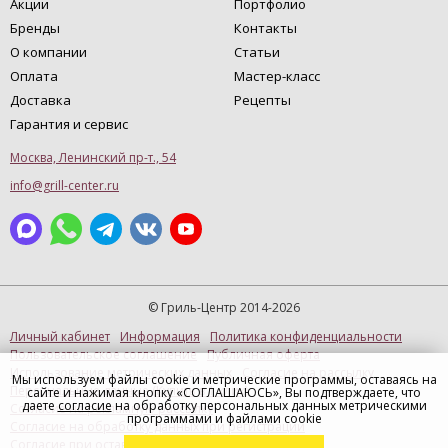
Акции
Портфолио
Бренды
Контакты
О компании
Статьи
Оплата
Мастер-класс
Доставка
Рецепты
Гарантия и сервис
Москва, Ленинский пр-т., 54
info@grill-center.ru
© Гриль-Центр 2014-2026
Личный кабинет
Информация
Политика конфиденциальности
Пользовательское соглашение
Публичная оферта
Использование метрических данных
Согласие на рассылку
Мы используем файлы cookie и метрические программы, оставаясь на
Персональные данные (Купить в 1 клик)
сайте и нажимая кнопку «СОГЛАШАЮСЬ», Вы подтверждаете, что
даете
согласие
на обработку персональных данных метрическими
Согласие на рекламную рассылку
программами и файлами cookie
Согласие на обработку данных при регистрации
Согласие при оставлении отзыва