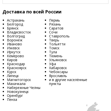
Доставка по всей России
Астрахань
Пермь
Белгород
Рязань
Брянск
Саратов
Владисвосток
Сочи
Волгоград
Ставрополь
Воронеж
Тверь
Иваново
Тольятти
Ижевск
Томск
Иркутск
Тула
Кемерово
Тюмень
Киров
Ульяновск
Краснодар
Уфа
Красноярск
Хабаровск
Курск
Чебоксары
Липецк
Ярославль
Магнитогорск
и в другие населённые
Махачкала
пункты
Набережные Челны
Новокузнецк
Оренбург
Пенза