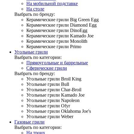
На мобильной подставке
На столе
Выбрать по бренду:
Керамические грили Big Green Egg
Керамические грили Diamond Egg
Керамические грили DinoEgg
Керамические грили Kamado Joe
Керамические грили Monolith
Керамические грили Primo
Угольные грили
Выбрать по категории:
Прямоугольные и баррельные
Сферические грили
Выбрать по бренду:
Угольные грили Broil King
Угольные грили Bull
Угольные грили Char-Broil
Угольные грили Kamado Joe
Угольные грили Napoleon
Угольные грили Ofyr
Угольные грили Oklahoma Joe's
Угольные грили Weber
Газовые грили
Выбрать по категории:
На троих