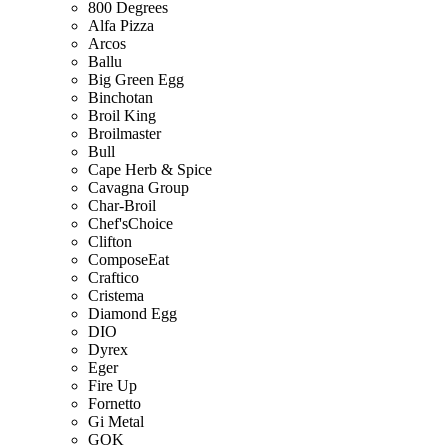
800 Degrees
Alfa Pizza
Arcos
Ballu
Big Green Egg
Binchotan
Broil King
Broilmaster
Bull
Cape Herb & Spice
Cavagna Group
Char-Broil
Chef'sChoice
Clifton
ComposeEat
Craftico
Cristema
Diamond Egg
DIO
Dyrex
Eger
Fire Up
Fornetto
Gi Metal
GOK