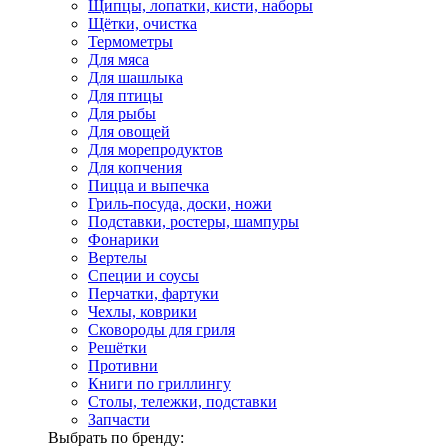
Щипцы, лопатки, кисти, наборы
Щётки, очистка
Термометры
Для мяса
Для шашлыка
Для птицы
Для рыбы
Для овощей
Для морепродуктов
Для копчения
Пицца и выпечка
Гриль-посуда, доски, ножи
Подставки, ростеры, шампуры
Фонарики
Вертелы
Специи и соусы
Перчатки, фартуки
Чехлы, коврики
Сковороды для гриля
Решётки
Противни
Книги по гриллингу
Столы, тележки, подставки
Запчасти
Выбрать по бренду: