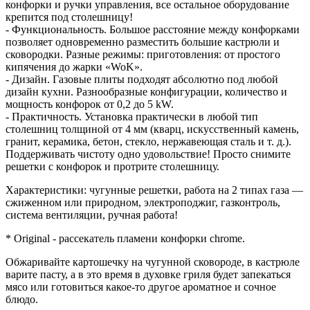
конфорки и ручки управления, все остальное оборудование
крепится под столешницу!
- Функциональность. Большое расстояние между конфорками
позволяет одновременно разместить большие кастрюли и
сковородки. Разные режимы: приготовления: от простого
кипячения до жарки «WoK».
- Дизайн. Газовые плиты подходят абсолютно под любой
дизайн кухни. Разнообразные конфигурации, количество и
мощность конфорок от 0,2 до 5 kW.
- Практичность. Установка практически в любой тип
столешниц толщиной от 4 мм (кварц, искусственный камень,
гранит, керамика, бетон, стекло, нержавеющая сталь и т. д.).
Поддерживать чистоту одно удовольствие! Просто снимите
решетки с конфорок и протрите столешницу.
Характеристики: чугунные решетки, работа на 2 типах газа —
сжиженном или природном, электроподжиг, газконтроль,
система вентиляции, ручная работа!
* Original - рассекатель пламени конфорки chrome.
Обжаривайте картошечку на чугунной сковороде, в кастрюле
варите пасту, а в это время в духовке гриля будет запекаться
мясо или готовиться какое-то другое ароматное и сочное
блюдо.