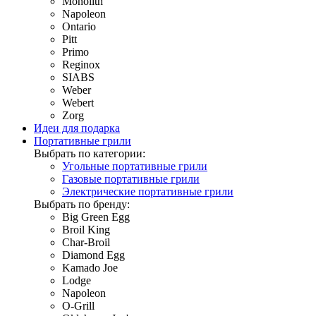
Monolith
Napoleon
Ontario
Pitt
Primo
Reginox
SIABS
Weber
Webert
Zorg
Идеи для подарка
Портативные грили
Выбрать по категории:
Угольные портативные грили
Газовые портативные грили
Электрические портативные грили
Выбрать по бренду:
Big Green Egg
Broil King
Char-Broil
Diamond Egg
Kamado Joe
Lodge
Napoleon
O-Grill