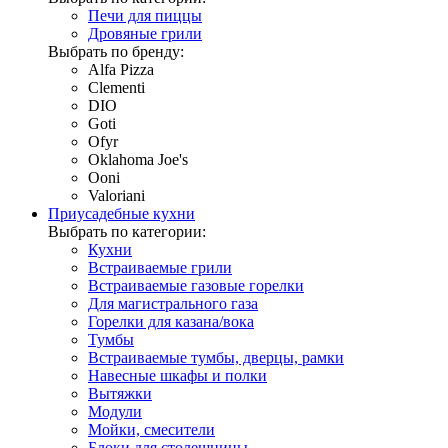
Печи для пиццы
Дровяные грили
Выбрать по бренду:
Alfa Pizza
Clementi
DIO
Goti
Ofyr
Oklahoma Joe's
Ooni
Valoriani
Приусадебные кухни
Выбрать по категории:
Кухни
Встраиваемые грили
Встраиваемые газовые горелки
Для магистрального газа
Горелки для казана/вока
Тумбы
Встраиваемые тумбы, дверцы, рамки
Навесные шкафы и полки
Вытяжки
Модули
Мойки, смесители
Блоки для столешницы