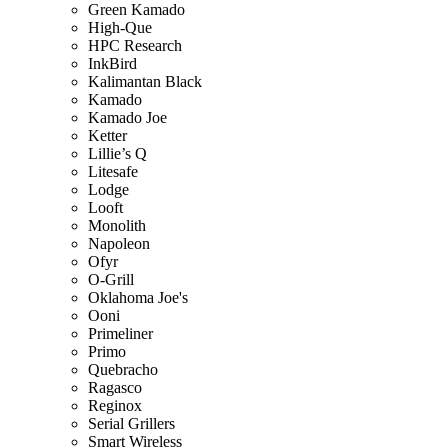
Green Kamado
High-Que
HPC Research
InkBird
Kalimantan Black
Kamado
Kamado Joe
Ketter
Lillie’s Q
Litesafe
Lodge
Looft
Monolith
Napoleon
Ofyr
O-Grill
Oklahoma Joe's
Ooni
Primeliner
Primo
Quebracho
Ragasco
Reginox
Serial Grillers
Smart Wireless