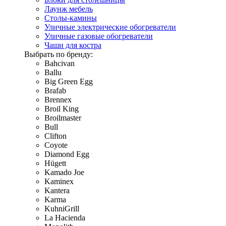
Лаунж мебель
Столы-камины
Уличные электрические обогреватели
Уличные газовые обогреватели
Чаши для костра
Выбрать по бренду:
Bahcivan
Ballu
Big Green Egg
Brafab
Brennex
Broil King
Broilmaster
Bull
Clifton
Coyote
Diamond Egg
Hügett
Kamado Joe
Kaminex
Kantera
Karma
KuhniGrill
La Hacienda