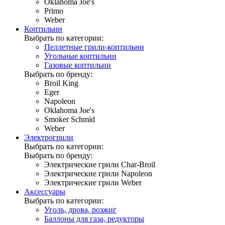
Oklahoma Joe's
Primo
Weber
Коптильни
Выбрать по категории:
Пеллетные грили-коптильни
Угольные коптильни
Газовые коптильни
Выбрать по бренду:
Broil King
Eger
Napoleon
Oklahoma Joe's
Smoker Schmid
Weber
Электрогрили
Выбрать по категории:
Выбрать по бренду:
Электрические грили Char-Broil
Электрические грили Napoleon
Электрические грили Weber
Аксессуары
Выбрать по категории:
Уголь, дрова, розжиг
Баллоны для газа, редукторы