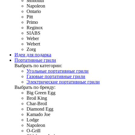
Monolith
Napoleon
Ontario
Pitt
Primo
Reginox
SIABS
Weber
Webert
Zorg
Идеи для подарка
Портативные грили
Выбрать по категории:
Угольные портативные грили
Газовые портативные грили
Электрические портативные грили
Выбрать по бренду:
Big Green Egg
Broil King
Char-Broil
Diamond Egg
Kamado Joe
Lodge
Napoleon
O-Grill