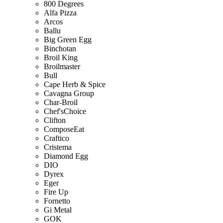
800 Degrees
Alfa Pizza
Arcos
Ballu
Big Green Egg
Binchotan
Broil King
Broilmaster
Bull
Cape Herb & Spice
Cavagna Group
Char-Broil
Chef'sChoice
Clifton
ComposeEat
Craftico
Cristema
Diamond Egg
DIO
Dyrex
Eger
Fire Up
Fornetto
Gi Metal
GOK