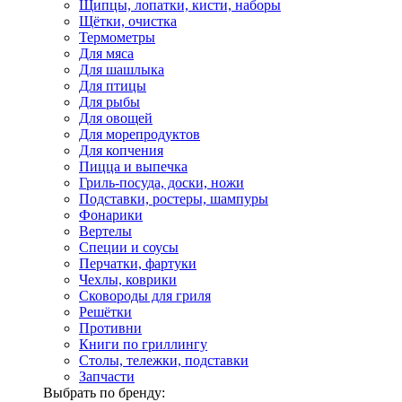
Щипцы, лопатки, кисти, наборы
Щётки, очистка
Термометры
Для мяса
Для шашлыка
Для птицы
Для рыбы
Для овощей
Для морепродуктов
Для копчения
Пицца и выпечка
Гриль-посуда, доски, ножи
Подставки, ростеры, шампуры
Фонарики
Вертелы
Специи и соусы
Перчатки, фартуки
Чехлы, коврики
Сковороды для гриля
Решётки
Противни
Книги по гриллингу
Столы, тележки, подставки
Запчасти
Выбрать по бренду: