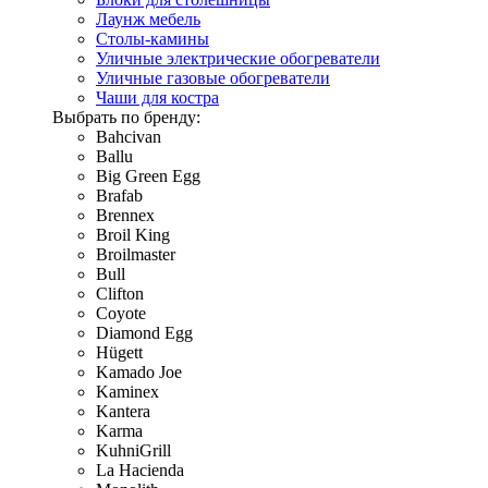
Лаунж мебель
Столы-камины
Уличные электрические обогреватели
Уличные газовые обогреватели
Чаши для костра
Выбрать по бренду:
Bahcivan
Ballu
Big Green Egg
Brafab
Brennex
Broil King
Broilmaster
Bull
Clifton
Coyote
Diamond Egg
Hügett
Kamado Joe
Kaminex
Kantera
Karma
KuhniGrill
La Hacienda