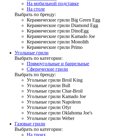
На мобильной подставке
На столе
Выбрать по бренду:
Керамические грили Big Green Egg
Керамические грили Diamond Egg
Керамические грили DinoEgg
Керамические грили Kamado Joe
Керамические грили Monolith
Керамические грили Primo
Угольные грили
Выбрать по категории:
Прямоугольные и баррельные
Сферические грили
Выбрать по бренду:
Угольные грили Broil King
Угольные грили Bull
Угольные грили Char-Broil
Угольные грили Kamado Joe
Угольные грили Napoleon
Угольные грили Ofyr
Угольные грили Oklahoma Joe's
Угольные грили Weber
Газовые грили
Выбрать по категории:
На троих