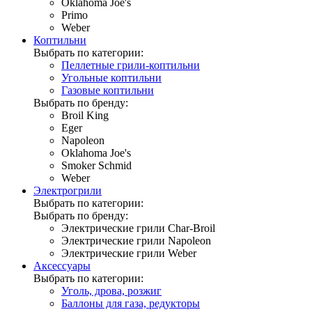
Oklahoma Joe's
Primo
Weber
Коптильни
Выбрать по категории:
Пеллетные грили-коптильни
Угольные коптильни
Газовые коптильни
Выбрать по бренду:
Broil King
Eger
Napoleon
Oklahoma Joe's
Smoker Schmid
Weber
Электрогрили
Выбрать по категории:
Выбрать по бренду:
Электрические грили Char-Broil
Электрические грили Napoleon
Электрические грили Weber
Аксессуары
Выбрать по категории:
Уголь, дрова, розжиг
Баллоны для газа, редукторы