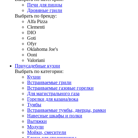
Печи для пиццы
Дровяные грили
Выбрать по бренду:
Alfa Pizza
Clementi
DIO
Goti
Ofyr
Oklahoma Joe's
Ooni
Valoriani
Приусадебные кухни
Выбрать по категории:
Кухни
Встраиваемые грили
Встраиваемые газовые горелки
Для магистрального газа
Горелки для казана/вока
Тумбы
Встраиваемые тумбы, дверцы, рамки
Навесные шкафы и полки
Вытяжки
Модули
Мойки, смесители
Блоки для столешницы