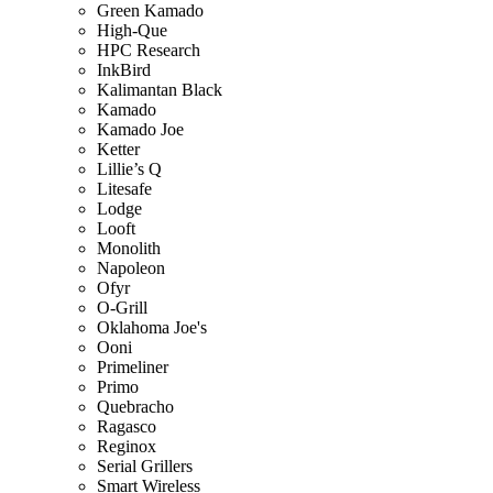
Green Kamado
High-Que
HPC Research
InkBird
Kalimantan Black
Kamado
Kamado Joe
Ketter
Lillie’s Q
Litesafe
Lodge
Looft
Monolith
Napoleon
Ofyr
O-Grill
Oklahoma Joe's
Ooni
Primeliner
Primo
Quebracho
Ragasco
Reginox
Serial Grillers
Smart Wireless