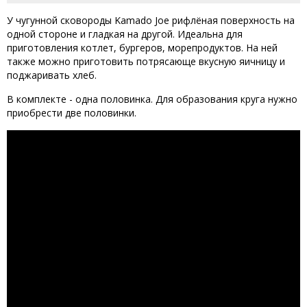
У чугунной сковороды Kamado Joe рифлёная поверхность на
одной стороне и гладкая на другой. Идеальна для
приготовления котлет, бургеров, морепродуктов. На ней
также можно приготовить потрясающе вкусную яичницу и
поджаривать хлеб.
В комплекте - одна половинка. Для образования круга нужно
приобрести две половинки.