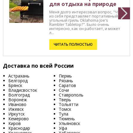
для отдыха на природе
Меня долго интересовал вопрос, "Что
из себя представляет портативный
угольный гриль Oklahoma Joe's
Rambler Tabletop?". Было очень
интересно, как он работает, и может
л...
ЧИТАТЬ ПОЛНОСТЬЮ
Доставка по всей России
Астрахань
Пермь
Белгород
Рязань
Брянск
Саратов
Владисвосток
Сочи
Волгоград
Ставрополь
Воронеж
Тверь
Иваново
Тольятти
Ижевск
Томск
Иркутск
Тула
Кемерово
Тюмень
Киров
Ульяновск
Краснодар
Уфа
Красноярск
Хабаровск