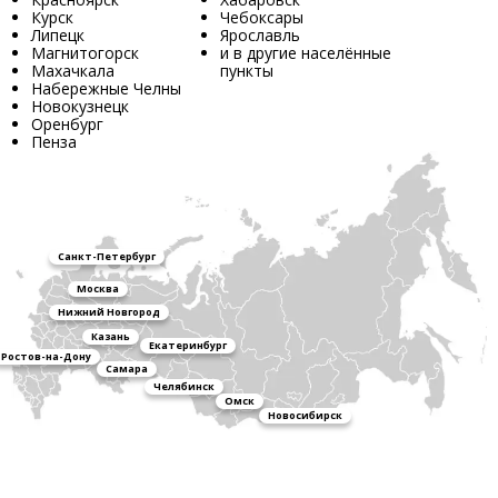
Курск
Чебоксары
Липецк
Ярославль
Магнитогорск
и в другие населённые
Махачкала
пункты
Набережные Челны
Новокузнецк
Оренбург
Пенза
Санкт-Петербург
Москва
Нижний Новгород
Казань
Екатеринбург
Ростов-на-Дону
Самара
Челябинск
Омск
Новосибирск