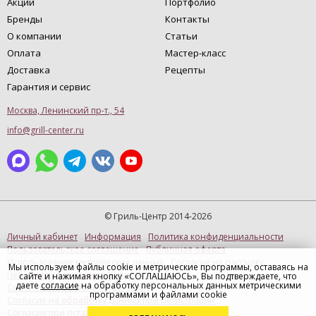
Акции
Портфолио
Бренды
Контакты
О компании
Статьи
Оплата
Мастер-класс
Доставка
Рецепты
Гарантия и сервис
Москва, Ленинский пр-т., 54
info@grill-center.ru
© Гриль-Центр 2014-2026
Личный кабинет
Информация
Политика конфиденциальности
Пользовательское соглашение
Публичная оферта
Использование метрических данных
Согласие на рассылку
Мы используем файлы cookie и метрические программы, оставаясь на
Персональные данные (Купить в 1 клик)
сайте и нажимая кнопку «СОГЛАШАЮСЬ», Вы подтверждаете, что
даете
согласие
на обработку персональных данных метрическими
Согласие на рекламную рассылку
программами и файлами cookie
Согласие на обработку данных при регистрации
Согласие при оставлении отзыва