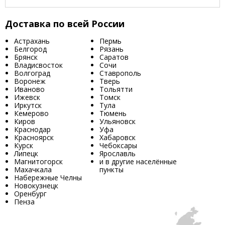
Доставка по всей России
Астрахань
Пермь
Белгород
Рязань
Брянск
Саратов
Владисвосток
Сочи
Волгоград
Ставрополь
Воронеж
Тверь
Иваново
Тольятти
Ижевск
Томск
Иркутск
Тула
Кемерово
Тюмень
Киров
Ульяновск
Краснодар
Уфа
Красноярск
Хабаровск
Курск
Чебоксары
Липецк
Ярославль
Магнитогорск
и в другие населённые
Махачкала
пункты
Набережные Челны
Новокузнецк
Оренбург
Пенза