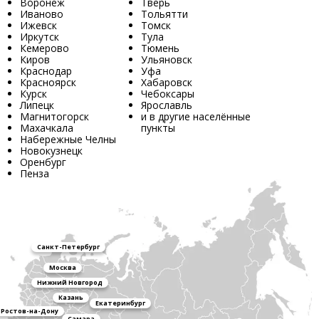
Воронеж
Тверь
Иваново
Тольятти
Ижевск
Томск
Иркутск
Тула
Кемерово
Тюмень
Киров
Ульяновск
Краснодар
Уфа
Красноярск
Хабаровск
Курск
Чебоксары
Липецк
Ярославль
Магнитогорск
и в другие населённые
Махачкала
пункты
Набережные Челны
Новокузнецк
Оренбург
Пенза
Санкт-Петербург
Москва
Нижний Новгород
Казань
Екатеринбург
Ростов-на-Дону
Самара