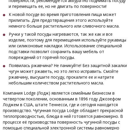
поверхности, рекомендуется аккуратно поднимать посуду
и перемещать ее, но не двигать по поверхности!
К новой посуде во время приготовления пища может
прилипать. Для предотвращения этого используйте
немного больше растительного или сливочного масла.
Ручки у такой посуды нагреваются, так же как и все
изделие, поэтому для перемещения используйте рукавицы
или силиконовые накладки. Использование специальной
подставки позволит сохранить вашу мебель от
повреждений от горячей посуды.
Появилась ржавчина? Не паникуйте! Без защитной закалки
чугун может ржаветь, но это легко исправить. Смойте
ржавчину, высушите посуду, прокалите ее и натрите
небольшим количеством растительного масла.
Компания Lodge (Лодж) является семейным бизнесом в
четвертом поколении, основанным в 1896 году Джозефом
Лоджем в США, штате Теннесси, где и сегодня находится
производство. Чугунная посуда Lodge обладает прекрасной
теплопроводностью, блюда в ней готовятся равномерно. В
процессе её производства поверхность чугунной посуды с
помощью специальной электронной системы равномерно