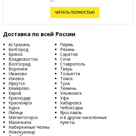
л...
ЧИТАТЬ ПОЛНОСТЬЮ
Доставка по всей России
Астрахань
Пермь
Белгород
Рязань
Брянск
Саратов
Владисвосток
Сочи
Волгоград
Ставрополь
Воронеж
Тверь
Иваново
Тольятти
Ижевск
Томск
Иркутск
Тула
Кемерово
Тюмень
Киров
Ульяновск
Краснодар
Уфа
Красноярск
Хабаровск
Курск
Чебоксары
Липецк
Ярославль
Магнитогорск
и в другие населённые
Махачкала
пункты
Набережные Челны
Новокузнецк