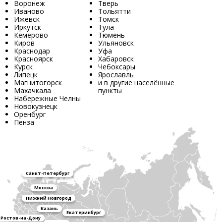
Воронеж
Тверь
Иваново
Тольятти
Ижевск
Томск
Иркутск
Тула
Кемерово
Тюмень
Киров
Ульяновск
Краснодар
Уфа
Красноярск
Хабаровск
Курск
Чебоксары
Липецк
Ярославль
Магнитогорск
и в другие населённые
Махачкала
пункты
Набережные Челны
Новокузнецк
Оренбург
Пенза
Санкт-Петербург
Москва
Нижний Новгород
Казань
Екатеринбург
Ростов-на-Дону