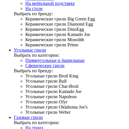
На мобильной подставке
На столе
Выбрать по бренду:
Керамические грили Big Green Egg
Керамические грили Diamond Egg
Керамические грили DinoEgg
Керамические грили Kamado Joe
Керамические грили Monolith
Керамические грили Primo
Угольные грили
Выбрать по категории:
Прямоугольные и баррельные
Сферические грили
Выбрать по бренду:
Угольные грили Broil King
Угольные грили Bull
Угольные грили Char-Broil
Угольные грили Kamado Joe
Угольные грили Napoleon
Угольные грили Ofyr
Угольные грили Oklahoma Joe's
Угольные грили Weber
Газовые грили
Выбрать по категории:
На троих