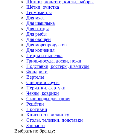
Щипцы, лопатки, кисти, наборы
Щётки, очистка
Термометры
Для мяса
Для шашлыка
Для птицы
Для рыбы
Для овощей
Для морепродуктов
Для копчения
Пицца и выпечка
Гриль-посуда, доски, ножи
Подставки, ростеры, шампуры
Фонарики
Вертелы
Специи и соусы
Перчатки, фартуки
Чехлы, коврики
Сковороды для гриля
Решётки
Противни
Книги по гриллингу
Столы, тележки, подставки
Запчасти
Выбрать по бренду: