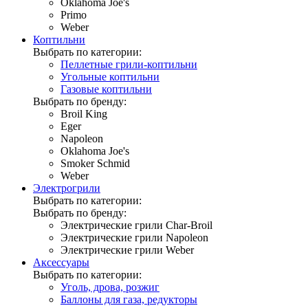
Oklahoma Joe's
Primo
Weber
Коптильни
Выбрать по категории:
Пеллетные грили-коптильни
Угольные коптильни
Газовые коптильни
Выбрать по бренду:
Broil King
Eger
Napoleon
Oklahoma Joe's
Smoker Schmid
Weber
Электрогрили
Выбрать по категории:
Выбрать по бренду:
Электрические грили Char-Broil
Электрические грили Napoleon
Электрические грили Weber
Аксессуары
Выбрать по категории:
Уголь, дрова, розжиг
Баллоны для газа, редукторы