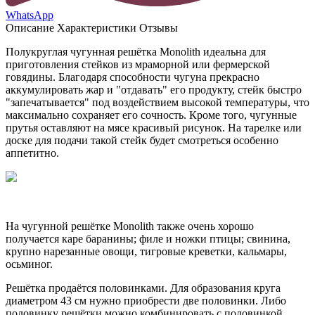
WhatsApp
Описание
Характеристики
Отзывы
Полукруглая чугунная решётка Monolith идеальна для
приготовления стейков из мраморной или фермерской
говядины. Благодаря способности чугуна прекрасно
аккумулировать жар и "отдавать" его продукту, стейк быстро
"запечатывается" под воздействием высокой температуры, что
максимально сохраняет его сочность. Кроме того, чугунные
прутья оставляют на мясе красивый рисунок. На тарелке или
доске для подачи такой стейк будет смотреться особенно
аппетитно.
На чугунной решётке Monolith также очень хорошо
получается каре баранины; филе и ножки птицы; свинина,
крупно нарезанные овощи, тигровые креветки, кальмары,
осьминог.
Решётка продаётся половинками. Для образования круга
диаметром 43 см нужно приобрести две половинки. Либо
половинку решётки можно комбинировать с половинкой