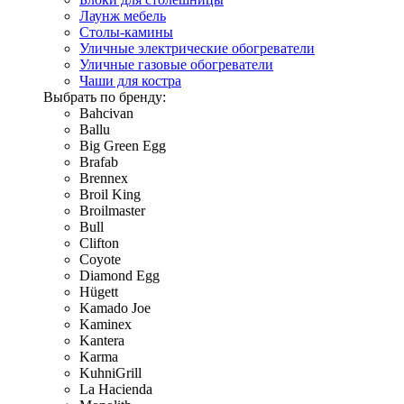
Лаунж мебель
Столы-камины
Уличные электрические обогреватели
Уличные газовые обогреватели
Чаши для костра
Выбрать по бренду:
Bahcivan
Ballu
Big Green Egg
Brafab
Brennex
Broil King
Broilmaster
Bull
Clifton
Coyote
Diamond Egg
Hügett
Kamado Joe
Kaminex
Kantera
Karma
KuhniGrill
La Hacienda