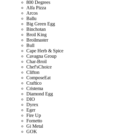
800 Degrees
Alfa Pizza
Arcos
Ballu
Big Green Egg
Binchotan
Broil King
Broilmaster
Bull
Cape Herb & Spice
Cavagna Group
Char-Broil
Chef'sChoice
Clifton
ComposeEat
Craftico
Cristema
Diamond Egg
DIO
Dyrex
Eger
Fire Up
Fornetto
Gi Metal
GOK