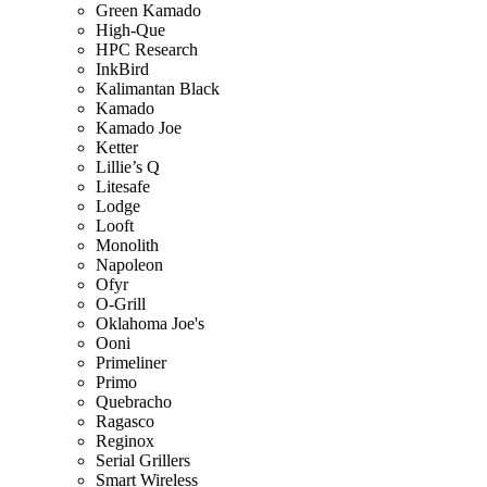
Green Kamado
High-Que
HPC Research
InkBird
Kalimantan Black
Kamado
Kamado Joe
Ketter
Lillie’s Q
Litesafe
Lodge
Looft
Monolith
Napoleon
Ofyr
O-Grill
Oklahoma Joe's
Ooni
Primeliner
Primo
Quebracho
Ragasco
Reginox
Serial Grillers
Smart Wireless