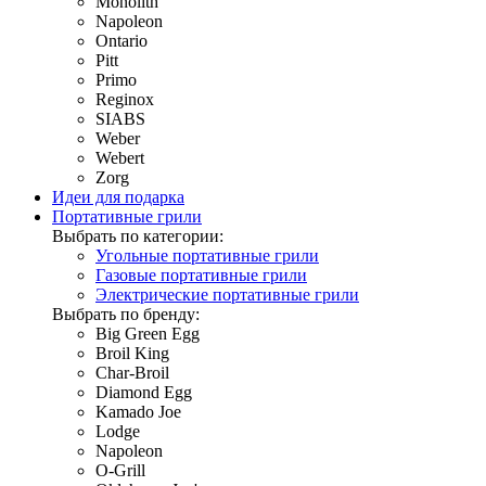
Monolith
Napoleon
Ontario
Pitt
Primo
Reginox
SIABS
Weber
Webert
Zorg
Идеи для подарка
Портативные грили
Выбрать по категории:
Угольные портативные грили
Газовые портативные грили
Электрические портативные грили
Выбрать по бренду:
Big Green Egg
Broil King
Char-Broil
Diamond Egg
Kamado Joe
Lodge
Napoleon
O-Grill