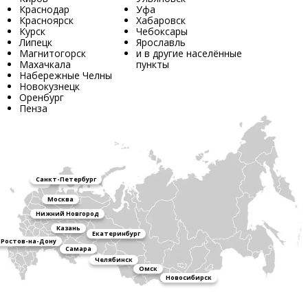
Краснодар
Уфа
Красноярск
Хабаровск
Курск
Чебоксары
Липецк
Ярославль
Магнитогорск
и в другие населённые
Махачкала
пункты
Набережные Челны
Новокузнецк
Оренбург
Пенза
Санкт-Петербург
Москва
Нижний Новгород
Казань
Екатеринбург
Ростов-на-Дону
Самара
Челябинск
Омск
Новосибирск