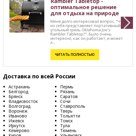
Rambler Tabletop -
оптимальное решение
для отдыха на природе
Меня долго интересовал вопрос, "Что
из себя представляет портативный
угольный гриль Oklahoma Joe's
Rambler Tabletop?". Было очень
интересно, как он работает, и может
л...
ЧИТАТЬ ПОЛНОСТЬЮ
Доставка по всей России
Астрахань
Пермь
Белгород
Рязань
Брянск
Саратов
Владисвосток
Сочи
Волгоград
Ставрополь
Воронеж
Тверь
Иваново
Тольятти
Ижевск
Томск
Иркутск
Тула
Кемерово
Тюмень
Киров
Ульяновск